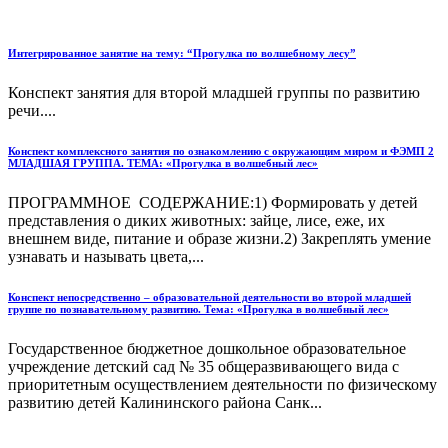
Интегрированное занятие на тему: “Прогулка по волшебному лесу”
Конспект занятия для второй младшей группы по развитию
речи....
Конспект комплексного занятия по ознакомлению с окружающим миром и ФЭМП 2
МЛАДШАЯ ГРУППА. ТЕМА: «Прогулка в волшебный лес»
ПРОГРАММНОЕ СОДЕРЖАНИЕ:1) Формировать у детей
представления о диких животных: зайце, лисе, еже, их
внешнем виде, питание и образе жизни.2) Закреплять умение
узнавать и называть цвета,...
Конспект непосредственно – образовательной деятельности во второй младшей
группе по познавательному развитию. Тема: «Прогулка в волшебный лес»
Государственное бюджетное дошкольное образовательное
учреждение детский сад № 35 общеразвивающего вида с
приоритетным осуществлением деятельности по физическому
развитию детей Калининского района Санк...