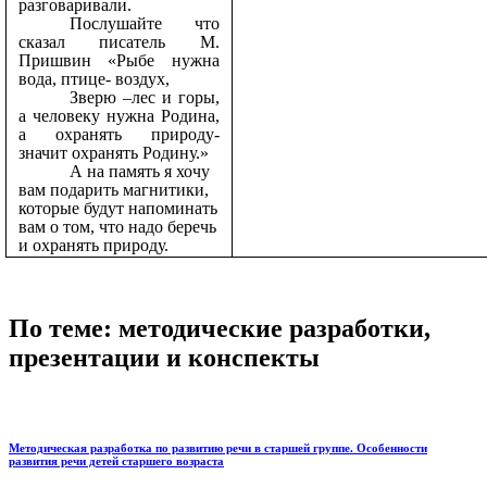
разговаривали.
Послушайте что
сказал писатель М.
Пришвин «Рыбе нужна
вода, птице- воздух,
Зверю –лес и горы,
а человеку нужна Родина,
а охранять природу-
значит охранять Родину.»
А на память я хочу
вам подарить магнитики,
которые будут напоминать
вам о том, что надо беречь
и охранять природу.
По теме: методические разработки,
презентации и конспекты
Методическая разработка по развитию речи в старшей группе. Особенности
развития речи детей старшего возраста