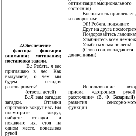
оптимизация эмоционального
состояния)
Воспитатель привлекает 
и говорит им:
Эй! Ребята, подходите
Друг на друга посмотрит
Поздоровайтесь ладошка
Улыбнитесь всем немнож
Улыбаться нам не лень!
2.Обеспечение
(Слова сопровождаются
фактора фиксации
движениями)
внимания; мотивация;
постановка задачи.
В.: Ребята, я вас
приглашаю в лес. Как
выдумаете, о чем мы
будем сегодня
Использование автор
разговаривать?
приема «дотронься руко
(ответы детей)
расстоянии» (В. Ф. Базарный)
В.:Я вам загадаю
развития сенсорно-мото
загадки. Отгадки
функций
спрятались вокруг нас. Вы
посмотрите вокруг,
найдете отгадки и
покажите их, стоя на
одном месте, показывая
рукой