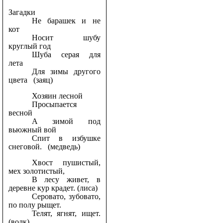
Загадки
Не барашек и не
кот
Носит шубу
круглый год
Шуба серая для
лета
Для зимы другого
цвета (заяц)
Хозяин лесной
Просыпается
весной
А зимой под
вьюжный вой
Спит в избушке
снеговой. (медведь)
Хвост пушистый,
мех золотистый,
В лесу живет, в
деревне кур крадет. (лиса)
Серовато, зубовато,
по полу рыщет.
Телят, ягнят, ищет.
(волк)