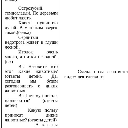
Острозубый,
темноглазый. По деревьям
любит лазать.
Хвост пушистою
дугой. Вам знаком зверек
такой.(белка)
Сердитый
недотрога живет в глуши
лесной,
Иголок очень
много, а нитки не одной.
(еж)
В.: Назовите кто
это? Какие животные?
Смена позы в соответс
(ответы детей). Да,
видом деятельности
сегодня мы будем
разговаривать о диких
животных
В.: Почему они так
называются? (ответы
детей)
Какую пользу
приносят дикие
животные? (ответы детей)
А как вы