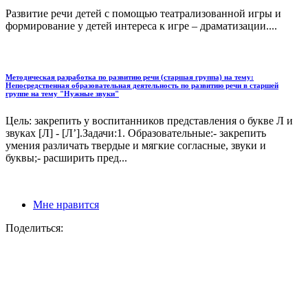
Развитие речи детей с помощью театрализованной игры и
формирование у детей интереса к игре – драматизации....
Методическая разработка по развитию речи (старшая группа) на тему:
Непосредственная образовательная деятельность по развитию речи в старшей
группе на тему "Нужные звуки"
Цель: закрепить у воспитанников представления о букве Л и
звуках [Л] - [Л’].Задачи:1. Образовательные:- закрепить
умения различать твердые и мягкие согласные, звуки и
буквы;- расширить пред...
Мне нравится
Поделиться: