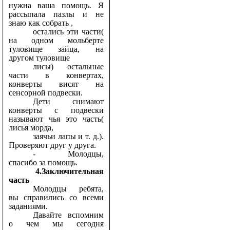
нужна ваша помощь. Я
рассыпала пазлы и не
знаю как собрать ,
остались эти части(
на одном мольберте
туловище зайца, на
другом туловище
лисы) остальные
части в конвертах,
конверты висят на
сенсорной подвески.
Дети снимают
конверты с подвески
называют чья это часть(
лисья морда,
заячьи лапы и т. д.).
Проверяют друг у друга.
- Молодцы,
спасибо за помощь.
4.Заключительная
часть
Молодцы ребята,
вы справились со всеми
заданиями.
Давайте вспомним
о чем мы сегодня