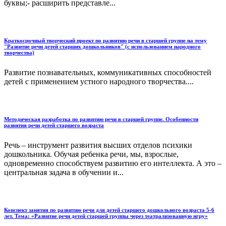
буквы;- расширить представле...
Краткосрочный творческий проект по развитию речи в старшей группе на тему
"Развитие речи детей старших дошкольников" (с использованием народного
творчества)
Развитие познавательных, коммуникативных способностей
детей с применением устного народного творчества....
Методическая разработка по развитию речи в старшей группе. Особенности
развития речи детей старшего возраста
Речь – инструмент развития высших отделов психики
дошкольника. Обучая ребенка речи, мы, взрослые,
одновременно способствуем развитию его интеллекта. А это –
центральная задача в обучении и...
Конспект занятия по развитию речи для детей старшего дошкольного возраста 5-6
лет. Тема: «Развитие речи детей старшей группы через театрализованную игру»