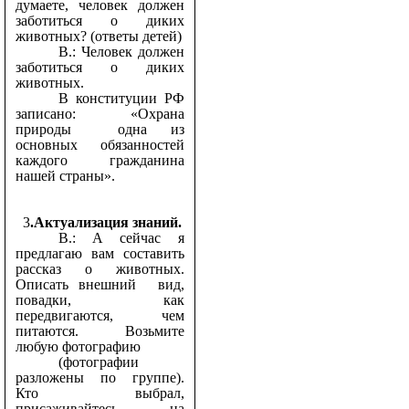
думаете, человек должен
заботиться о диких
животных? (ответы детей)
В.: Человек должен
заботиться о диких
животных.
В конституции РФ
записано: «Охрана
природы одна из
основных обязанностей
каждого гражданина
нашей страны».
3
.Актуализация знаний.
В.: А сейчас я
предлагаю вам составить
рассказ о животных.
Описать внешний вид,
повадки, как
передвигаются, чем
питаются. Возьмите
любую фотографию
(фотографии
разложены по группе).
Кто выбрал,
присаживайтесь на