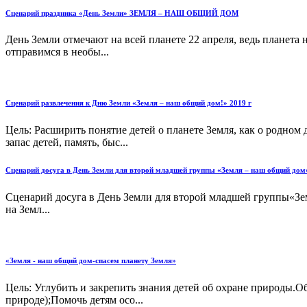
Сценарий праздника «День Земли» ЗЕМЛЯ – НАШ ОБЩИЙ ДОМ
День Земли отмечают на всей планете 22 апреля, ведь планета 
отправимся в необы...
Сценарий развлечения к Дню Земли «Земля – наш общий дом!» 2019 г
Цель: Расширить понятие детей о планете Земля, как о родном
запас детей, память, быс...
Сценарий досуга в День Земли для второй младшей группы «Земля – наш общий дом
Сценарий досуга в День Земли для второй младшей группы«Зе
на Земл...
«Земля - наш общий дом-спасем планету Земля»
Цель: Углубить и закрепить знания детей об охране природы.О
природе);Помочь детям осо...