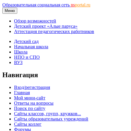
Образовательная социальная сеть
ns
portal.ru
Меню
Обзор возможностей
Детский проект «Алые паруса»
Аттестация педагогических работников
Детский сад
Начальная школа
Школа
НПО и СПО
ВУЗ
Навигация
Вход/регистрация
Главная
Мой мини-сайт
Ответы на вопросы
Поиск по сайту
Сайты классов, групп, кружков...
Сайты образовательных учреждений
Сайты коллег
Форумы