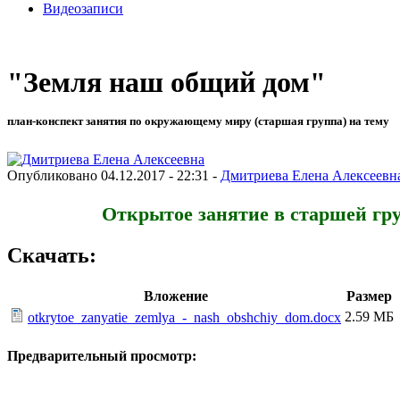
Видеозаписи
"Земля наш общий дом"
план-конспект занятия по окружающему миру (старшая группа) на тему
Опубликовано 04.12.2017 - 22:31 -
Дмитриева Елена Алексеевн
Открытое занятие в старшей груп
Скачать:
Вложение
Размер
2.59 МБ
otkrytoe_zanyatie_zemlya_-_nash_obshchiy_dom.docx
Предварительный просмотр: