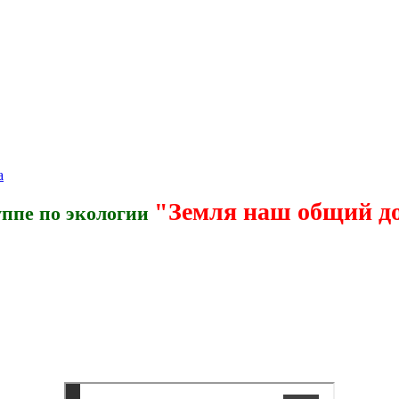
а
"Земля наш общий д
пе по экологии