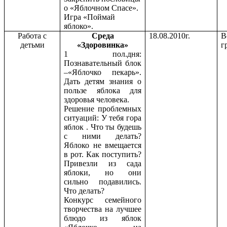
о «Яблочном Спасе».
Игра «Поймай
яблоко».
Работа с
Среда
18.08.2010г.
В
детьми
«Здоровинка»
г
1 пол.дня:
Познавательный блок
–«Яблочко пекарь».
Дать детям знания о
пользе яблока для
здоровья человека.
Решение проблемных
ситуаций: У тебя гора
яблок . Что ты будешь
с ними делать?
Яблоко не вмещается
в рот. Как поступить?
Привезли из сада
яблоки, но они
сильно подавились.
Что делать?
Конкурс семейного
творчества на лучшее
блюдо из яблок