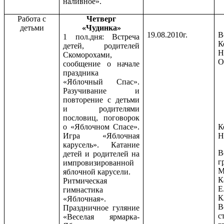
наливное».
Работа с
Четверг
детьми
«Чудинка»
19.08.2010г.
В
1 пол.дня: Встреча
К
детей, родителей
Н
Скоморохами,
О
сообщение о начале
праздника
«Яблочный Спас».
Разучивание и
повторение с детьми
и родителями
пословиц, поговорок
о «Яблочном Спасе».
К
Игра «Яблочная
Н
карусель». Катание
В
детей и родителей на
г
импровизированной
М
яблочной карусели.
К
Ритмическая
Е
гимнастика
К
«Яблочная».
В
Праздничное гуляние
с
«Веселая ярмарка-