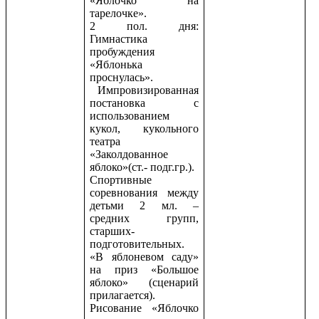
«Яблочко на
тарелочке».
2 пол. дня:
Гимнастика
пробуждения
«Яблонька
проснулась».
Импровизированная
постановка с
использованием
кукол, кукольного
театра
«Заколдованное
яблоко»(ст.- подг.гр.).
Спортивные
соревнования между
детьми 2 мл. –
средних групп,
старших-
подготовительных.
«В яблоневом саду»
на приз «Большое
яблоко» (сценарий
прилагается).
Рисование «Яблочко