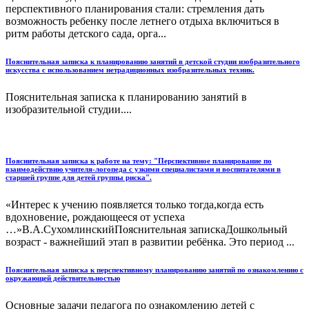
перспективного планирования стали: стремления дать
возможность ребенку после летнего отдыха включиться в
ритм работы детского сада, орга...
Пояснительная записка к планированию занятий в детской студии изобразительного
искусства с использованием нетрадиционных изобразительных техник.
Пояснительная записка к планированию занятий в
изобразительной студии....
Пояснительная записка к работе на тему: "Перспективное планирование по
взаимодействию учителя-логопеда с узкими специалистами и воспитателями в
старшей группе для детей группы риска".
«Интерес к учению появляется только тогда,когда есть
вдохновение, рождающееся от успеха
…»В.А.СухомлинскийПояснительная запискаДошкольный
возраст - важнейший этап в развитии ребёнка. Это период ...
Пояснительная записка к перспективному планированию занятий по ознакомлению с
окружающей действительностью
Основные задачи педагога по ознакомлению детей с