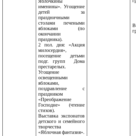
г
Яблочкины
именины». Угощение
детей за
праздничными
столами печеными
В
яблоками (по
г
окончании
праздника).
2 пол. дня: «Акция
милосердия»,
посещение детьми
подг. групп Дома
престарелых.
Угощение
освещенными
яблоками,
поздравление с
праздником
«Преображение
Господне» (чтение
стихов).
Выставка экспонатов
детского и семейного
творчества
«Яблочная фантазия».