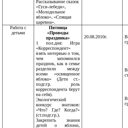
Рассказывание сказок
«Гуси-лебеди»,
«Молодильное
яблоко», «Спящая
царевна».
Работа с
Пятница
детьми
«Проводы
20.08.2010г.
В
праздника»
г
1 пол.дня: Игра
«Корреспондент»
взять интервью о том,
чем запомнился
праздник, как в семье
разделили между
В
всеми «освященное
с
яблоко» (Дети ст.-
подг.гр. роль
корреспондента берут
на себя).
В
Экологический
г
конкурс знатоков:
«Что? Где? Когда?»
(ст.подг.гр.).
Закрепить знания
детей о яблони,