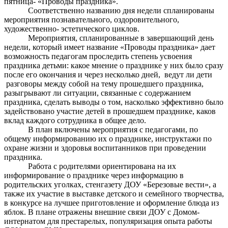
пятница- «Проводы праздника».
Соответственно названию дня недели спланированы
мероприятия познавательного, оздоровительного,
художественно- эстетического циклов.
Мероприятия, спланированные в завершающий день
недели, который имеет название «Проводы праздника» дает
возможность педагогам проследить степень усвоения
праздника детьми: какое мнение о празднике у них было сразу
после его окончания и через несколько дней, ведут ли дети
разговоры между собой на тему прошедшего праздника,
разыгрывают ли ситуации, связанные с содержанием
праздника, сделать выводы о том, насколько эффективно было
задействовано участие детей в прошедшем празднике, каков
вклад каждого сотрудника в общее дело.
В план включены мероприятия с педагогами, по
общему информированию их о празднике, инструктажи по
охране жизни и здоровья воспитанников при проведении
праздника.
Работа с родителями ориентирована на их
информирование о празднике через информацию в
родительских уголках, стенгазету ДОУ «Березовые вести», а
также их участие в выставке детского и семейного творчества,
в конкурсе на лучшее приготовление и оформление блюда из
яблок. В плане отражены внешние связи ДОУ с Домом-
интернатом для престарелых, популяризация опыта работы