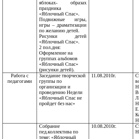
яблоках- образах
праздника
«Яблочный Спас».
Подвижные игры,
игры – драматизации
по желанию детей.
Рисунки детей
«Яблочный Спас».
2 пол.дня:
Оформление на
группах альбомов
«Яблочный Спас»
(рисунки детей).
Работа с
Заседание творческой
11.08.2010г.
С
педагогами
группы по
в
организации и
Н
проведению Недели
В
«Яблочный Спас не
Л
пройдет без нас»
Н
Е
К
Н
Собрание
10.08.2010г.
С
пед.коллектива по
Н
теме: «Яблочный