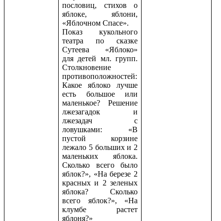
пословиц, стихов о
яблоке, яблони,
«Яблочном Спасе».
Показ кукольного
театра по сказке
Сутеева «Яблоко»
для детей мл. групп.
Столкновение
противоположностей:
Какое яблоко лучше
есть большое или
маленькое? Решение
лжезагадок и
лжезадач с
ловушками: «В
пустой корзине
лежало 5 больших и 2
маленьких яблока.
Сколько всего было
яблок?», «На березе 2
красных и 2 зеленых
яблока? Сколько
всего яблок?», «На
клумбе растет
яблоня?»