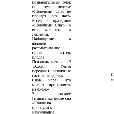
познавательный блок
по теме недели:
«Яблочный Спас не
пройдет без нас!»
Беседа о празднике
«Яблочный Спас», о
его важности и
значении.
Наблюдение за
яблоней:
рассматривание
ствола, листьев,
плодов.
Психогимнастика «Я
-яблоня». Учить
передавать различные
В
состояния дерева.
м
Слов. игра «Что
можно приготовить
из яблок»
2 пол.дня:
Гимнастика после сна
«Яблонька
проснулась».
Разучивание