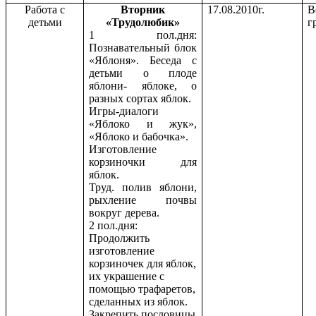
Работа с
Вторник
17.08.2010г.
В
детьми
«Трудолюбик»
г
1 пол.дня:
Познавательный блок
«Яблоня». Беседа с
детьми о плоде
яблони- яблоке, о
разных сортах яблок.
Игры-диалоги
«Яблоко и жук»,
«Яблоко и бабочка».
Изготовление
корзиночки для
яблок.
Труд. полив яблони,
рыхление почвы
вокруг дерева.
2 пол.дня:
Продолжить
изготовление
корзиночек для яблок,
их украшение с
помощью трафаретов,
сделанных из яблок.
Закрепить пословицы