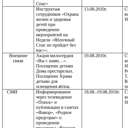
Спас»
Инструктаж
13.08.2010г.
С
сотрудников «Охрана
в
жизни и здоровья
Н
детей при
проведении
мероприятий на
Недели «Яблочный
Спас не пройдет без
нас»».
Внешние
Акция милосердия
19.08.2010г.
С
связи
«Вы с нами…».
в
Посещение детьми
Н
Дома престарелых.
Р
Посещение Храма
Т
детьми для
В
освещения яблок.
п
СМИ
Информирование
18.08.-19.08.2010г.
С
через телевидение
в
«Поиск» и
Н
публикации в газетах
«Фавор», «Родное
предгорье» о
проведении
праздника «Веселая