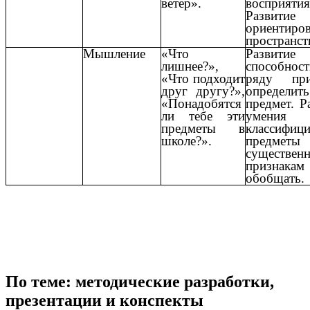
ветер».
восприятия
Развитие
ориентиро
пространст
Мышление
«Что
Развитие
лишнее?»,
способно
«Что подходит
ряду при
друг другу?»,
определить
«Понадобятся
предмет. Р
ли тебе эти
умения
предметы в
классифици
школе?».
предме
существен
призна
обобщать.
По теме: методические разработки,
презентации и конспекты