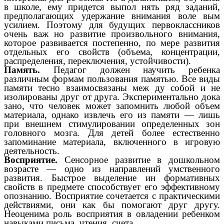
в школе, ему придется выпол нять ряд заданий,
предполагающих удержание внимания воле вым
усилием. Поэтому для будущих первоклассников
очень важ но развитие произвольного внимания,
которое развивается постепенно, по мере развития
отдельных его свойств (объема, концентрации,
распределения, переключения, устойчивости).
Память.
Педагог должен научить ребенка
различным формам пользования памятью. Все виды
памяти тесно взаимосвязаны меж ду собой и не
изолированы друг от друга. Экспериментально дока
зано, что человек может запомнить любой объем
материала, однако извлечь его из памяти — лишь
при внешнем стимулировании определенных зон
головного мозга. Для детей более естественно
запоминание материала, включенного в игровую
деятельность.
Восприятие.
Сенсорное развитие в дошкольном
возрасте — одно из направлений умственного
развития. Быстрое выделение ин формативных
свойств в предмете способствует его эффективному
опознанию. Восприятие сочетается с практическими
действиями, они как бы помогают друг другу.
Неоценима роль восприятия в овладении ребенком
навыками письма, чтения, счета.