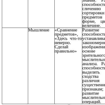
знания. Ра
способно
сличен
сортировки
предмет
форме, ц
величине.
Мышление
«Сравнение
Развитие
предметов»,
способност
«Здесь что-то
устанавлива
неверно.
закономерн
Сделай
изображе
правильно»
основе
зрительн
мыслительн
анализа. Р
способност
выделять
сходст
различ
существен
признакам;
развитие
мыслитель
операций.