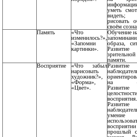
информаци
уметь смот
видеть; 
рисовать о
своём созна
Память
«Что
Обучение н
изменилось?»,
запоминани
«Запомни
образа, си
картинки».
Развитие
зрительной
памяти.
Восприятие
«Что забыл
Развитие
нарисовать
наблюдател
художник?»,
ориентиров
«Форма»,
на фо
«Цвет».
Развитие
целостност
восприятия
Развитие
наблюдател
умение
использова
восприяти
прошлый 