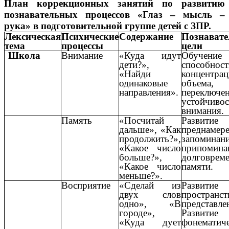
План коррекционных занятий по развитию
познавательных процессов «Глаз – мысль –
рука» в подготовительной группе детей с ЗПР.
Лексическая
Психические
Содержание
Познават
тема
процессы
цели
Школа
Внимание
«Куда идут
Обучение
дети?»,
способност
«Найди
концентрац
одинаковые
объема,
направления».
переключен
устойчивос
внимания.
Память
«Посчитай
Развитие
дальше», «Как
преднамер
продолжить?»,
запомина
«Какое число
припомина
больше?»,
долговрем
«Какое число
памяти.
меньше?».
Восприятие
«Сделай из
Развитие
двух слов
пространс
одно», «В
представле
городе»,
Развитие
«Куда дует
фонематич