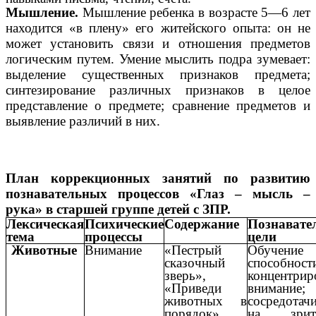
Мышление.
Мышление ребенка в возрасте 5—6 лет
находится «в плену» его житейского опыта: он не
может установить связи и отношения предметов
логическим путем. Умение мыслить подра зумевает:
выделение существенных признаков предмета;
синтезирование различных признаков в целое
представление о предмете; сравнение предметов и
выявление различий в них.
План коррекционных занятий по развитию
познавательных процессов «Глаз – мысль –
рука» в старшей группе детей с ЗПР.
Лексическая
Психические
Содержание
Познавате
тема
процессы
цели
Животные
Внимание
«Пестрый
Обучение
сказочный
способност
зверь»,
концентрир
«Приведи
внимание;
животных в
сосредотач
порядок».
на зрите