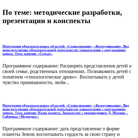
По теме: методические разработки,
презентации и конспекты
Интеграция образовательных областей: «Социализация», «Коммуникация». Вид
непосредственно образовательной деятельности: ознакомление с окружающим
миром. Тема занятия: «Семья».
Программное содержание: Расширять представления детей о
своей семье, родственных отношениях. Познакомить детей с
понятием «генеалогическое древо». Воспитывать у детей
чувство привязанности, любв...
Интеграция образовательных областей: «Социализация», «Коммуникация». Вид
непосредственно образовательной деятельности: ознакомление с окружающим
миром. Тема занятия: Наша планета. Знакомство с произведением Д. Мамина –
Сибиряка «Медведко».
Программное содержание: дать представление о форме
планеты Земля; воспитывать гордость за свою страну и