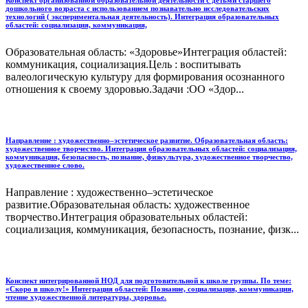
дошкольного возраста с использованием познавательно исследовательских
технологий ( экспериментальная деятельность). Интеграция образовательных
областей: социализация, коммуникация,
Образовательная область: «Здоровье»Интеграция областей:
коммуникация, социализация.Цель : воспитывать
валеологическую культуру для формирования осознанного
отношения к своему здоровью.Задачи :ОО «Здор...
Направление : художественно–эстетическое развитие. Образовательная область:
художественное творчество. Интеграция образовательных областей: социализация,
коммуникация, безопасность, познание, физкультура, художественное творчество,
художественное слово.
Направление : художественно–эстетическое
развитие.Образовательная область: художественное
творчество.Интеграция образовательных областей:
социализация, коммуникация, безопасность, познание, физк...
Конспект интегрированной НОД для подготовительной к школе группы. По теме:
«Скоро в школу!» Интеграция областей: Познание, социализация, коммуникация,
чтение художественной литературы, здоровье.