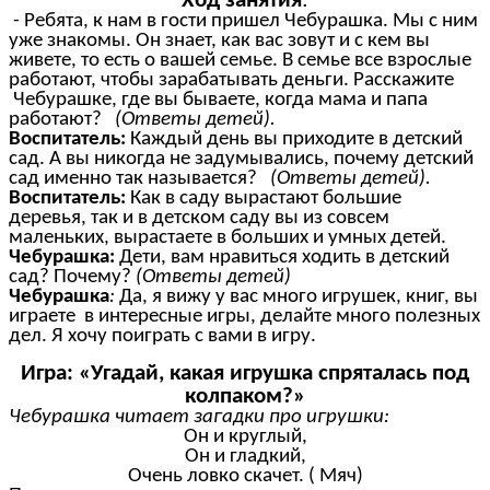
Ход занятия
:
- Ребята, к нам в гости пришел Чебурашка. Мы с ним
уже знакомы. Он знает, как вас зовут и с кем вы
живете, то есть о вашей семье. В семье все взрослые
работают, чтобы зарабатывать деньги. Расскажите
Чебурашке, где вы бываете, когда мама и папа
работают?
(Ответы детей).
Воспитатель:
Каждый день вы приходите в детский
сад. А вы никогда не задумывались, почему детский
сад именно так называется?
(Ответы детей).
Воспитатель:
Как в саду вырастают большие
деревья, так и в детском саду вы из совсем
маленьких, вырастаете в больших и умных детей.
Чебурашка:
Дети, вам нравиться ходить в детский
сад? Почему?
(Ответы детей)
Чебурашка
:
Да, я вижу у вас много игрушек, книг, вы
играете в интересные игры, делайте много полезных
дел. Я хочу поиграть с вами в игру.
Игра: «Угадай, какая игрушка спряталась под
колпаком?»
Чебурашка читает загадки про игрушки:
Он и круглый,
Он и гладкий,
Очень ловко скачет. ( Мяч)