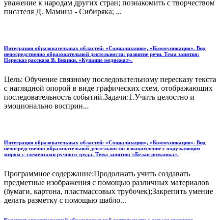
уважение к народам других стран; познакомить с творчеством
писателя Д. Мамина - Сибиряка; ...
Интеграция образовательных областей: «Социализация», «Коммуникация». Вид
непосредственно образовательной деятельности: развитие речи. Тема занятия:
Пересказ рассказа В. Бианки. «Купание медвежат».
Цель: Обучение связному последовательному пересказу текста
с наглядной опорой в виде графических схем, отображающих
последовательность событий.Задачи:1.Учить целостно и
эмоционально восприн...
Интеграция образовательных областей: «Социализация», «Коммуникация». Вид
непосредственно образовательной деятельности: ознакомление с окружающим
миром с элементами ручного труда. Тема занятия: «Белая ромашка».
Программное содержание:Продолжать учить создавать
предметные изображения с помощью различных материалов
(бумаги, картона, пластмассовых трубочек);Закрепить умение
делать разметку с помощью шабло...
Конспект организованной образовательной деятельности с детьми старшего