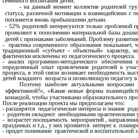
семейного воспитания детей.
- на данный момент коллектив родителей гр
статуса, различной мотивации к взаимодейсвию с п
поплняется вновь прибышшими детьми.
- 52% родителей интересуются только проблемой пр
проявляют к пополнению материальной базы дошко
детей с признаками заболеваний. Проблему развити
- практика современного образования показывает, 
традиционный «субъект - объектный» характер, ко
фактически исключены из педагогического процесса.
- анализ программно-методического обеспечения
определенный опыт привлечения родителей к учас
процесса, в этой связи возникает необходимость вы
детей младшего возраста и позволяющую педагогу в
Поэтому наиболее актуальными вопросами 
эффективной?», «Какие новые формы взаимодейст
командой, чтобы участниками образовательного проц
После реализации проекта мы предполагаем что:
- расширятся педагогические интересы и знания род
- родители овладеют необходимыми практическими у
- возрастет посещаемость мероприятий , направленны
праздниках и т.д., у них проявится интерес к плани
- придет понимание практической и воспитательной 