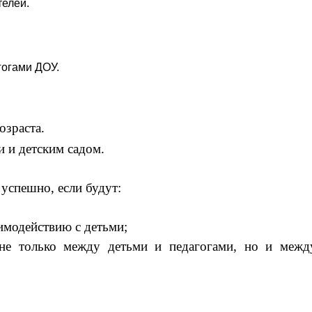
елей.
агогами ДОУ.
изации детей дошкол
 и детским садом.
 успешно, если будут:
имодействию с детьми;
не только между детьми и педагогами, но и межд