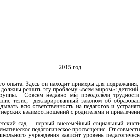
млад
2015 год
го опыта. Здесь он находит примеры для подражания,
 должны решить эту проблему «всем миром»: детский с
уппы. Совсем недавно мы преодолели трудности
ание тезис, декларированный законом об образова
ывать всю ответственность на педагогов и устранят
нерских взаимоотношений с родителями и привлечения
тский сад – первый внесемейный социальный инстит
стематическое педагогическое просвещение. От совмест
школьного учреждения зависит уровень педагогическо