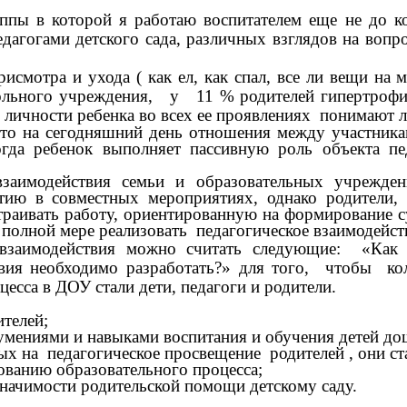
уппы в которой я работаю воспитателем еще не до 
едагогами детского сада, различных взглядов на воп
исмотра и ухода ( как ел, как спал, все ли вещи на
льного учреждения, у 11 % родителей гипертрофир
я личности ребенка во всех ее проявлениях понимают
что на сегодняшний день отношения между участник
гда ребенок выполняет пассивную роль объекта пе
 взаимодействия семьи и образовательных учрежде
тию в совместных мероприятиях, однако родители, 
страивать работу, ориентированную на формирование 
 полной мере реализовать педагогическое взаимодейс
взаимодействия можно считать следующие: «Как за
вия необходимо разработать?» для того, чтобы кол
есса в ДОУ стали дети, педагоги и родители.
ителей;
мениями и навыками воспитания и обучения детей дош
х на педагогическое просвещение родителей , они ста
рованию образовательного процесса;
значимости родительской помощи детскому саду.