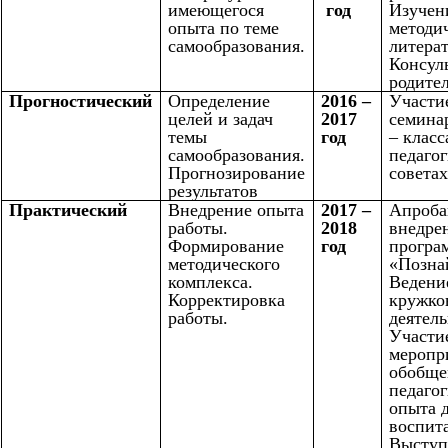
имеющегося
год
Изучен
опыта по теме
методи
самообразования.
литера
Консул
родите
Прогностический
Определение
2016 –
Участи
целей и задач
2017
семинар
темы
год
– класс
самообразования.
педаго
Прогнозирование
советах
результатов
Практический
Внедрение опыта
2017 –
Апроба
работы.
2018
внедре
Формирование
год
програ
методического
«Позна
комплекса.
Ведени
Корректировка
кружко
работы.
деятель
Участи
меропр
обобщ
педагог
опыта 
воспит
Выступ