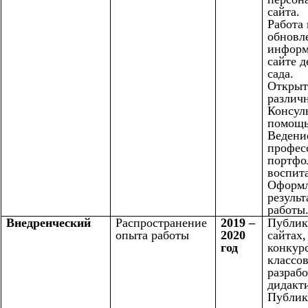
сайта.
Работа
обновл
информ
сайте д
сада.
Открыт
различн
Консул
помощь
Ведени
профес
портфо
воспита
Оформ
результ
работы
Внедренческий
Распространение
2019 –
Публик
опыта работы
2020
сайтах,
год
конкурс
классов
разрабо
дидакт
Публик