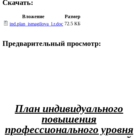
Скачать:
Вложение
Размер
72.5 КБ
ind.plan_ismagilova_l.r.doc
Предварительный просмотр:
План индивидуального
повышения
профессионального уровня