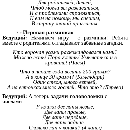
Для родителей, детей,
Чтоб могли вы развиваться,
И с проблемами справляться,
К вам на помощь мы спешим,
В страну знаний пригласим.
«Игровая разминка»
Ведущий:
Начинаем игру с разминки! Ребята
вместе с родителями отгадывают забавные загадки.
Кто ворочая усами раскомандовался нами?
Можно есть! Пора гулять! Умываться и в
кровать! (Часы)
Что в начале года весить 200 грамм?
А в конце 30 грамм? (Календарь)
Один ствол, много ветвей,
А на веточках много гостей. Что это? (Дерево)
Ведущий:
А теперь
задачи-головоломки
с
числами.
У кошки две лапы левые,
Две лапы правые,
Две лапы передние,
Две лапы задние.
Сколько лап у кошки? (4 лапы)