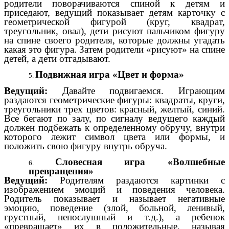
родители поворачиваются спиной к детям и
приседают, ведущий показывает детям карточку с
геометрической фигурой (круг, квадрат,
треугольник, овал), дети рисуют пальчиком фигуру
на спине своего родителя, которые должны угадать
какая это фигура. Затем родители «рисуют» на спине
детей, а дети отгадывают.
Подвижная игра «Цвет и форма»
Ведущий:
Давайте подвигаемся. Играющим
раздаются геометрические фигуры: квадраты, круги,
треугольники трех цветов: красный, желтый, синий.
Все бегают по залу, по сигналу ведущего каждый
должен подбежать к определенному обручу, внутри
которого лежит символ цвета или формы, и
положить свою фигуру внутрь обруча.
Словесная игра «Волшебные
превращения»
Ведущий:
Родителям раздаются картинки с
изображением эмоций и поведения человека.
Родитель показывает и называет негативные
эмоцию, поведение (злой, больной, ленивый,
грустный, непослушный и т.д.), а ребенок
«превращает» их в положительные, называя