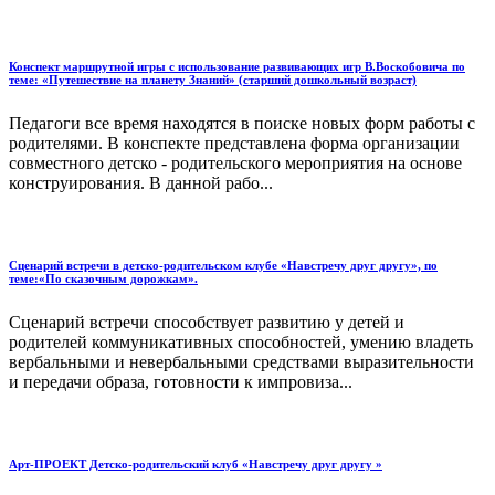
Конспект маршрутной игры с использование развивающих игр В.Воскобовича по
теме: «Путешествие на планету Знаний» (старший дошкольный возраст)
Педагоги все время находятся в поиске новых форм работы с
родителями. В конспекте представлена форма организации
совместного детско - родительского мероприятия на основе
конструирования. В данной рабо...
Сценарий встречи в детско-родительском клубе «Навстречу друг другу», по
теме:«По сказочным дорожкам».
Сценарий встречи способствует развитию у детей и
родителей коммуникативных способностей, умению владеть
вербальными и невербальными средствами выразительности
и передачи образа, готовности к импровиза...
Арт-ПРОЕКТ Детско-родительский клуб «Навстречу друг другу »