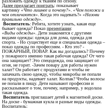
разложить одежду к тканям по сезону.
Далее предлагает поиграть
: показывает
картинку
«Что лишнее и почему?»
.
«Чем похожи и
чем отличаются»
. Когда это надевать?»
«Назови
правильно одежду»
.
Воспитатель
: Ребята, хотите узнать, какая еще
бывает одежда? Показ
презентации
:
«Виды одежды»
. Дети знакомятся с другими
видами одежды: одежда для дома, одежда для
спорта. - Но существует еще и специальная одежда –
показ одежды по профессиям. - Кто это? -
ПОЖАРНЫЙ, ПОВАР. Как вы догадались? Почему
у пожарного именно такая рабочая одежда? От чего
она защищает? Это спецодежда, она защищает от
огня, не горит. -Зачем повару для работы нужен
халат? Он работает с продуктами и чтобы не
запачкать свою одежду, чтобы микробы не попали
на продукты, надевает халат. Колпак? Чтобы волосы
не попали в пищу. Дети называют профессии и
рассказывают о том, почему, например, у водолаза
такая одежда.
Воспитатель
приглашает детей к магнитной доске.
На доске - бумажная кукла и разные виды одежды.
Воспитател
ь
: