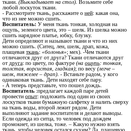
ткани.
(Выкладывает на стол)
. Возьмите себе
любой лоскуток ткани.
- Рассмотрите ткань, расскажите о
ней
: какая она,
что из нее можно сшить.
Воспитатель:
У меня ткань тонкая, холодная на
ощупь, зеленого цвета, это – шелк. Из шелка можно
сшить нарядное платье, юбку, блузку.
Дети определяют и называют ткани и что из них
можно сшить. (Ситец, лен, шелк, драп, кожа,
плащевая
ткань
:
«болонья»
; мех). -Чем ткани
отличаются друг от друга? Ткани отличаются друг
от
друга
: по цвету, по фактуре
(на
ощупь
: тонкая,
толстая, ворсистая, гладкая)
; по весу
(легче –
шелк, тяжелее – драп)
. - Встаньте радом, у кого
одинаковая ткань. Дети находят себе пару.
- А теперь представьте, что пошел дождь.
Воспитатель
:предлагает каждой паре детей
провести
опыт
: подложить под один из своих
лоскутков ткани бумажную салфетку и налить сверху
на ткань воды, второй лежит рядом. Дети
выполняют задание воспитателя и делают выводы.
Если одежда из ситца, то человек под дождем
промокнет, из шелка, тоже. – Какую нужно взять
ткань, чтобы человек остался сухим? Да, плащевую