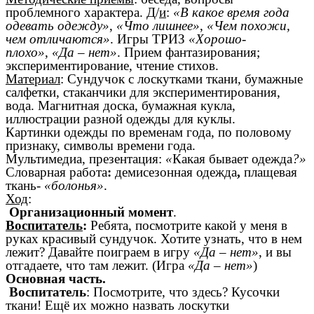
проблемного характера. Д/
и
:
«В какое время года
одевать одежду»
,
«Что лишнее»
,
«Чем похожи,
чем отличаются»
. Игры ТРИЗ
«Хорошо-
плохо»
,
«Да – нет»
. Прием фантазирования;
экспериментирование, чтение стихов.
Материал
: Сундучок с лоскутками ткани, бумажные
салфетки, стаканчики для экспериментирования,
вода. Магнитная доска, бумажная кукла,
иллюстрации разной одежды для куклы.
Картинки одежды по временам
года, по половому
признаку, символы времени года.
Мультимедиа, презентация:
«
Какая бывает одежда
?»
Словарная работа
:
демисезонная одежда
,
плащевая
ткань-
«болонья»
.
Ход
:
Организационный момент
.
Воспитатель
:
Ребята, посмотрите какой у меня в
руках красивый сундучок. Хотите узнать, что в нем
лежит? Давайте поиграем в игру
«Да – нет»
, и вы
отгадаете, что там лежит. (Игра
«Да – нет»
)
Основная часть.
Воспитатель
: Посмотрите, что здесь? Кусочки
ткани! Ещё их можно назвать лоскутки