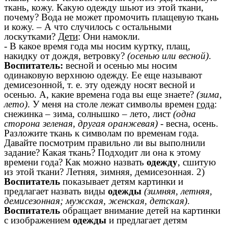
ткань, кожу. Какую одежду шьют из этой ткани,
почему? Вода не может промочить плащевую ткань
и кожу. – А что случилось с остальными
лоскутками?
Дети
: Они намокли.
- В какое время года мы носим куртку, плащ,
накидку от дождя, ветровку?
(осенью или весной)
.
Воспитатель:
весной и осенью мы носим
одинаковую верхнюю одежду. Ее еще называют
демисезонной, т. е. эту одежду носят весной и
осенью. А, какие времена года вы еще знаете?
(зима,
лето)
. У меня на столе лежат символы времен
года
:
снежинка – зима, солнышко – лето, лист
(одна
сторона зеленая, другая оранжевая)
- весна, осень.
Разложите ткань к символам по временам года.
Давайте посмотрим правильно ли вы выполнили
задание? Какая ткань? Подходит ли она к этому
времени года? Как можно назвать
одежду
, сшитую
из этой ткани? Летняя, зимняя, демисезонная. 2)
Воспитатель
показывает детям картинки и
предлагает назвать виды
одежды
(зимняя, летняя,
демисезонная; мужская, женская, детская)
.
Воспитатель
обращает внимание детей на картинки
с изображением
одежды
и предлагает детям