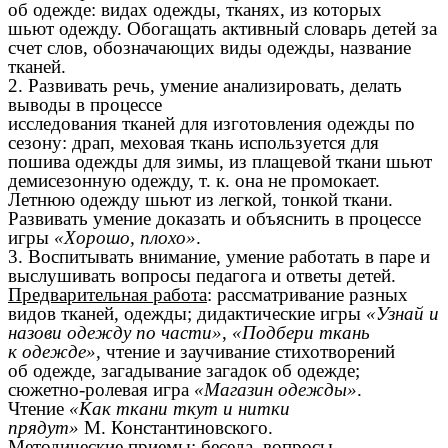
об одежде: видах одежды, тканях, из которых
шьют одежду. Обогащать активный словарь детей за
счет слов, обозначающих виды одежды, название
тканей.
2. Развивать речь, умение анализировать, делать
выводы в процессе
исследования тканей для изготовления одежды по
сезону: драп, меховая ткань используется для
пошива одежды для зимы, из плащевой ткани шьют
демисезонную одежду, т. к. она не промокает.
Летнюю одежду шьют из легкой, тонкой ткани.
Развивать умение доказать и объяснить в процессе
игры
«Хорошо, плохо»
.
3. Воспитывать внимание, умение работать в паре и
выслушивать вопросы педагога и ответы детей.
Предварительная работа
: рассматривание разных
видов тканей, одежды; дидактические игры
«Узнай и
назови одежду по части»
,
«Подбери ткань
к одежде»
, чтение и заучивание стихотворений
об одежде, загадывание загадок об одежде;
сюжетно-ролевая игра
«Магазин одежды»
.
Чтение
«Как ткани ткут и нитки
прядут»
М. Константиновского.
Методические приемы
: беседа, вопросы