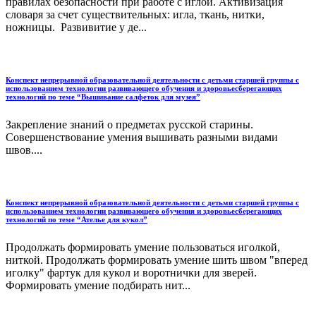
правилах безопасности при работе с иглой. Активизация
словаря за счет существительных: игла, ткань, нитки,
ножницы. Развивитие у де...
Конспект непрерывной образовательной деятельности с детьми старшей группы с
использованием технологии развивающего обучения и здоровьесберегающих
технологий по теме “Вышивание салфеток для музея”
Закрепление знаний о предметах русской старины.
Совершенствование умения вышивать разными видами
швов....
Конспект непрерывной образовательной деятельности с детьми старшей группы с
использованием технологии развивающего обучения и здоровьесберегающих
технологий по теме “Ателье для кукол”
Продолжать формировать умение пользоваться иголкой,
ниткой. Продолжать формировать умение шить швом "вперед
иголку" фартук для кукол и воротнички для зверей.
Формировать умение подбирать нит...