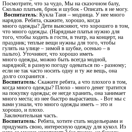
Посмотрите, что за чудо, Мы на сказочном балу,
Сколько платьев, брюк и шубок - Описать я не могу.
Воспитатель
: Кукла Таня – модница. У нее много
нарядов. Ребята, скажите, хорошо, когда
много одежды? Дети выясняют, что хорошего в том,
что много одежды. (Нарядные платья нужно для
того, чтобы ходить в гости, в театр, на концерт, на
праздник; теплые вещи нужны для того, чтобы
гулять на улице – зимой в шубке, осенью – в
пальто). Уточняют, что хорошо иметь
много одежды, можно быть всегда модной,
нарядной; в разную погоду одеваться по - разному;
если не так часто носить одну и ту же вещь, она
долго сохранится .
Воспитатель
: Скажите ребята, а что плохого в том,
когда много одежды? Плохо - много денег тратится
на покупку одежды; ее негде хранить, она занимает
много места; из нее быстро вырастаешь. - Вот мы с
вами узнали, что много одежды иметь – это и
хорошо, и плохо.
Заключительная часть.
Воспитатель
: Ребята, хотите стать модельерами и
придумать свою, интересную одежду для кукол. Из