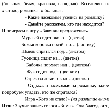
(большая, белая, красивая, нарядная). Веселились 
хватило, ромашка-то большая.
- Какие насекомые уселись на ромашку?
- Давайте расскажем, кто где находится?
И поиграем в игру «Закончи предложение».
Муравей сидит около…(цветка)
Божья коровка ползёт по… (листику)
Шмель спрятался под…(листом)
Гусеница сидит на… (цветке)
Бабочка порхает над…(цветком)
Жук сидит под…(цветком)
Стрекоза летает около…(цветка)
- Отдыхали насекомые на ромашке, надое
попробуем угадать, кто же спрятался?
Игра «Кого не стало?»
(на развитие вним
Итог:
Звучит запись голоса «Зимы». Она благодарит 