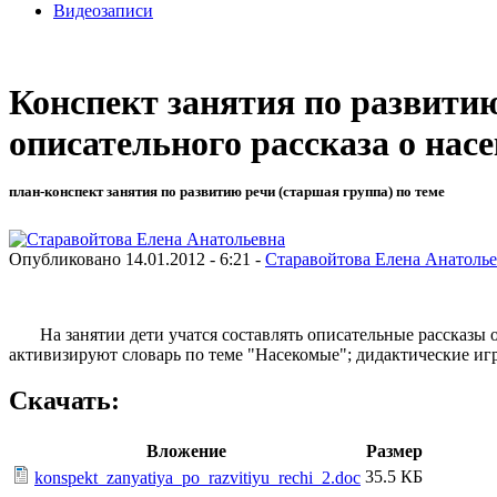
Видеозаписи
Конспект занятия по развити
описательного рассказа о на
план-конспект занятия по развитию речи (старшая группа) по теме
Опубликовано 14.01.2012 - 6:21 -
Старавойтова Елена Анатоль
На занятии дети учатся составлять описательные рассказы о 
активизируют словарь по теме "Насекомые"; дидактические иг
Скачать:
Вложение
Размер
35.5 КБ
konspekt_zanyatiya_po_razvitiyu_rechi_2.doc