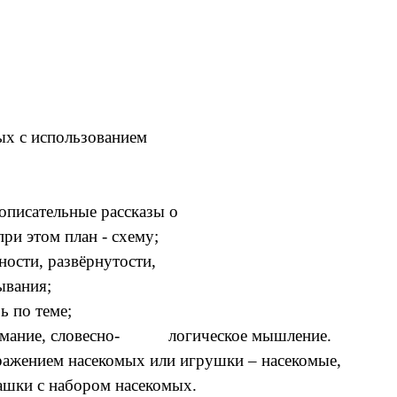
ых с использованием
ть описательные рассказы о
план - схему;
и, развёрнутости,
ния;
 теме;
овесно- логическое мышление.
бражением насекомых или игрушки – насекомые,
ашки с набором насекомых.