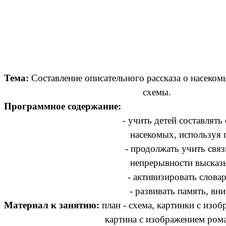
Тема:
Составление описательного рассказа о насеком
схемы.
Программное содержание:
- учить детей составля
насекомых, используя при этом 
- продолжать учить связност
непрерывности высказыва
- активизировать словарь по
- развивать память, внимание, сл
Материал к занятию:
план - схема, картинки с изо
картина с изображением ром