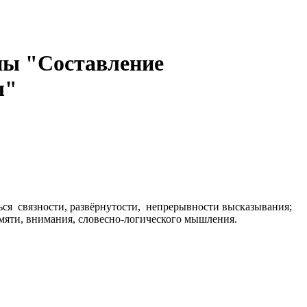
ппы "Составление
ы"
ься связности, развёрнутости, непрерывности высказывания;
мяти, внимания, словесно-логического мышления.