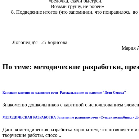
«Белочка, скачи быстрей,
Возьми грушу, не робей»
8. Подведение итогов (что запомнили, что понравилось, во 
Логопед д\с 125 Борисова
Мария Александр
По теме: методические разработки, пр
Конспект занятия по развитию речи_Рассказывание по картине "Дети Севера"_
Знакомство дошкольников с картиной с использованием элементо
МЕТОДИЧЕСКАЯ РАЗРАБОТКА Занятия по развитию речи «Сундук волшебника» Для 
Данная методическая разработка хороша тем, что позволяет в
творческие работы, спосо...