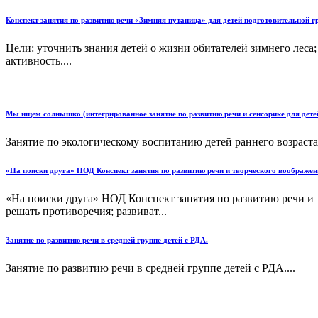
Конспект занятия по развитию речи «Зимняя путаница» для детей подготовительной г
Цели: уточнить знания детей о жизни обитателей зимнего леса
активность....
Мы ищем солнышко (интегрированное занятие по развитию речи и сенсорике для детей
Занятие по экологическому воспитанию детей раннего возраста, 
«На поиски друга» НОД Конспект занятия по развитию речи и творческого воображен
«На поиски друга» НОД Конспект занятия по развитию речи и 
решать противоречия; развиват...
Занятие по развитию речи в средней группе детей с РДА.
Занятие по развитию речи в средней группе детей с РДА....