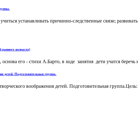
руппы.
; учиться устанавливать причинно-следственные связи; развиват
 раннего возраста)
основа его - стихи А.Барто, в ходе занятия дети учатся беречь 
ия детей. Подготовительная группа.
творческого воображения детей. Подготовительная группа.Цель