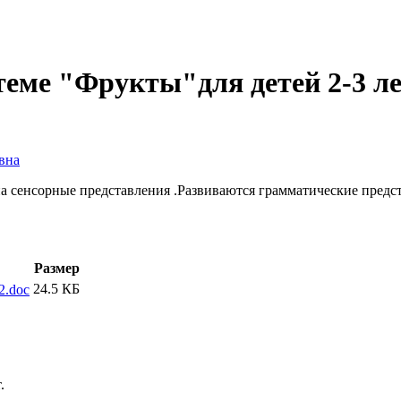
теме "Фрукты"для детей 2-3 ле
вна
 на сенсорные представления .Развиваются грамматические предс
Размер
24.5 КБ
2.doc
.