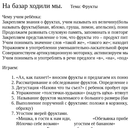
На базар ходили мы.
Тема: Фрукты
Чему учим ребёнка:
Закрепляем знания о фруктах, учим называть их величину(боль
называть фрукты(банан, яблоко, груша, лимон, апельсин), пон
Продолжаем развивать слуховую память, запоминать и повторят
Закрепляем представление о том, что фрукты это – продукт пит
Учим понимать значение слов «такой же», «такого же»; находить
Упражняем в употреблении уменьшительно-ласкательной форм
Совершенствуем артикуляционную моторику, активизируем мы
Учим понимать и употреблять в речи предлоги «в», «на», «под»
Играем:
«Ах, как пахнет!» вносим фрукты и предлагаем их поню
Рассматривание и обследование фруктов. Определение и
Дегустация «Назови что ты съел?» ( ребенок пробует пр
Упражнение «толстячки-худышки» (надуть щёки- втянут
Называние фруктов маленького и большого размера (ба
Выполнение поручений с фруктами: положи в корзинку, 
образцу)
Угостим зверей фруктами.
«Мишка, в гости к нам иди, «Обезьянка пр
Яблочко себе возьми» угостим её бананом»