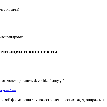
что играли)
овна
езентации и конспекты
в моделирования. devochka_hanty.gif...
детей 6 лет
 игровой форме решить множество лексических задач, опираясь 