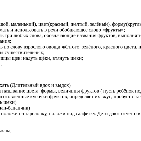
шой, маленький), цвет(красный, жёлтый, зелёный), форму(кругл
имать и использовать в речи обобщающее слово «фрукты»;
ь три любых слова, обозначающие названия фруктов, выполнять п
ания;
 по слову взрослого овощи жёлтого, зелёного, красного цвета, н
ы существительных;
шцы щек: надуть щёки, втянуть щёки;
.
хать (Длительный вдох и выдох)
 называние цвета, формы, величины фруктов ( пусть ребёнок п
иготовленные кусочки фруктов, определяет их вкус, пробует с за
ь щёки)
нан-бананчик)
положи на тарелочку, положи под салфетку. Дети дают отчёт о 
ибежала,