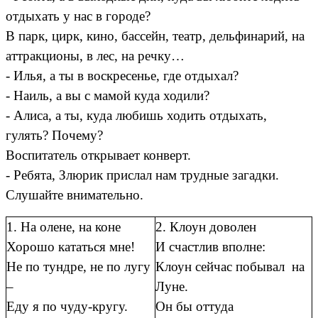
отдыхать у нас в городе?
В парк, цирк, кино, бассейн, театр, дельфинарий, на
аттракционы, в лес, на речку…
- Илья, а ты в воскресенье, где отдыхал?
- Наиль, а вы с мамой куда ходили?
- Алиса, а ты, куда любишь ходить отдыхать,
гулять? Почему?
Воспитатель открывает конверт.
- Ребята, Злюрик прислал нам трудные загадки.
Слушайте внимательно.
1. На олене, на коне
2. Клоун доволен
Хорошо кататься мне!
И счастлив вполне:
Не по тундре, не по лугу
Клоун сейчас побывал на
–
Луне.
Еду я по чуду-кругу.
Он бы оттуда