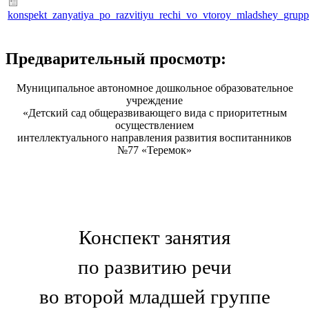
konspekt_zanyatiya_po_razvitiyu_rechi_vo_vtoroy_mladshey_grupp
Предварительный просмотр:
Муниципальное автономное дошкольное образовательное
учреждение
«Детский сад общеразвивающего вида с приоритетным
осуществлением
интеллектуального направления развития воспитанников
№77 «Теремок»
Конспект занятия
по развитию речи
во второй младшей группе