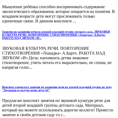
Мышление ребёнка способно воспринимать содержание
экологического образования, которое опирается на понятия. В
младшем возрасте дети могут прослеживать только
единичные связи. В данном конспекте ...
Занятия по развитию речи во второй младшей группе детского сада. ЗВУКОВАЯ
КУЛЬТУРА РЕЧИ. ПОВТОРЕНИЕ СТИХОТВОРЕНИЯ «Лошадка» А.Барто.
РАБОТА НАД ЗВУКОМ «И».
ЗВУКОВАЯ КУЛЬТУРА РЕЧИ. ПОВТОРЕНИЕ
СТИХОТВОРЕНИЯ «Лошадка» А.Барто. РАБОТА НАД
ЗВУКОМ «И».Цель: напомнить детям знакомое
стихотворение, учить читать его выразительно, не спеша, не
напрягая голос...
Конспект открытого занятия по развитию речи во второй младшей группе на тему
"Звуковая культура речи: звук [ц]"
Предлагаю конспект занятия по звуковой культуре речи для
детей второй младшей группы детского сада. Материал,
который вы можете использовать дорогие коллеги! Провести
занятие в своём детском саду со с...