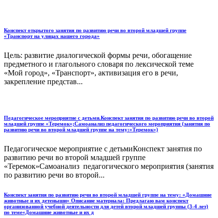
Конспект открытого занятия по развитию речи во второй младшей группе
«Транспорт на улицах нашего города»
Цель: развитие диалогической формы речи, обогащение
предметного и глагольного словаря по лексической теме
«Мой город», «Транспорт», активизация его в речи,
закрепление представ...
Педагогическое мероприятие с детьми.Конспект занятия по развитию речи во второй
младшей группе «Теремок»;Самоанализ педагогического мероприятия (занятия по
развитию речи во второй младшей группе на тему:»Теремок»)
Педагогическое мероприятие с детьмиКонспект занятия по
развитию речи во второй младшей группе
«Теремок»Самоанализ педагогического мероприятия (занятия
по развитию речи во второй...
Конспект занятия по развитию речи во второй младшей группе на тему: «Домашние
животные и их детеныши» Описание материала: Предлагаю вам конспект
организованной учебной деятельности для детей второй младшей группы (3-4 лет)
по теме«Домашние животные и их д