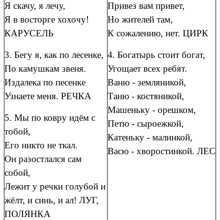
Я скачу, я лечу,
Привез вам привет,
Я в восторге хохочу!
Но жителей там,
КАРУСЕЛЬ
К сожалению, нет. ЦИРК
3. Бегу я, как по лесенке,
4. Богатырь стоит богат,
По камушкам звеня.
Угощает всех ребят.
Издалека по песенке
Ваню - земляникой,
Узнаете меня. РЕЧКА
Таню - костяникой,
Машеньку - орешком,
5. Мы по ковру идём с
Петю - сыроежкой,
тобой,
Катеньку - малинкой,
Его никто не ткал.
Васю - хворостинкой. ЛЕС
Он разостлался сам
собой,
Лежит у речки голубой и
жёлт, и синь, и ал! ЛУГ,
ПОЛЯНКА