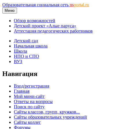
Образовательная социальная сеть
ns
portal.ru
Меню
Обзор возможностей
Детский проект «Алые паруса»
Аттестация педагогических работников
Детский сад
Начальная школа
Школа
НПО и СПО
ВУЗ
Навигация
Вход/регистрация
Главная
Мой мини-сайт
Ответы на вопросы
Поиск по сайту
Сайты классов, групп, кружков...
Сайты образовательных учреждений
Сайты коллег
Форумы