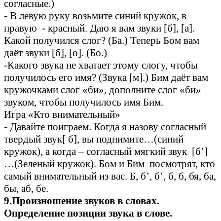
согласные.)
- В левую руку возьмите синий кружок, в
правую - красный. Даю я вам звуки [б], [а].
Какой получился слог? (Ба.) Теперь Бом вам
даёт звуки [б], [о]. (Бо.)
-Какого звука не хватает этому слогу, чтобы
получилось его имя? (Звука [м].) Бим даёт вам
кружочками слог «би», дополните слог «би»
звуком, чтобы получилось имя Бим.
Игра «Кто внимательный»
- Давайте поиграем. Когда я назову согласный
твердый звук[ б], вы поднимите…(синий
кружок), а когда – согласный мягкий звук [б’]
…(Зеленый кружок). Бом и Бим посмотрят, кто
самый внимательный из вас. Б, б’, б’, б, б, бя, ба,
бы, аб, бе.
9.Произношение звуков в словах.
Определение позиции звука в слове.