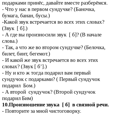
подарками принёс, давайте вместе разберёмся.
- Что у нас в первом сундучке? (Баночка,
бумага, банан, бусы.)
-Какой звук встречается во всех этих словах?
(Звук [ б].)
- А где вы произносили звук [ б]? (В начале
слова.)
- Так, а что же во втором сундучке? (Белочка,
билет, бинт, бегемот.)
- И какой же звук встречается во всех этих
словах? (Звук [ б’].)
- Ну и кто ж тогда подарил вам первый
сундучок с подарками? ( Первый сундучок
подарил Бом.)
- А второй сундучок? (Второй сундучок
подарил Бим)
10.Произношение звука [ б] в связной речи.
- Повторите за мной чистоговорку.