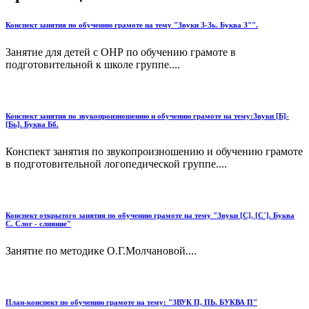
Конспект занятия по обучению грамоте на тему "Звуки З-Зь. Буква З"".
Занятие для детей с ОНР по обучению грамоте в
подготовительной к школе группе....
Конспект занятия по звукопроизношению и обучению грамоте на тему:Звуки [Б]-
[Бь]. Буква Бб.
Конспект занятия по звукопроизношению и обучению грамоте
в подготовительной логопедической группе....
Конспект открытого занятия по обучению грамоте на тему "Звуки [С], [С`]. Буква
С. Слог - слияние"
Занятие по методике О.Г.Молчановой....
План-конспект по обучению грамоте на тему: "ЗВУК П, ПЬ. БУКВА П"