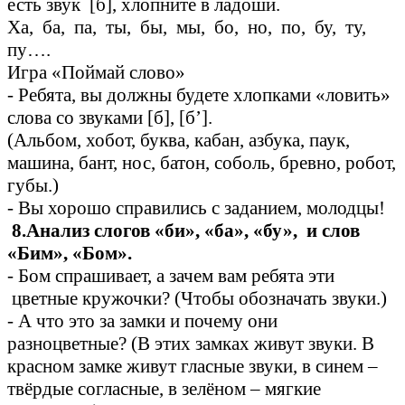
есть звук [б], хлопните в ладоши.
Ха, ба, па, ты, бы, мы, бо, но, по, бу, ту,
пу….
Игра «Поймай слово»
- Ребята, вы должны будете хлопками «ловить»
слова со звуками [б], [б’].
(Альбом, хобот, буква, кабан, азбука, паук,
машина, бант, нос, батон, соболь, бревно, робот,
губы.)
- Вы хорошо справились с заданием, молодцы!
8.Анализ слогов «би», «ба», «бу», и слов
«Бим», «Бом».
- Бом спрашивает, а зачем вам ребята эти
цветные кружочки? (Чтобы обозначать звуки.)
- А что это за замки и почему они
разноцветные? (В этих замках живут звуки. В
красном замке живут гласные звуки, в синем –
твёрдые согласные, в зелёном – мягкие