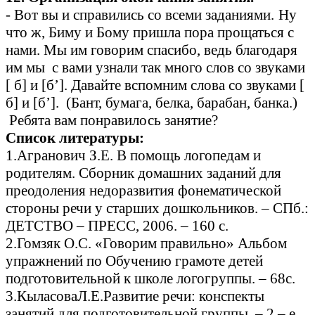
- Вот вы и справились со всеми заданиями.
Ну
что ж, Биму и Бому пришла пора прощаться с
нами. Мы им говорим спасибо, ведь благодаря
им мы с вами узнали так много слов со звуками
[ б] и [б’]. Давайте вспомним слова со звуками [
б] и [б’]. (Бант, бумага, белка, барабан, банка.)
Ребята вам понравилось занятие?
Список литературы:
1.Агранович З.Е. В помощь логопедам и
родителям. Сборник домашних заданий для
преодоления недоразвития фонематической
стороны речи у старших дошкольников. – СПб.:
ДЕТСТВО – ПРЕСС, 2006. – 160 с.
2.Гомзяк О.С. «Говорим правильно» Альбом
упражнений по Обучению грамоте детей
подготовительной к школе логогруппы. – 68с.
3.КыласоваЛ.Е.Развитие речи: конспекты
занятий для подготовительной группы. – 2 – е