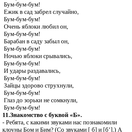
Бум-бум-бум!
Ежик в сад забрел случайно,
Бум-бум-бум!
Очень яблоки любил он,
Бум-бум-бум!
Барабан в саду забыл он,
Бум-бум-бум!
Ночью яблоки срывались,
Бум-бум-бум!
И удары раздавались,
Бум-бум-бум!
Зайцы здорово струхнули,
Бум-бум-бум!
Глаз до зорьки не сомкнули,
Бум-бум-бум!
11.Знакомство с буквой «Б».
- Ребята, с какими звуками нас познакомили
клоуны Бом и Бим? (Со звуками [ б] и [б’].) А