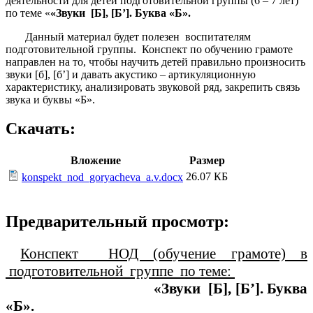
деятельности для детей подготовительной группы (6 – 7 лет)
по теме «
«Звуки [Б], [Б’]. Буква «Б».
Данный материал будет полезен воспитателям
подготовительной группы. Конспект по обучению грамоте
направлен на то, чтобы научить детей правильно произносить
звуки [б], [б’] и давать акустико – артикуляционную
характеристику, анализировать звуковой ряд, закрепить связь
звука и буквы «Б».
Скачать:
Вложение
Размер
26.07 КБ
konspekt_nod_goryacheva_a.v.docx
Предварительный просмотр:
Конспект НОД (обучение грамоте) в
подготовительной группе по теме:
«Звуки [Б], [Б’]. Буква
«Б».