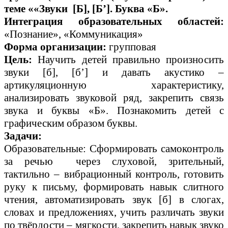
теме ««Звуки [Б], [Б’]. Буква «Б».
Интеграция образовательных областей:
«Познание», «Коммуникация»
Форма организации:
групповая
Цель:
Научить детей правильно произносить
звуки [б], [б’] и давать акустико –
артикуляционную характеристику,
анализировать звуковой ряд, закрепить связь
звука и буквы «Б». Познакомить детей с
графическим образом буквы.
Задачи:
Образовательные: Сформировать самоконтроль
за речью через слуховой, зрительный,
тактильно – вибрационный контроль, готовить
руку к письму, формировать навык слитного
чтения, автоматизировать звук [б] в слогах,
словах и предложениях, учить различать звуки
по твёрдости – мягкости, закрепить навык звуко