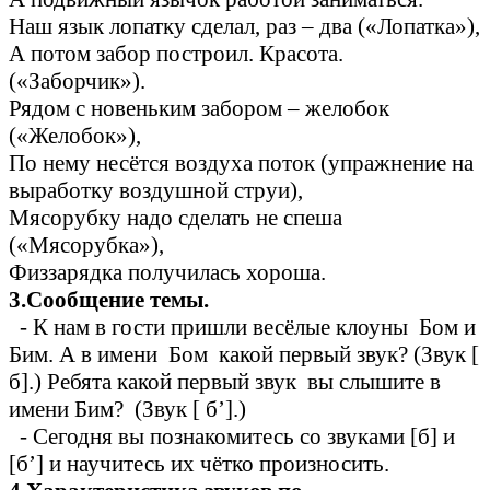
Наш язык лопатку сделал, раз – два («Лопатка»),
А потом забор построил. Красота.
(«Заборчик»).
Рядом с новеньким забором – желобок
(«Желобок»),
По нему несётся воздуха поток (упражнение на
выработку воздушной струи),
Мясорубку надо сделать не спеша
(«Мясорубка»),
Физзарядка получилась хороша.
3.Сообщение темы.
- К нам в гости пришли весёлые клоуны Бом и
Бим. А в имени Бом какой первый звук? (Звук [
б].) Ребята какой первый звук вы слышите в
имени Бим? (Звук [ б’].)
- Сегодня вы познакомитесь со звуками [б] и
[б’] и научитесь их чётко произносить.