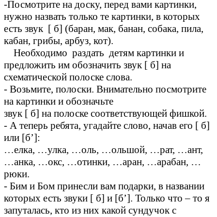
-Посмотрите на доску, перед вами картинки,
нужно назвать только те картинки, в которых
есть звук [ б] (баран, мак, банан, собака, пила,
кабан, грибы, арбуз, кот).
Необходимо раздать детям картинки и
предложить им обозначить звук [ б] на
схематической полоске слова.
- Возьмите, полоски. Внимательно посмотрите
на картинки и обозначьте
звук [ б] на полоске соответствующей фишкой.
- А теперь ребята, угадайте слово, начав его [ б]
или [б’]:
…елка, …улка, …оль, …ольшой, …рат, …ант,
…анка, …окс, …отинки, …аран, …арабан, …
рюки.
- Бим и Бом принесли вам подарки, в названии
которых есть звуки [ б] и [б’]. Только что – то я
запуталась, кто из них какой сундучок с