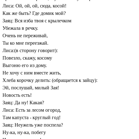
Лиса: Ой, ой, ой, сюда, косой!
Как же быть? Где домик мой?
Заяц: Вся изба твоя с крылечком
Убежала в речку.
Очень не переживай,
Ты ко мне переезжай.
Лиса:(в сторону говорит):
Повезло, скажу, косому
Выгоню его из дому.
Не хочу с ним вместе жить,
Хлеба корочку делить: (обращается к зайцу):
Эй, послушай, милый Зая!
Новость есть!
Заяц: Да ну! Какая?
Лиса: Есть за лесом огород,
Там капуста - круглый год!
Заяц: Неужель уже поспела?
Ну-ка, ну-ка, побегу