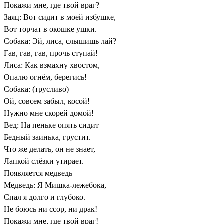
Покажи мне, где твой враг?
Заяц: Вот сидит в моей избушке,
Вот торчат в окошке ушки.
Собака: Эй, лиса, слышишь лай?
Гав, гав, гав, прочь ступай!
Лиса: Как взмахну хвостом,
Опалю огнём, берегись!
Собака: (трусливо)
Ой, совсем забыл, косой!
Нужно мне скорей домой!
Вед: На пеньке опять сидит
Бедный заинька, грустит.
Что же делать, он не знает,
Лапкой слёзки утирает.
Появляется медведь
Медведь: Я Мишка-лежебока,
Спал я долго и глубоко.
Не боюсь ни ссор, ни драк!
Покажи мне, где твой враг!