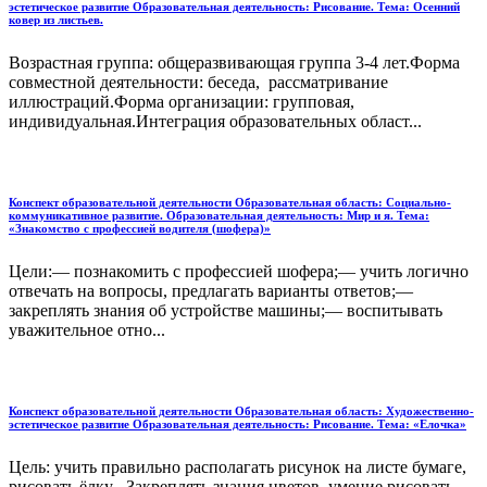
эстетическое развитие Образовательная деятельность: Рисование. Тема: Осенний
ковер из листьев.
Возрастная группа: общеразвивающая группа 3-4 лет.Форма
совместной деятельности: беседа, рассматривание
иллюстраций.Форма организации: групповая,
индивидуальная.Интеграция образовательных област...
Конспект образовательной деятельности Образовательная область: Социально-
коммуникативное развитие. Образовательная деятельность: Мир и я. Тема:
«Знакомство с профессией водителя (шофера)»
Цели:— познакомить с профессией шофера;— учить логично
отвечать на вопросы, предлагать варианты ответов;—
закреплять знания об устройстве машины;— воспитывать
уважительное отно...
Конспект образовательной деятельности Образовательная область: Художественно-
эстетическое развитие Образовательная деятельность: Рисование. Тема: «Елочка»
Цель: учить правильно располагать рисунок на листе бумаге,
рисовать ёлку , Закреплять знания цветов, умение рисовать