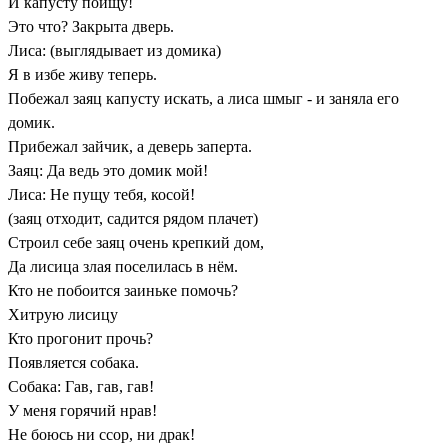
И капусту поищу!
Это что? Закрыта дверь.
Лиса: (выглядывает из домика)
Я в избе живу теперь.
Побежал заяц капусту искать, а лиса шмыг - и заняла его
домик.
Прибежал зайчик, а деверь заперта.
Заяц: Да ведь это домик мой!
Лиса: Не пущу тебя, косой!
(заяц отходит, садится рядом плачет)
Строил себе заяц очень крепкий дом,
Да лисица злая поселилась в нём.
Кто не побоится заиньке помочь?
Хитрую лисицу
Кто прогонит прочь?
Появляется собака.
Собака: Гав, гав, гав!
У меня горячий нрав!
Не боюсь ни ссор, ни драк!