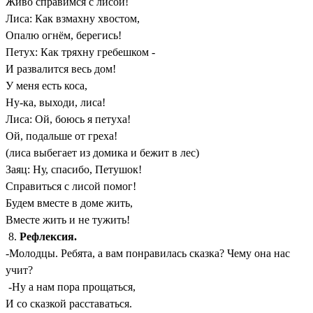
Живо справимся с лисой!
Лиса: Как взмахну хвостом,
Опалю огнём, берегись!
Петух: Как тряхну гребешком -
И развалится весь дом!
У меня есть коса,
Ну-ка, выходи, лиса!
Лиса: Ой, боюсь я петуха!
Ой, подальше от греха!
(лиса выбегает из домика и бежит в лес)
Заяц: Ну, спасибо, Петушок!
Справиться с лисой помог!
Будем вместе в доме жить,
Вместе жить и не тужить!
8.
Рефлексия.
-Молодцы. Ребята, а вам понравилась сказка? Чему она нас
учит?
-Ну а нам пора прощаться,
И со сказкой расставаться.