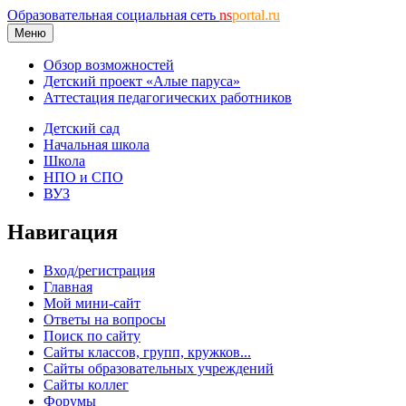
Образовательная социальная сеть
ns
portal.ru
Меню
Обзор возможностей
Детский проект «Алые паруса»
Аттестация педагогических работников
Детский сад
Начальная школа
Школа
НПО и СПО
ВУЗ
Навигация
Вход/регистрация
Главная
Мой мини-сайт
Ответы на вопросы
Поиск по сайту
Сайты классов, групп, кружков...
Сайты образовательных учреждений
Сайты коллег
Форумы