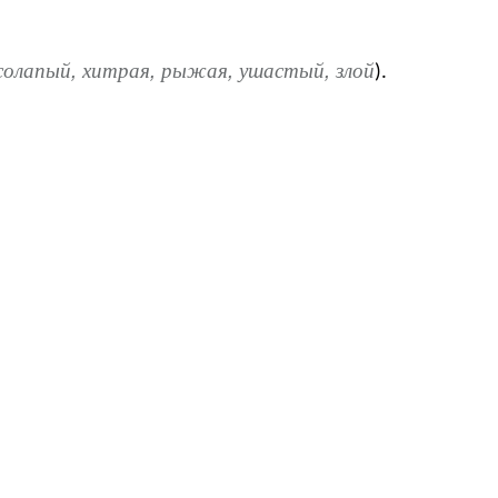
осолапый, хитрая, рыжая, ушастый, злой
).