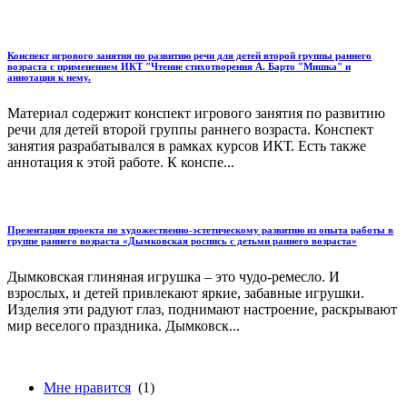
Конспект игрового занятия по развитию речи для детей второй группы раннего
возраста с применением ИКТ "Чтение стихотворения А. Барто "Мишка" и
аннотация к нему.
Материал содержит конспект игрового занятия по развитию
речи для детей второй группы раннего возраста. Конспект
занятия разрабатывался в рамках курсов ИКТ. Есть также
аннотация к этой работе. К конспе...
Презентация проекта по художественно-эстетическому развитию из опыта работы в
группе раннего возраста «Дымковская роспись с детьми раннего возраста»
Дымковская глиняная игрушка – это чудо-ремесло. И
взрослых, и детей привлекают яркие, забавные игрушки.
Изделия эти радуют глаз, поднимают настроение, раскрывают
мир веселого праздника. Дымковск...
Мне нравится
(1)