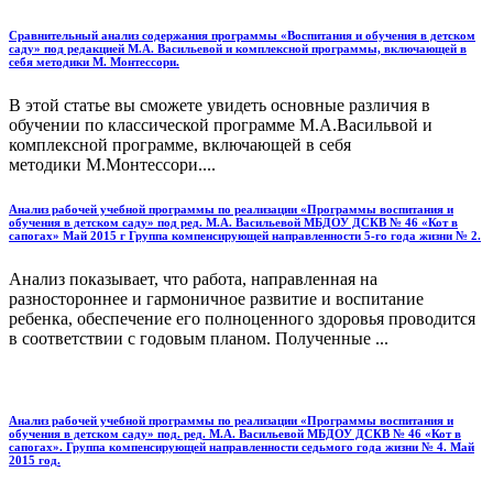
Сравнительный анализ содержания программы «Воспитания и обучения в детском
саду» под редакцией М.А. Васильевой и комплексной программы, включающей в
себя методики М. Монтессори.
В этой статье вы сможете увидеть основные различия в
обучении по классической программе М.А.Васильвой и
комплексной программе, включающей в себя
методики М.Монтессори....
Анализ рабочей учебной программы по реализации «Программы воспитания и
обучения в детском саду» под ред. М.А. Васильевой МБДОУ ДСКВ № 46 «Кот в
сапогах» Май 2015 г Группа компенсирующей направленности 5-го года жизни № 2.
Анализ показывает, что работа, направленная на
разностороннее и гармоничное развитие и воспитание
ребенка, обеспечение его полноценного здоровья проводится
в соответствии с годовым планом. Полученные ...
Анализ рабочей учебной программы по реализации «Программы воспитания и
обучения в детском саду» под. ред. М.А. Васильевой МБДОУ ДСКВ № 46 «Кот в
сапогах». Группа компенсирующей направленности седьмого года жизни № 4. Май
2015 год.