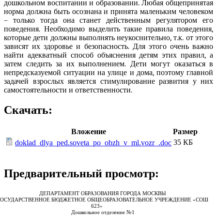
дошкольном воспитании и образовании. Любая общепринятая
норма должна быть осознана и принята маленьким человеком
– только тогда она станет действенным регулятором его
поведения. Необходимо выделить такие правила поведения,
которые дети должны выполнять неукоснительно, т.к. от этого
зависят их здоровье и безопасность. Для этого очень важно
найти адекватный способ объяснения детям этих правил, а
затем следить за их выполнением. Дети могут оказаться в
непредсказуемой ситуации на улице и дома, поэтому главной
задачей взрослых является стимулирование развития у них
самостоятельности и ответственности.
Скачать:
Вложение
Размер
35 КБ
doklad_dlya_ped.soveta_po_obzh_v_ml.vozr_.doc
Предварительный просмотр:
ДЕПАРТАМЕНТ ОБРАЗОВАНИЯ ГОРОДА МОСКВЫ
ГОСУДАРСТВЕННОЕ БЮДЖЕТНОЕ ОБЩЕОБРАЗОВАТЕЛЬНОЕ УЧРЕЖДЕНИЕ «СОШ
623»
Дошкольное отделение №1