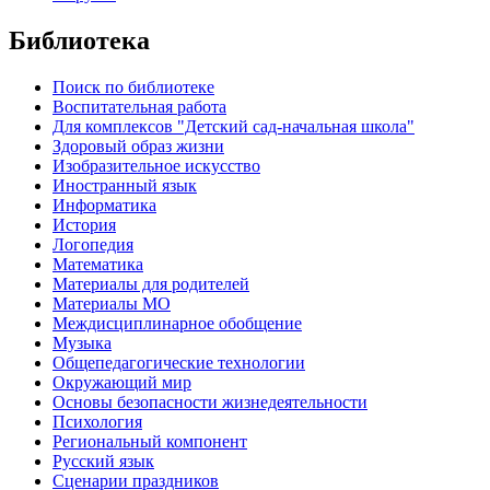
Библиотека
Поиск по библиотеке
Воспитательная работа
Для комплексов "Детский сад-начальная школа"
Здоровый образ жизни
Изобразительное искусство
Иностранный язык
Информатика
История
Логопедия
Математика
Материалы для родителей
Материалы МО
Междисциплинарное обобщение
Музыка
Общепедагогические технологии
Окружающий мир
Основы безопасности жизнедеятельности
Психология
Региональный компонент
Русский язык
Сценарии праздников