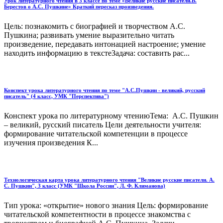
Урок литературного чтения в 3 классе по теме «Великие русские писатели.В.
Берестов о А.С. Пушкине» Краткий пересказ произведения.
Цель: познакомить с биографией и творчеством А.С.
Пушкина; развивать умение выразительно читать
произведение, передавать интонацией настроение; умение
находить информацию в текстеЗадача: составить рас...
Конспект урока литературного чтения по теме "А.С.Пушкин - великий, русский
писатель" (4 класс, УМК "Перспектива")
Конспект урока по литературному чтениюТема: А.С. Пушкин
– великий, русский писатель Цели деятельности учителя:
формирование читательской компетенции в процессе
изучения произведения К...
Технологическая карта урока литературного чтения "Великие русские писатели. А.
С. Пушкин", 3 класс (УМК "Школа России", Л. Ф. Климанова)
Тип урока: «открытие» нового знания Цель: формирование
читательской компетентности в процессе знакомства с