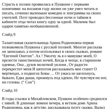
Страсть к поэзии проявилась в Пушкине с первыми
понятиями: на восьмом году жизни он уже умел читать и
писать, сочинял маленькие комедии и эпиграммы на своих
учителей. Поэт проводил бессонные ночи и тайком в
кабинете отца читал книгу одну за одной. Мальчик был
одарен памятью необыкновенной.
Слайд 9
Талантливая сказительница Арина Родионовна первая
познакомила Пушкина с русской поэзией. Многие рассказы
он записывал, а потом использовал в своих сказках, романе
“Евгений Онегин”. Ах ! Умолчу ль я о мамушке моей, О
прелести таинственных ночей, Когда в чепце, в старинном
одеянье, Она , духов молитвой уклоня , От радости
перекрестит меня И шепотом рассказывать мне станет О
мертвецах, о подвигах Бовы … От ужаса не шелохнусь,
бывало, Едва дыша, прижмусь под одеяло, Не чувствуя ни ног,
ни головы. (“ Сон”)
Слайд 10
В годы ссылки в Михайловском, Пушкин особенно сроднился
с няней. В длинные зимние вечера, в ветхом доме Арина
Родионовна, как в детстве, рассказывала поэту сказки. Валил