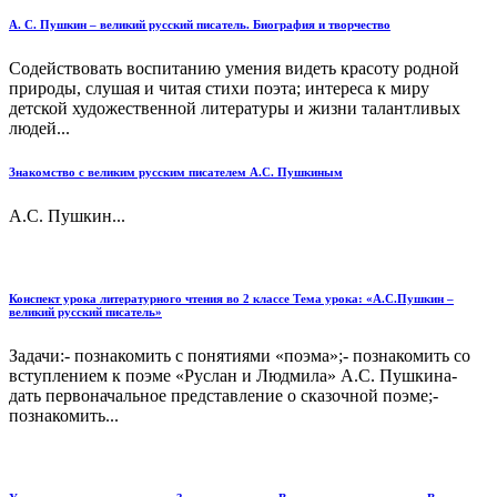
А. С. Пушкин – великий русский писатель. Биография и творчество
Содействовать воспитанию умения видеть красоту родной
природы, слушая и читая стихи поэта; интереса к миру
детской художественной литературы и жизни талантливых
людей...
Знакомство с великим русским писателем А.С. Пушкиным
А.С. Пушкин...
Конспект урока литературного чтения во 2 классе Тема урока: «А.С.Пушкин –
великий русский писатель»
Задачи:- познакомить с понятиями «поэма»;- познакомить со
вступлением к поэме «Руслан и Людмила» А.С. Пушкина-
дать первоначальное представление о сказочной поэме;-
познакомить...