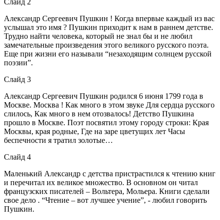
Слайд 2
Александр Сергеевич Пушкин ! Когда впервые каждый из вас
услышал это имя ? Пушкин приходит к нам в раннем детстве.
Трудно найти человека, который не знал бы и не любил
замечательные произведения этого великого русского поэта.
Еще при жизни его называли “незаходящим солнцем русской
поэзии”.
Слайд 3
Александр Сергеевич Пушкин родился 6 июня 1799 года в
Москве. Москва ! Как много в этом звуке Для сердца русского
слилось, Как много в нем отозвалось! Детство Пушкина
прошло в Москве. Поэт посвятил этому городу строки: Края
Москвы, края родные, Где на заре цветущих лет Часы
беспечности я тратил золотые…
Слайд 4
Маленький Александр с детства пристрастился к чтению книг
и перечитал их великое множество. В основном он читал
французских писателей – Вольтера, Мольера. Книги сделали
свое дело . “Чтение – вот лучшее учение”, - любил говорить
Пушкин.