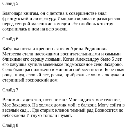
Слайд 5
Благодаря книгам, он с детства в совершенстве знал
французский и литературу. Импровизировал и разыгрывал
перед сестрой маленькие комедии. Эта любовь к театру
сохранилась в нем на всю жизнь.
Слайд 6
Бабушка поэта и крепостная няня Арина Родионовна
Матвеева стали настоящими воспитательницами и самыми
близкими его сердцу людьми. Когда Александру было 5 лет,
его бабушка купила маленькое подмосковное село Захарово.
Село было расположено в живописной местности. Березовая
роща, пруд, еловый лес, речка, прибрежные холмы окружали
старинный господский дом.
Слайд 7
Вспоминая детство, поэт писал : Мне видится мое селение,
Мое Захарово. На холмах домик мой; с балкона Могу сойти в
веселый сад… Где старых кленов темный ряд Возносится до
небосклона И глухо тополи шумят.
Слайд 8