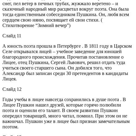
снег, пел ветер в печных трубах, жужжало веретено – и
сказочный народный мир расцветал вокруг поэта. Она была
тогда единственным собеседником Пушкина. Он, любя всем
сердцем свою няню, посвящает ей свои стихи. (
Стихотворение “Зимний вечер”)
Слайд 11
А юность поэта прошла в Петербурге . В 1811 году в Царском
Селе открывался лицей – учебное заведение для юношей
благородного происхождения. Прочитав постановление о
Лицее, отец Пушкина, Сергей Львович, решил отдать туда
учиться своего старшего сына. Он добился того, что
Александр был записан среди 30 претендентов в кандидаты
Лицея.
Слайд 12
Годы учебы в лицее навсегда сохранились в душе поэта . В
Лицее Пушкин нашел друзей, которые горячо полюбили
поэта и оценили его талант. В своем развитии Пушкин
опередил товарищей, много читал, помнил. При этом он не
важничал. Пушкин уже в лицее был признан замечательным
поэтом.