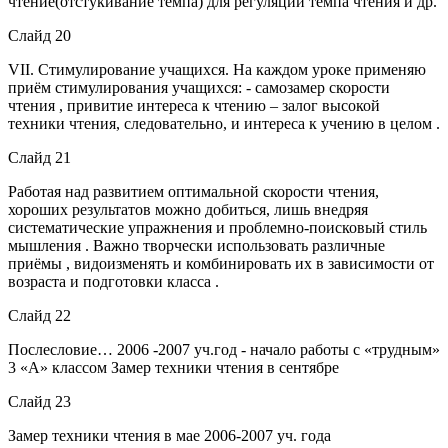
чтение(отстукивание темпа) для регуляции темпа чтения и др.
Слайд 20
VІІ. Стимулирование учащихся. На каждом уроке применяю
приём стимулирования учащихся: - самозамер скорости
чтения , привитие интереса к чтению – залог высокой
техники чтения, следовательно, и интереса к учению в целом .
Слайд 21
Работая над развитием оптимальной скорости чтения,
хороших результатов можно добиться, лишь внедряя
систематические упражнения и проблемно-поисковый стиль
мышления . Важно творчески использовать различные
приёмы , видоизменять и комбинировать их в зависимости от
возраста и подготовки класса .
Слайд 22
Послесловие… 2006 -2007 уч.год - начало работы с «трудным»
3 «А» классом Замер техники чтения в сентябре
Слайд 23
Замер техники чтения в мае 2006-2007 уч. года