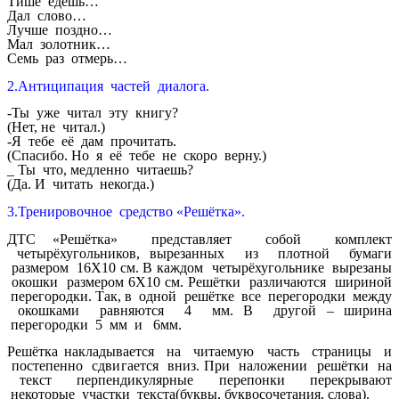
Тише едешь…
Дал слово…
Лучше поздно…
Мал золотник…
Семь раз отмерь…
2.Антиципация частей диалога.
-Ты уже читал эту книгу?
(Нет, не читал.)
-Я тебе её дам прочитать.
(Спасибо. Но я её тебе не скоро верну.)
_ Ты что, медленно читаешь?
(Да. И читать некогда.)
3.Тренировочное средство «Решётка».
ДТС «Решётка» представляет собой комплект
четырёхугольников, вырезанных из плотной бумаги
размером 16Χ10 см. В каждом четырёхугольнике вырезаны
окошки размером 6Χ10 см. Решётки различаются шириной
перегородки. Так, в одной решётке все перегородки между
окошками равняются 4 мм. В другой – ширина
перегородки 5 мм и 6мм.
Решётка накладывается на читаемую часть страницы и
постепенно сдвигается вниз. При наложении решётки на
текст перпендикулярные перепонки перекрывают
некоторые участки текста(буквы, буквосочетания, слова).