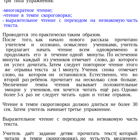
три типа упражнения:
-многократное чтение;
-чтение в темпе скороговорки;
- выразительное чтение с переходом на незнакомую часть
текста.
Проводится это практически таким образом.
После того, как начало нового рассказа прочитано
учителем и осознано, осмыслено учениками, учитель
предлагает начать чтение всем одновременно и
продолжать его в течение одной минуты. По истечении
минуты каждый из учеников отмечает слово, до которого
он успел дочитать. Затем следует повторное чтение этого
же отрывка текста за 1 минуту. Ученик снова отмечает
слово, на котором он остановился. Естественно, что во
второй раз ребёнок прочитает на несколько слов больше.
Увеличение темпа чтения вызывает положительные
эмоции у учеников, им хочется читать ещё раз. Однако
более 3-х раз не следует читать один и тотже отрывок.
Чтение в темпе скороговорки должно длиться не более 30
сек. Затем учитель начинает третье упражнение.
Выразительное чтение с переходом на незнакомую часть
текста.
Учитель даёт задание детям прочитать текст( который
читали в темпе скороговорки), но чуть-чуть медленнее,