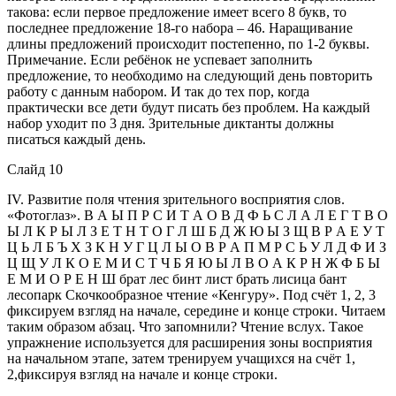
такова: если первое предложение имеет всего 8 букв, то
последнее предложение 18-го набора – 46. Наращивание
длины предложений происходит постепенно, по 1-2 буквы.
Примечание. Если ребёнок не успевает заполнить
предложение, то необходимо на следующий день повторить
работу с данным набором. И так до тех пор, когда
практически все дети будут писать без проблем. На каждый
набор уходит по 3 дня. Зрительные диктанты должны
писаться каждый день.
Слайд 10
ІV. Развитие поля чтения зрительного восприятия слов.
«Фотоглаз». В А Ы П Р С И Т А О В Д Ф Ь С Л А Л Е Г Т В О
Ы Л К Р Ы Л З Е Т Н Т О Г Л Ш Б Д Ж Ю Ы З Щ В Р А Е У Т
Ц Ь Л Б Ъ Х З К Н У Г Ц Л Ы О В Р А П М Р С Ь У Л Д Ф И З
Ц Щ У Л К О Е М И С Т Ч Б Я Ю Ы Л В О А К Р Н Ж Ф Б Ы
Е М И О Р Е Н Ш брат лес бинт лист брать лисица бант
лесопарк Скочкообразное чтение «Кенгуру». Под счёт 1, 2, 3
фиксируем взгляд на начале, середине и конце строки. Читаем
таким образом абзац. Что запомнили? Чтение вслух. Такое
упражнение используется для расширения зоны восприятия
на начальном этапе, затем тренируем учащихся на счёт 1,
2,фиксируя взгляд на начале и конце строки.