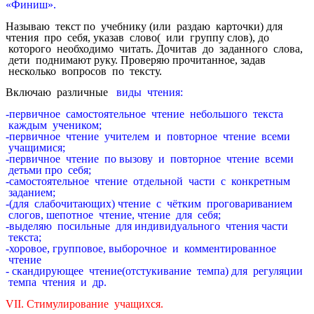
«Финиш».
Называю текст по учебнику (или раздаю карточки) для
чтения про себя, указав слово( или группу слов), до
которого необходимо читать. Дочитав до заданного слова,
дети поднимают руку. Проверяю прочитанное, задав
несколько вопросов по тексту.
Включаю различные
виды чтения:
-первичное самостоятельное чтение небольшого текста
каждым учеником;
-первичное чтение учителем и повторное чтение всеми
учащимися;
-первичное чтение по вызову и повторное чтение всеми
детьми про себя;
-самостоятельное чтение отдельной части с конкретным
заданием;
-(для слабочитающих) чтение с чётким проговариванием
слогов, шепотное чтение, чтение для себя;
-выделяю посильные для индивидуального чтения части
текста;
-хоровое, групповое, выборочное и комментированное
чтение
- скандирующее чтение(отстукивание темпа) для регуляции
темпа чтения и др.
VІІ. Стимулирование учащихся.