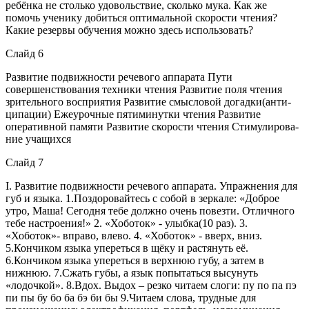
ребёнка не столько удовольствие, сколько мука. Как же
помочь ученику добиться оптимальной скорости чтения?
Какие резервы обучения можно здесь использовать?
Слайд 6
Развитие подвижности речевого аппарата Пути
совершенствования техники чтения Развитие поля чтения
зрительного восприятия Развитие смысловой догадки(анти-
ципации) Ежеурочные пятиминутки чтения Развитие
оперативной памяти Развитие скорости чтения Стимулирова-
ние учащихся
Слайд 7
І. Развитие подвижности речевого аппарата. Упражнения для
губ и языка. 1.Поздоровайтесь с собой в зеркале: «Доброе
утро, Маша! Сегодня тебе должно очень повезти. Отличного
тебе настроения!» 2. «Хоботок» - улыбка(10 раз). 3.
«Хоботок»- вправо, влево. 4. «Хоботок» - вверх, вниз.
5.Кончиком языка упереться в щёку и растянуть её.
6.Кончиком языка упереться в верхнюю губу, а затем в
нижнюю. 7.Сжать губы, а язык попытаться высунуть
«лодочкой». 8.Вдох. Выдох – резко читаем слоги: пу по па пэ
пи пы бу бо ба бэ би бы 9.Читаем слова, трудные для