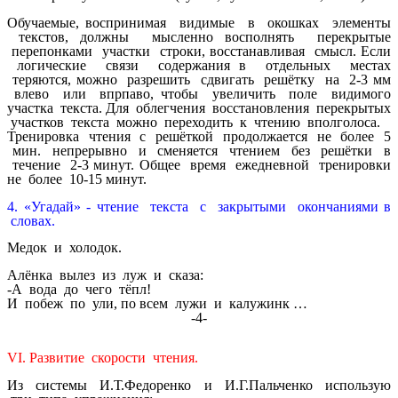
Обучаемые, воспринимая видимые в окошках элементы
текстов, должны мысленно восполнять перекрытые
перепонками участки строки, восстанавливая смысл. Если
логические связи содержания в отдельных местах
теряются, можно разрешить сдвигать решётку на 2-3 мм
влево или впрпаво, чтобы увеличить поле видимого
участка текста. Для облегчения восстановления перекрытых
участков текста можно переходить к чтению вполголоса.
Тренировка чтения с решёткой продолжается не более 5
мин. непрерывно и сменяется чтением без решётки в
течение 2-3 минут. Общее время ежедневной тренировки
не более 10-15 минут.
4. «Угадай» - чтение текста с закрытыми окончаниями в
словах.
Медок и холодок.
Алёнка вылез
из луж
и сказа
:
-А вода до чего тёпл
!
И побеж
по ули
, по всем лужи
и калужинк
…
-4-
VІ. Развитие скорости чтения.
Из системы И.Т.Федоренко и И.Г.Пальченко использую