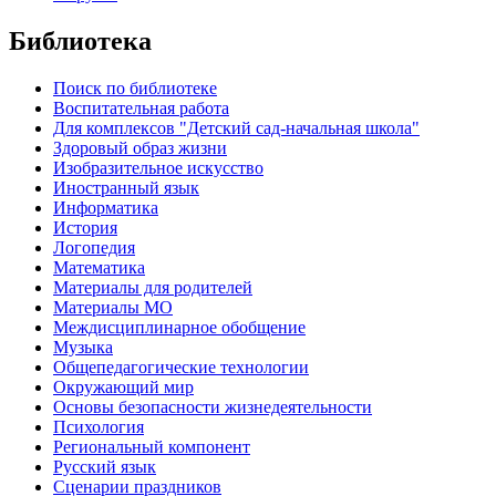
Библиотека
Поиск по библиотеке
Воспитательная работа
Для комплексов "Детский сад-начальная школа"
Здоровый образ жизни
Изобразительное искусство
Иностранный язык
Информатика
История
Логопедия
Математика
Материалы для родителей
Материалы МО
Междисциплинарное обобщение
Музыка
Общепедагогические технологии
Окружающий мир
Основы безопасности жизнедеятельности
Психология
Региональный компонент
Русский язык
Сценарии праздников