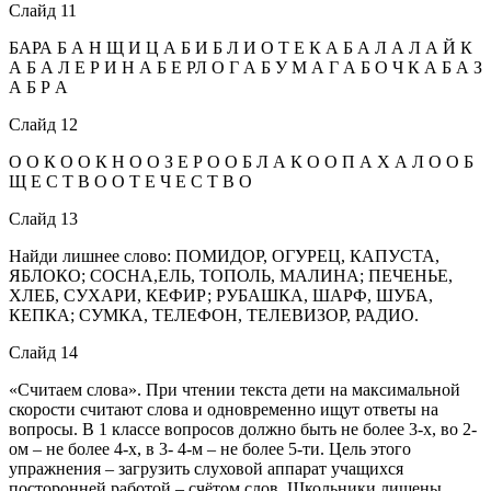
Слайд 11
БАРА Б А Н Щ И Ц А Б И Б Л И О Т Е К А Б А Л А Л А Й К
А Б А Л Е Р И Н А Б Е РЛ О Г А Б У М А Г А Б О Ч К А Б А З
А Б Р А
Слайд 12
О О К О О К Н О О З Е Р О О Б Л А К О О П А Х А Л О О Б
Щ Е С Т В О О Т Е Ч Е С Т В О
Слайд 13
Найди лишнее слово: ПОМИДОР, ОГУРЕЦ, КАПУСТА,
ЯБЛОКО; СОСНА,ЕЛЬ, ТОПОЛЬ, МАЛИНА; ПЕЧЕНЬЕ,
ХЛЕБ, СУХАРИ, КЕФИР; РУБАШКА, ШАРФ, ШУБА,
КЕПКА; СУМКА, ТЕЛЕФОН, ТЕЛЕВИЗОР, РАДИО.
Слайд 14
«Считаем слова». При чтении текста дети на максимальной
скорости считают слова и одновременно ищут ответы на
вопросы. В 1 классе вопросов должно быть не более 3-х, во 2-
ом – не более 4-х, в 3- 4-м – не более 5-ти. Цель этого
упражнения – загрузить слуховой аппарат учащихся
посторонней работой – счётом слов. Школьники лишены