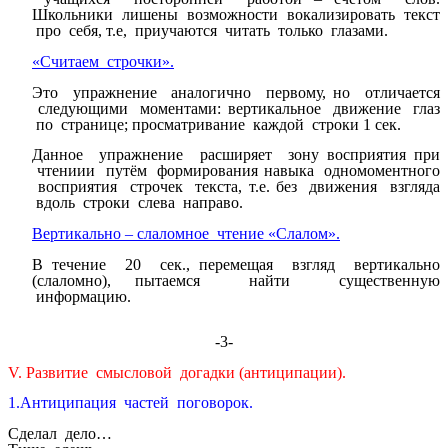
Школьники лишены возможности вокализировать текст
про себя, т.е, приучаются читать только глазами.
«Считаем строчки».
Это упражнение аналогично первому, но отличается
следующими моментами: вертикальное движение глаз
по странице; просматривание каждой строки 1 сек.
Данное упражнение расширяет зону восприятия при
чтениии путём формирования навыка одномоментного
восприятия строчек текста, т.е. без движения взгляда
вдоль строки слева направо.
Вертикально – слаломное чтение «Слалом».
В течение 20 сек., перемещая взгляд вертикально
(слаломно), пытаемся найти существенную
информацию.
-3-
V. Развитие смысловой догадки (антиципации).
1.Антиципация частей поговорок.
Сделал дело…