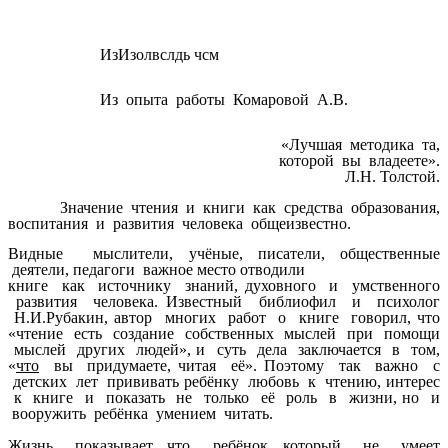
ИзИзолвслдь чсм
Из опыта работы Комаровой А.В.
«Лучшая методика та,
которой вы владеете».
Л.Н. Толстой.
Значение чтения и книги как средства образования,
воспитания и развития человека общеизвестно.
Видные мыслители, учёные, писатели, общественные
деятели, педагоги важное место отводили
книге как источнику знаний, духовного и умственного
развития человека. Известный библиофил и психолог
Н.И.Рубакин, автор многих работ о книге говорил, что
«чтение есть создание собственных мыслей при помощи
мыслей других людей», и суть дела заключается в том,
«
что
вы придумаете, читая её». Поэтому так важно с
детских лет прививать ребёнку любовь к чтению, интерес
к книге и показать не только её роль в жизни, но и
вооружить ребёнка умением читать.
Жизнь показывает, что ребёнок, который не умеет