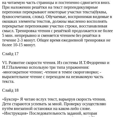
на читаемую часть страницы и постепенно сдвигается вниз.
При наложении решётки на текст перпендикулярные
перепонки перекрывают некоторые участки текста(буквы,
буквосочетания, слова). Обучаемые, воспринимая видимые в
окошках элементы текстов, должны мысленно восполнять
перекрытые перепонками участки строки, восстанавливая
смысл. Тренировка чтения с решёткой продолжается не более
5 мин. непрерывно и сменяется чтением без решётки в
течение 2-3 минут. Общее время ежедневной тренировки не
более 10-15 минут.
Слайд 17
VІ. Развитие скорости чтения. Из системы И.Т.Федоренко и
И.Г.Пальченко использую три типа упражнения:
-многократное чтение; -чтение в темпе скороговорки; -
выразительное чтение с переходом на незнакомую часть
текста.
Слайд 18
«Буксир» Я читаю вслух текст, варьируя скорость чтения.
Дети стараются успевать за мной. Проверку осуществляю
путём внезапной остановки на каком-либо слове.
«Инструкция» Последовательность заданий, которая