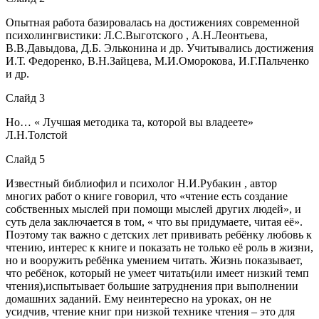
Опытная работа базировалась на достижениях современной
психолингвистики: Л.С.Выготского , А.Н.Леонтьева,
В.В.Давыдова, Д.Б. Эльконина и др. Учитывались достижения
И.Т. Федоренко, В.Н.Зайцева, М.И.Оморокова, И.Г.Пальченко
и др.
Слайд 3
Но… « Лучшая методика та, которой вы владеете»
Л.Н.Толстой
Слайд 5
Известный библиофил и психолог Н.И.Рубакин , автор
многих работ о книге говорил, что «чтение есть создание
собственных мыслей при помощи мыслей других людей», и
суть дела заключается в том, « что вы придумаете, читая её».
Поэтому так важно с детских лет прививать ребёнку любовь к
чтению, интерес к книге и показать не только её роль в жизни,
но и вооружить ребёнка умением читать. Жизнь показывает,
что ребёнок, который не умеет читать(или имеет низкий темп
чтения),испытывает большие затруднения при выполнении
домашних заданий. Ему неинтересно на уроках, он не
усидчив, чтение книг при низкой технике чтения – это для