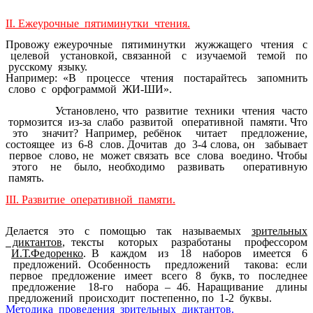
ІІ. Ежеурочные пятиминутки чтения.
Провожу ежеурочные пятиминутки жужжащего чтения с
целевой установкой, связанной с изучаемой темой по
русскому языку.
Например: «В процессе чтения постарайтесь запомнить
слово с орфограммой ЖИ-ШИ».
Установлено, что развитие техники чтения часто
тормозится из-за слабо развитой оперативной памяти. Что
это значит? Например, ребёнок читает предложение,
состоящее из 6-8 слов. Дочитав до 3-4 слова, он забывает
первое слово, не может связать все слова воедино. Чтобы
этого не было, необходимо развивать оперативную
память.
ІІІ. Развитие оперативной памяти.
Делается это с помощью так называемых
зрительных
диктантов
, тексты которых разработаны профессором
И.Т.Федоренко
. В каждом из 18 наборов имеется 6
предложений. Особенность предложений такова: если
первое предложение имеет всего 8 букв, то последнее
предложение 18-го набора – 46. Наращивание длины
предложений происходит постепенно, по 1-2 буквы.
Методика проведения зрительных диктантов.