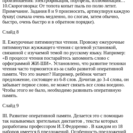
произношения: электрофикация, портфель, иллюминация…
10.Скороговорка: От топота копыт пыль по полю летит.
Примечание. Задания 8 и 9 произносить, артикулируя каждую
букву( сначала очень медленно, по слогам, затем обычно,
быстро, очень быстро и в обратном порядке).
Слайд 8
ІІ. Ежеурочные пятиминутки чтения. Провожу ежеурочные
пятиминутки жужжащего чтения с целевой установкой,
связанной с изучаемой темой по русскому языку. Например:
«В процессе чтения постарайтесь запомнить слово с
орфограммой ЖИ-ШИ». Установлено, что развитие техники
чтения часто тормозится из-за слабо развитой оперативной
памяти. Что это значит? Например, ребёнок читает
предложение, состоящее из 6-8 слов. Дочитав до 3-4 слова, он
забывает первое слово, не может связать все слова воедино.
Чтобы этого не было, необходимо развивать оперативную
память.
Слайд 9
ІІІ. Развитие оперативной памяти. Делается это с помощью
так называемых зрительных диктантов , тексты которых
разработаны профессором И.Т.Федоренко . В каждом из 18
наборов имеется 6 предложений. Особенность предложений