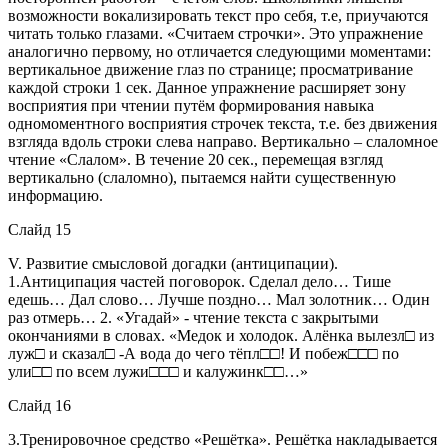
возможности вокализировать текст про себя, т.е, приучаются
читать только глазами. «Считаем строчки». Это упражнение
аналогично первому, но отличается следующими моментами:
вертикальное движение глаз по странице; просматривание
каждой строки 1 сек. Данное упражнение расширяет зону
восприятия при чтении путём формирования навыка
одномоментного восприятия строчек текста, т.е. без движения
взгляда вдоль строки слева направо. Вертикально – слаломное
чтение «Слалом». В течение 20 сек., перемещая взгляд
вертикально (слаломно), пытаемся найти существенную
информацию.
Слайд 15
V. Развитие смысловой догадки (антиципации).
1.Антиципация частей поговорок. Сделал дело… Тише
едешь… Дал слово… Лучше поздно… Мал золотник… Один
раз отмерь… 2. «Угадай» - чтение текста с закрытыми
окончаниями в словах. «Медок и холодок. Алёнка вылезл□ из
луж□ и сказал□ -А вода до чего тёпл□□! И побеж□□□ по
ули□□ по всем лужи□□□ и калужинк□□…»
Слайд 16
3.Тренировочное средство «Решётка». Решётка накладывается