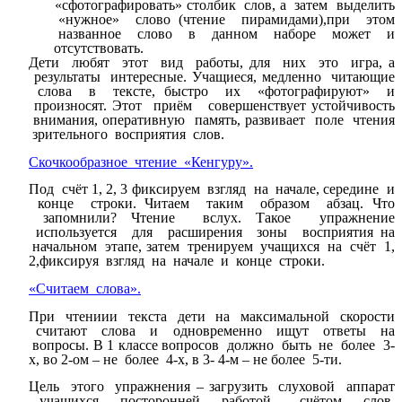
«сфотографировать» столбик слов, а затем выделить
«нужное» слово (чтение пирамидами),при этом
названное слово в данном наборе может и
отсутствовать.
Дети любят этот вид работы, для них это игра, а
результаты интересные. Учащиеся, медленно читающие
слова в тексте, быстро их «фотографируют» и
произносят. Этот приём совершенствует устойчивость
внимания, оперативную память, развивает поле чтения
зрительного восприятия слов.
Скочкообразное чтение «Кенгуру».
Под счёт 1, 2, 3 фиксируем взгляд на начале, середине и
конце строки. Читаем таким образом абзац. Что
запомнили? Чтение вслух. Такое упражнение
используется для расширения зоны восприятия на
начальном этапе, затем тренируем учащихся на счёт 1,
2,фиксируя взгляд на начале и конце строки.
«Считаем слова».
При чтениии текста дети на максимальной скорости
считают слова и одновременно ищут ответы на
вопросы. В 1 классе вопросов должно быть не более 3-
х, во 2-ом – не более 4-х, в 3- 4-м – не более 5-ти.
Цель этого упражнения – загрузить слуховой аппарат
учащихся посторонней работой – счётом слов.