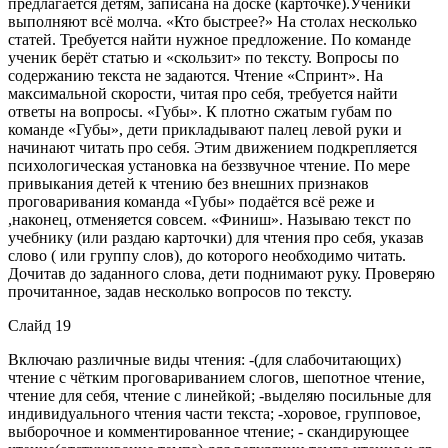
предлагается детям, записана на доске (карточке).Ученики
выполняют всё молча. «Кто быстрее?» На столах несколько
статей. Требуется найти нужное предложение. По команде
ученик берёт статью и «скользит» по тексту. Вопросы по
содержанию текста не задаются. Чтение «Спринт». На
максимальной скорости, читая про себя, требуется найти
ответы на вопросы. «Губы». К плотно сжатым губам по
команде «Губы», дети прикладывают палец левой руки и
начинают читать про себя. Этим движением подкрепляется
психологическая установка на беззвучное чтение. По мере
привыкания детей к чтению без внешних признаков
проговаривания команда «Губы» подаётся всё реже и
,наконец, отменяется совсем. «Финиш». Называю текст по
учебнику (или раздаю карточки) для чтения про себя, указав
слово ( или группу слов), до которого необходимо читать.
Дочитав до заданного слова, дети поднимают руку. Проверяю
прочитанное, задав несколько вопросов по тексту.
Слайд 19
Включаю различные виды чтения: -(для слабочитающих)
чтение с чётким проговариванием слогов, шепотное чтение,
чтение для себя, чтение с линейкой; -выделяю посильные для
индивидуального чтения части текста; -хоровое, групповое,
выборочное и комментированное чтение; - скандирующее