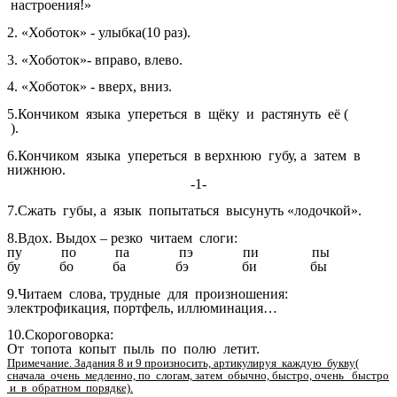
настроения!»
2. «Хоботок» - улыбка(10 раз).
3. «Хоботок»- вправо, влево.
4. «Хоботок» - вверх, вниз.
5.Кончиком языка упереться в щёку и растянуть её (
).
6.Кончиком языка упереться в верхнюю губу, а затем в
нижнюю.
-1-
7.Сжать губы, а язык попытаться высунуть «лодочкой».
8.Вдох. Выдох – резко читаем слоги:
пу по па пэ пи пы
бу бо ба бэ би бы
9.Читаем слова, трудные для произношения:
электрофикация, портфель, иллюминация…
10.Скороговорка:
От топота копыт пыль по полю летит.
Примечание. Задания 8 и 9 произносить, артикулируя каждую букву(
сначала очень медленно, по слогам, затем обычно, быстро, очень быстро
и в обратном порядке).