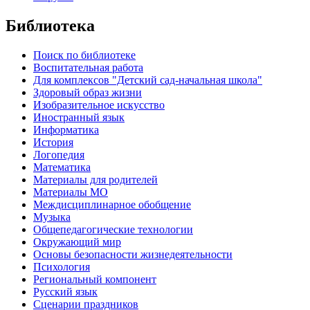
Библиотека
Поиск по библиотеке
Воспитательная работа
Для комплексов "Детский сад-начальная школа"
Здоровый образ жизни
Изобразительное искусство
Иностранный язык
Информатика
История
Логопедия
Математика
Материалы для родителей
Материалы МО
Междисциплинарное обобщение
Музыка
Общепедагогические технологии
Окружающий мир
Основы безопасности жизнедеятельности
Психология
Региональный компонент
Русский язык
Сценарии праздников