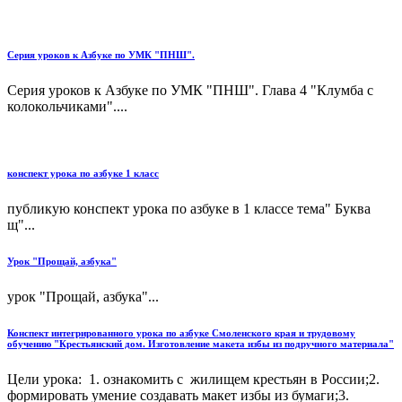
Серия уроков к Азбуке по УМК "ПНШ".
Серия уроков к Азбуке по УМК "ПНШ". Глава 4 "Клумба с
колокольчиками"....
конспект урока по азбуке 1 класс
публикую конспект урока по азбуке в 1 классе тема" Буква
щ"...
Урок "Прощай, азбука"
урок "Прощай, азбука"...
Конспект интегрированного урока по азбуке Смоленского края и трудовому
обучению "Крестьянский дом. Изготовление макета избы из подручного материала"
Цели урока: 1. ознакомить с жилищем крестьян в России;2.
формировать умение создавать макет избы из бумаги;3.