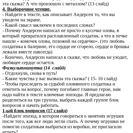
эта сказка? А что произошло с металлом? (13 слайд)
4. Выборочное чтение.
- Найдите в тексте, как описывает Андерсен то, что вы
увидели на экране.
- Какой смысл заключен в последних словах?
- Почему Андерсен написал не просто о кусочке олова, в
который превратился расплавленный солдатик, а что в печке
нашли « комочек олова, похожий на сердечко». (это любовь
солдатика к балерине, его сердце не сгорело, сердце и брошка
лежали вместе навсегда)
- Конечно, Андерсен написал в сказке, что любовь не уходит,
любящее сердце остается.
Физкультминутка (14 слайд)
- Отдохнули, снова в путь!
- Какие чувства у вас вызвала эта сказка? ( 15- 16 слайд)
- Чтобы проследить за судьбой оловянного солдатика и
ответить на вопрос, почему погибают главные герои, нам
надо найти в тексте ключевые эпизоды. Я предлагаю
разделиться на три группы, выбрать каждой группе блок
вопросов и начать работать.
1-ый блок вопросов (17 слайд)
-Найдите эпизод, в котором говориться о занятиях игрушек
после того, как все люди легли спать. А почему игрушки не
помогли солдатикам выбраться из коробки, не пригласили
играть?