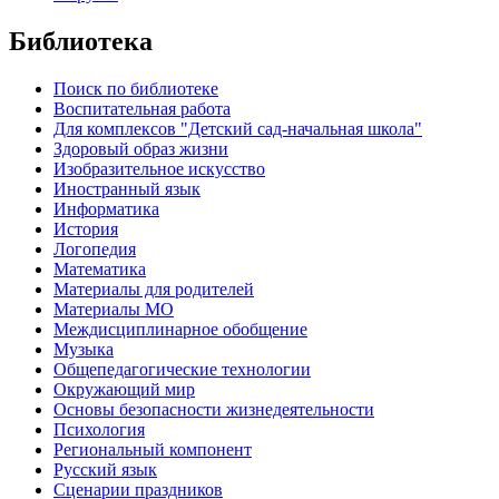
Библиотека
Поиск по библиотеке
Воспитательная работа
Для комплексов "Детский сад-начальная школа"
Здоровый образ жизни
Изобразительное искусство
Иностранный язык
Информатика
История
Логопедия
Математика
Материалы для родителей
Материалы МО
Междисциплинарное обобщение
Музыка
Общепедагогические технологии
Окружающий мир
Основы безопасности жизнедеятельности
Психология
Региональный компонент
Русский язык
Сценарии праздников