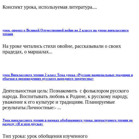
Конспект урока, используемая литература....
урок -проект о Великой Отечественной войне во 2 классе на уроке внеклассного
чтения
На уроке читались стихи овойне, рассказывали о своих
прадедах, о маршалах...
урок Внеклассного чтения 2 класс Тема урока «Русские национальные традиции и
обычаи в произведениях русского народного творчества»
Деятельностная цель: Познакомить с фольклором русского
народа. Воспитывать любовь к Родине, к русскому народу,
уважение к его культуре и традициям. Планируемые
результаты:Личностные:- ...
Урок внеклассного чтения в рамках обобщающего урока литературного чтения по
разделу «Я и мои друзья»
Тип урока: урок обобщения изученного