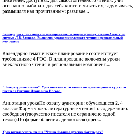
писателей, доступных для самостоятельного чтения; учит
осознанно выбирать для себя книги и читать их, задумываясь,
размышляя над прочитанным; развивае...
Календарно - тематическое планирование по литературному чтению 3 класс по
системе Л.В. Занкова. Включены уроки внеклассного чтения и региональный
компонент.
Календарно тематическое планирование соответствует
требованиямс ФГОС. В планирование включены уроки
внеклассного чтения и региональный компонент....
"Литературные чтения" .Урок внеклассного чтения по произведениям курского
писателя Евгения Ивановича Носова.
Аннотация урокаПо охвату аудитории: обучающиеся 2, 4
классовФорма урока: литературные чтенияПо содержанию:
свободная (творчество писателя не ограничено одной
темой).По форме общения : диалоговая (прео...
Урок внеклассного чтения "Чтение былин о русских богатырях"