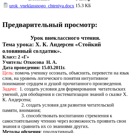
15.3 КБ
urok_vneklassnogo_chteniya.docx
Предварительный просмотр:
Урок внеклассного чтения.
Тема урока: Х. К. Андерсен «Стойкий
оловянный солдатик».
Класс: 2 «Г»
Учитель: Откосова Н. А.
Дата проведения: 15.03.2011г.
Цель:
помочь ученику осознать, объяснить, перевести на язык
слов, на уровень логического понятия интуитивное
понимание сердцем и душой прочитанного произведения.
Задачи:
1. создать условия для формирования читательских
умений, для обобщения и систематизации знаний о сказке Х.
К. Андерсена;
2. создать условия для развития читательской
памяти, внимания;
3. способствовать воспитанию стремления к
самостоятельному чтению через возможность проявить свои
знания и сравнить их со знаниями других.
Методы обучения
: продуктивный.