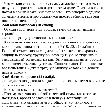
- Что можно сказать о детях , семье, атмосфере этого дома? (
игрушки играют так, как и дети в этом доме. Сначала в гости,
потом в войну и заканчивают балом.. Это говорит о дружбе,
согласии в доме, а про солдатиков просто забыли, ведь они
появились недавно. )
2-ой блок вопросов (18 слайд)
- Откуда вдруг появился тролль, за что он мстит нашему
герою?
- Как танцовщица относилась к солдатику?
- Какие испытания выпали на долю оловянного солдатика ,
как он выдерживает эти испытания? (19, 20, 21 слайды). (
Главный смысл жизни солдатика- быть готовым охранять,
защищать красоту, хрупкую и беззащитную. Между ним и
танцовщицей установилась как- бы невидимая нить. Тролль
хочет помешать этим чувствам. Солдатик достойно выдержал
все испытания. Даже в трудную минуту человек не должен
падать духом.).
3-ий блок вопросов (22 слайд).
- Найдите эпизод, когда солдатик вновь оказывается в комнате
того же мальчика.
- Как можно расценить это чудо?
- Почему мальчик из доброй и веселой семьи так жестоко
поступает, бросая солдатика в печку? (Возвращение
солдатика- это награда за его стойкость, но , видимо, в
каждом человеке есть «злой чертенок». Мальчик, возможно,