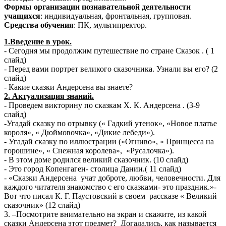
Формы организации познавательной деятельности
учащихся
: индивидуальная, фронтальная, групповая.
Средства обучения
: ПК, мультипректор.
1.Введение в урок.
- Сегодня мы продолжим путешествие по стране Сказок . ( 1
слайд)
- Перед вами портрет великого сказочника. Узнали вы его? (2
слайд)
- Какие сказки Андерсена вы знаете?
2. Актуализация знаний.
- Проведем викторину по сказкам Х. К. Андерсена . (3-9
слайд)
-Угадай сказку по отрывку (« Гадкий утенок», «Новое платье
короля», « Дюймовочка», «Дикие лебеди»).
- Угадай сказку по иллюстрации («Огниво», « Принцесса на
горошине», « Снежная королева», «Русалочка»).
- В этом доме родился великий сказочник. (10 слайд)
- Это город Копенгаген- столица Дании.( 11 слайд)
- «Сказки Андерсена учат доброте, любви, человечности. Для
каждого читателя знакомство с его сказками- это праздник.»-
Вот что писал К. Г. Паустовский в своем рассказе « Великий
сказочник» (12 слайд)
3. –Посмотрите внимательно на экран и скажите, из какой
сказки Андерсена этот предмет? Догадались, как называется