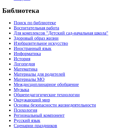
Библиотека
Поиск по библиотеке
Воспитательная работа
Для комплексов "Детский сад-начальная школа"
Здоровый образ жизни
Изобразительное искусство
Иностранный язык
Информатика
История
Логопедия
Математика
Материалы для родителей
Материалы МО
Междисциплинарное обобщение
Музыка
Общепедагогические технологии
Окружающий мир
Основы безопасности жизнедеятельности
Психология
Региональный компонент
Русский язык
Сценарии праздников