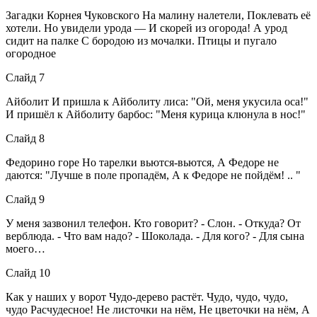
Загадки Корнея Чуковского На малину налетели, Поклевать её
хотели. Но увидели урода — И скорей из огорода! А урод
сидит на палке С бородою из мочалки. Птицы и пугало
огородное
Слайд 7
Айболит И пришла к Айболиту лиса: "Ой, меня укусила оса!"
И пришёл к Айболиту барбос: "Меня курица клюнула в нос!"
Слайд 8
Федорино горе Но тарелки вьются-вьются, А Федоре не
даются: "Лучше в поле пропадём, А к Федоре не пойдём! .. "
Слайд 9
У меня зазвонил телефон. Кто говорит? - Слон. - Откуда? От
верблюда. - Что вам надо? - Шоколада. - Для кого? - Для сына
моего…
Слайд 10
Как у наших у ворот Чудо-дерево растёт. Чудо, чудо, чудо,
чудо Расчудесное! Не листочки на нём, Не цветочки на нём, А