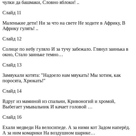
чулки да башмаки, Словно яблоки! ..
Слайд 11
Маленькие дети! Ни за что на свете Не ходите в Африку, В
Африку гулять! ..
Слайд 12
Солнце по небу гуляло И за тучу забежало. Глянул заинька в
окно, Стало заиньке темно…
Слайд 13
Замяукали котята: "Надоело нам мяукать! Мы хотим, как
поросята, Хрюкать!"
Слайд 14
Вдруг из маминой из спальни, Кривоногий и хромой,
Выбегает умывальник И качает головой …
Слайд 16
Ехали медведи На велосипеде. А за ними кот Задом наперёд.
А за ним комарики На воздушном шарике…