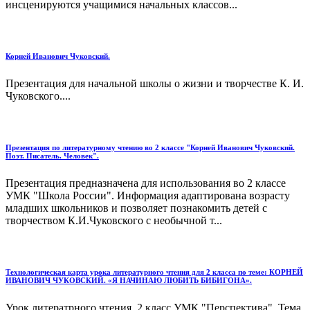
инсценируются учащимися начальных классов...
Корней Иванович Чуковский.
Презентация для начальной школы о жизни и творчестве К. И.
Чуковского....
Презентация по литературному чтению во 2 классе "Корней Иванович Чуковский.
Поэт. Писатель. Человек".
Презентация предназначена для использования во 2 классе
УМК "Школа России". Информация адаптирована возрасту
младших школьников и позволяет познакомить детей с
творчеством К.И.Чуковского с необычной т...
Технологическая карта урока литературного чтения для 2 класса по теме: КОРНЕЙ
ИВАНОВИЧ ЧУКОВСКИЙ. «Я НАЧИНАЮ ЛЮБИТЬ БИБИГОНА».
Урок литератрного чтения. 2 класс УМК "Перспектива". Тема