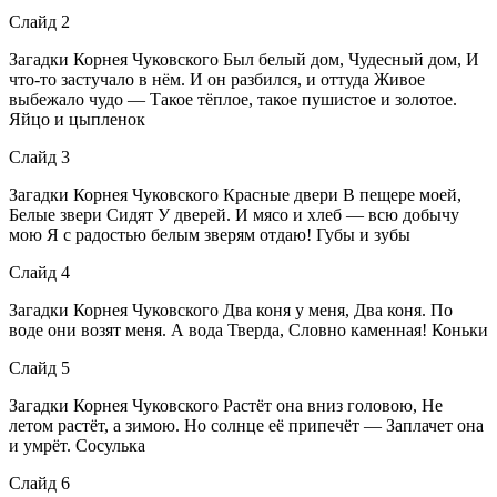
Слайд 2
Загадки Корнея Чуковского Был белый дом, Чудесный дом, И
что-то застучало в нём. И он разбился, и оттуда Живое
выбежало чудо — Такое тёплое, такое пушистое и золотое.
Яйцо и цыпленок
Слайд 3
Загадки Корнея Чуковского Красные двери В пещере моей,
Белые звери Сидят У дверей. И мясо и хлеб — всю добычу
мою Я с радостью белым зверям отдаю! Губы и зубы
Слайд 4
Загадки Корнея Чуковского Два коня у меня, Два коня. По
воде они возят меня. А вода Тверда, Словно каменная! Коньки
Слайд 5
Загадки Корнея Чуковского Растёт она вниз головою, Не
летом растёт, а зимою. Но солнце её припечёт — Заплачет она
и умрёт. Сосулька
Слайд 6