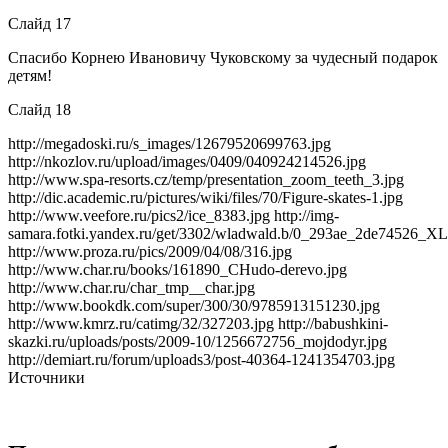
Слайд 17
Спасибо Корнею Ивановичу Чуковскому за чудесный подарок
детям!
Слайд 18
http://megadoski.ru/s_images/12679520699763.jpg
http://nkozlov.ru/upload/images/0409/040924214526.jpg
http://www.spa-resorts.cz/temp/presentation_zoom_teeth_3.jpg
http://dic.academic.ru/pictures/wiki/files/70/Figure-skates-1.jpg
http://www.veefore.ru/pics2/ice_8383.jpg http://img-
samara.fotki.yandex.ru/get/3302/wladwald.b/0_293ae_2de74526_XL
http://www.proza.ru/pics/2009/04/08/316.jpg
http://www.char.ru/books/161890_CHudo-derevo.jpg
http://www.char.ru/char_tmp__char.jpg
http://www.bookdk.com/super/300/30/9785913151230.jpg
http://www.kmrz.ru/catimg/32/327203.jpg http://babushkini-
skazki.ru/uploads/posts/2009-10/1256672756_mojdodyr.jpg
http://demiart.ru/forum/uploads3/post-40364-1241354703.jpg
Источники