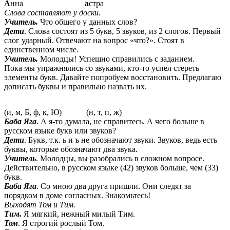
А
нна
а
стра
Слова составляют у доски.
Учитель.
Что общего у данных слов?
Дети
. Слова состоят из 5 букв, 5 звуков, из 2 слогов. Первый
слог ударный. Отвечают на вопрос «что?». Стоят в
единственном числе.
Учитель.
Молодцы! Успешно справились с заданием.
Пока мы упражнялись со звуками, кто-то успел стереть
элементы букв. Давайте попробуем восстановить. Предлагаю
дописать буквы и правильно назвать их.
(и, м, Б, ф, к, Ю) (н, т, п, ж)
Баба Яга
. А я-то думала, не справитесь. А чего больше в
русском языке букв или звуков?
Дети
. Букв, т.к. ь и ъ не обозначают звуки. Звуков, ведь есть
буквы, которые обозначают два звука.
Учитель
. Молодцы, вы разобрались в сложном вопросе.
Действительно, в русском языке (42) звуков больше, чем (33)
букв.
Баба Яга
. Со мною два друга пришли. Они следят за
порядком в доме согласных. Знакомьтесь!
Выходят Том и Тим.
Тим.
Я мягкий, нежный милый Тим.
Том
. Я строгий рослый Том.