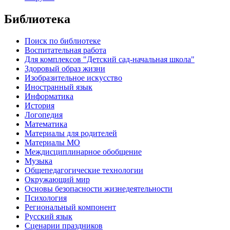
Библиотека
Поиск по библиотеке
Воспитательная работа
Для комплексов "Детский сад-начальная школа"
Здоровый образ жизни
Изобразительное искусство
Иностранный язык
Информатика
История
Логопедия
Математика
Материалы для родителей
Материалы МО
Междисциплинарное обобщение
Музыка
Общепедагогические технологии
Окружающий мир
Основы безопасности жизнедеятельности
Психология
Региональный компонент
Русский язык
Сценарии праздников