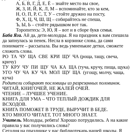
А, Б, В, Г, Д, Е, Ё – знайте место вы свое,
Ж, З, И, Й, К, Л, М – вспоминайте, кто за кем,
Н, О, П, Р, С, Т, У – стойте дружно на посту,
Ф, Х, Ц, Ч, Ш, Щ – собирайтесь не спеша,
Ъ, Ы, Ь – стойте рядышком вот так.
Торопитесь: Э, Ю, Я – вот и в сборе букв семья.
Баба Яга.
Ай да, дети-молодцы. Я на праздник к вам спешила
да запнулась за пенек. Несла в корзинке слова, да сами
понимаете – рассыпала. Вы ведь умненькие детки, сможете
сложить слова.
РО ТА ЧУ ЩА СВЕ КРИ ЩУ ЧА (роща, тащу, свеча,
кричу)
ТУ КРУ ЧУ ПИ ЩУ ЧА КА ЩА (туча, кручу, пища, щука)
УГО ЧУ ЧА КУ ЧА МОЛ ЩУ ЩА (угощу, молчу, чаща,
куча)
Родители собирают пословицы из разрезанных половинок.
ЧИТАЙ, КНИГОЧЕЙ, НЕ ЖАЛЕЙ ОЧЕЙ.
ЧТЕНИЕ – ЛУЧШЕЕ УЧЕНИЕ.
КНИГА ДЛЯ УМА – ЧТО ТЕПЛЫЙ ДОЖДИК ДЛЯ
ВСХОДОВ.
КНИГА ПОМОЖЕТ В ТРУДЕ, ВЫРУЧИТ В БЕДЕ.
КТО МНОГО ЧИТАЕТ, ТОТ МНОГО ЗНАЕТ.
Учитель.
Молодцы, ребята! Хорошо потрудились. А на какие
правила у вас получились слова?
Сегодня на празднике у нас библиотекарь нашей школы. Я