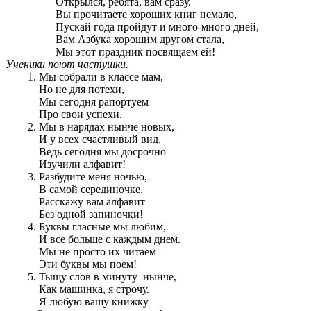
Открылся, ребята, вам сразу.
Вы прочитаете хороших книг немало,
Пускай года пройдут и много-много дней,
Вам Азбука хорошим другом стала,
Мы этот праздник посвящаем ей!
Ученики поют частушки.
Мы собрали в классе мам,
Но не для потехи,
Мы сегодня рапортуем
Про свои успехи.
Мы в нарядах нынче новых,
И у всех счастливый вид,
Ведь сегодня мы досрочно
Изучили алфавит!
Разбудите меня ночью,
В самой серединочке,
Расскажу вам алфавит
Без одной запиночки!
Буквы гласные мы любим,
И все больше с каждым днем.
Мы не просто их читаем –
Эти буквы мы поем!
Тыщу слов в минуту нынче,
Как машинка, я строчу.
Я любую вашу книжку