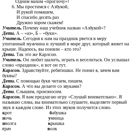
Одним махом «проглочу»!
Мы простимся с Азбукой,
И рукой помашем,
И спасибо десять раз
Дружно хором скажем!
Учитель.
Почему наш учебник назван «Азбукой»?
Дети.
А – «аз», Б – «буки».
Учитель.
Сегодня к нам на праздник рвется в меру
упитанный мужчина и лучший в мире друг, который живет на
крыше. Надеюсь, вы поняли – кто это?
Дети.
Так это же Карлсон.
Учитель.
Он любит шалить, играть и веселиться. Он услышал
слово «праздник», и вот он тут.
Карлсон.
Здравствуйте, ребятишки. Не понял я, зачем вам
буквы?
Дети.
С помощью букв читаем, пишем.
Карлсон.
А что вы делаете со звуками?
Дети
. Слышим, произносим.
Карлсон.
Я вам предлагаю игру «Слушай внимательно». Я
называю слова, вы внимательно слушаете, выделяете первый
звук в каждом слове. Из этих звуков получится слово.
к
рот
б
абушка
н
очь
у
мница
и
волга
к
рышка
г
рач
в
олк