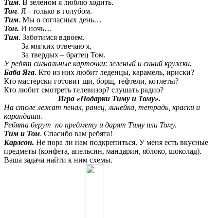
Тим
. В зеленом я люблю ходить.
Том
. Я - только в голубом.
Тим
. Мы о согласных день…
Том.
И ночь…
Тим
. Заботимся вдвоем.
За мягких отвечаю я,
За твердых – братец Том.
У ребят сигнальные карточки: зеленый и синий кружки.
Баба Яга
. Кто из них любит леденцы, карамель, ириски?
Кто мастерски готовит щи, борщ, тефтели, котлеты?
Кто любит смотреть телевизор? слушать радио?
Игра «Подарки Тиму и Тому».
На столе лежат пенал, ранец, линейка, тетрадь, краски и
карандаши.
Ребята берут по предмету и дарят Тиму или Тому.
Тим и Том
. Спасибо вам ребята!
Карлсон.
Не пора ли нам подкрепиться. У меня есть вкусные
предметы (конфета, апельсин, мандарин, яблоко, шоколад).
Ваша задача найти к ним схемы.