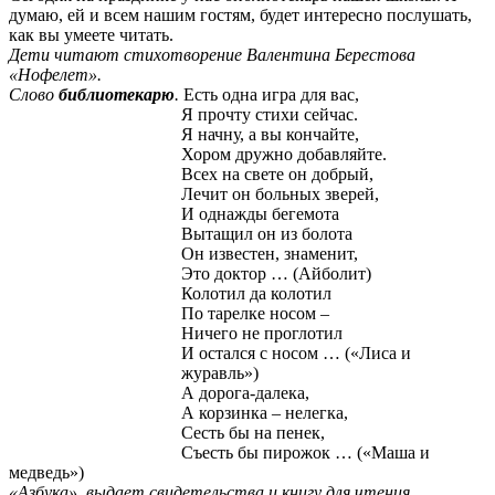
думаю, ей и всем нашим гостям, будет интересно послушать,
как вы умеете читать.
Дети читают стихотворение Валентина Берестова
«Нофелет».
Слово
библиотекарю
.
Есть одна игра для вас,
Я прочту стихи сейчас.
Я начну, а вы кончайте,
Хором дружно добавляйте.
Всех на свете он добрый,
Лечит он больных зверей,
И однажды бегемота
Вытащил он из болота
Он известен, знаменит,
Это доктор … (Айболит)
Колотил да колотил
По тарелке носом –
Ничего не проглотил
И остался с носом … («Лиса и
журавль»)
А дорога-далека,
А корзинка – нелегка,
Сесть бы на пенек,
Съесть бы пирожок … («Маша и
медведь»)
«Азбука» выдает свидетельства и книгу для чтения.