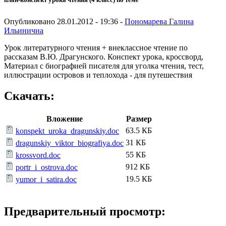
Опубликовано 28.01.2012 - 19:36 -
Пономарева Галина
Ильинична
Урок литературного чтения + внеклассное чтение по
рассказам В.Ю. Драгунского. Конспект урока, кроссворд,
Материал с биографией писателя для уголка чтения, тест,
иллюстрации островов и теплохода - для путешествия
Скачать:
Вложение
Размер
63.5 КБ
konspekt_uroka_dragunskiy.doc
31 КБ
dragunskiy_viktor_biografiya.doc
55 КБ
krossvord.doc
912 КБ
portr_i_ostrova.doc
19.5 КБ
yumor_i_satira.doc
Предварительный просмотр: