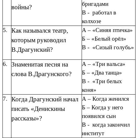
бригадами
войны?
В - работал в
колхозе
5.
Как назывался театр,
А – «Синяя птичка»
Б – «Белый орёл»
которым руководил
В - «Сизый голубь»
В.Драгунский?
6.
Знаменитая песня на
А – «Три вальса»
Б – «Два танца»
слова В.Драгунского?
В - «Три белых
коня»
7.
Когда Драгунский начал
А – Когда женился
Б – Когда у него
писать «Денискины
появился сын
рассказы»?
В - когда закончил
институт