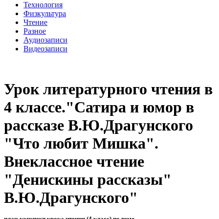
Технология
Физкультура
Чтение
Разное
Аудиозаписи
Видеозаписи
Урок литературного чтения в
4 классе."Сатира и юмор в
рассказе В.Ю.Драгунского
"Что любит Мишка".
Внеклассное чтение
"Денискины рассказы"
В.Ю.Драгунского"
план-конспект урока чтения (4 класс) по теме