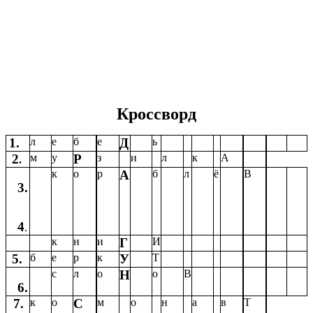
Кроссворд
1.
л
е
б
е
Д
ь
2
м
у
Р
з
и
л
к
А
.
к
о
р
А
б
л
ё
В
3.
4
.
к
н
и
Г
И
5.
б
е
р
к
У
Т
с
л
о
Н
о
В
6.
7.
к
о
С
м
о
н
а
в
Т