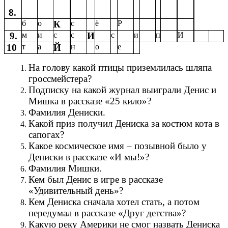
8.
б
о
К
с
ё
Р
9.
м
и
с
с
И
с
и
п
И
10
т
а
Й
н
о
е
На голову какой птицы приземлилась шляпа
гроссмейстера?
Подписку на какой журнал выиграли Денис и
Мишка в рассказе «25 кило»?
Фамилия Дениски.
Какой приз получил Дениска за костюм кота в
сапогах?
Какое космическое имя – позывной было у
Дениски в рассказе «И мы!»?
Фамилия Мишки.
Кем был Денис в игре в рассказе
«Удивительный день»?
Кем Дениска сначала хотел стать, а потом
передумал в рассказе «Друг детства»?
Какую реку Америки не смог назвать Дениска