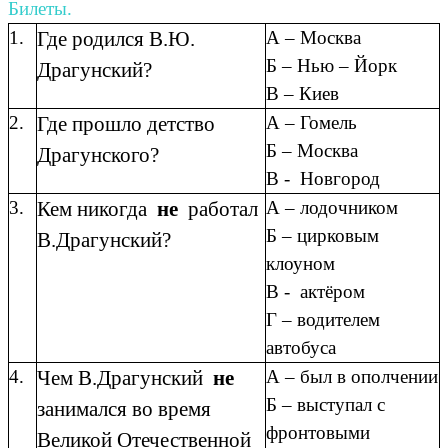
Билеты.
1.
Где родился В.Ю.
А – Москва
Б – Нью – Йорк
Драгунский?
В – Киев
2.
Где прошло детство
А – Гомель
Б – Москва
Драгунского?
В - Новгород
3.
Кем никогда
не
работал
А – лодочником
Б – цирковым
В.Драгунский?
клоуном
В - актёром
Г – водителем
автобуса
4.
Чем В.Драгунский
не
А – был в ополчении
Б – выступал с
занимался во время
фронтовыми
Великой Отечественной