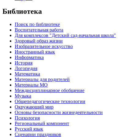
Библиотека
Поиск по библиотеке
Воспитательная работа
Для комплексов "Детский сад-начальная школа"
Здоровый образ жизни
Изобразительное искусство
Иностранный язык
Информатика
История
Логопедия
Математика
Материалы для родителей
Материалы МО
Междисциплинарное обобщение
Музыка
Общепедагогические технологии
Окружающий мир
Основы безопасности жизнедеятельности
Психология
Региональный компонент
Русский язык
Сценарии праздников