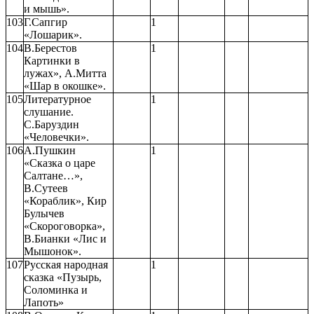
и мышь».
103
Г.Сапгир
1
«Лошарик».
104
В.Берестов
1
Картинки в
лужах», А.Митта
«Шар в окошке».
105
Литературное
1
слушание.
С.Баруздин
«Человечки».
106
А.Пушкин
1
«Сказка о царе
Салтане…»,
В.Сутеев
«Кораблик», Кир
Булычев
«Скороговорка»,
В.Бианки «Лис и
Мышонок».
107
Русская народная
1
сказка «Пузырь,
Соломинка и
Лапоть»