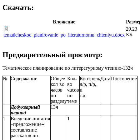
Скачать:
Вложение
Разме
29.23
КБ
tematicheskoe_planirovanie_po_literaturnomu_chteniyu.docx
Предварительный просмотр:
Тематическое планирование по литературному чтению-132ч
№
Содержание
Общее
Кол-
Контроль
Дата
Повторение
кол-во
во
л/р, п/р,
часов
часов
и
по
по
т.д.
разделу
теме
Добукварный
13ч
период
1
Введение понятия
1
«предложение»
составление
рассказов по