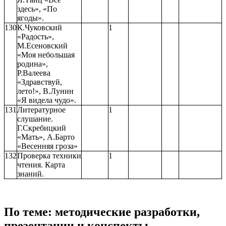
здесь», «По
ягоды».
130
К.Чуковский
1
«Радость»,
М.Есеновский
«Моя небольшая
родина»,
Р.Валеева
«Здравствуй,
лето!», В.Лунин
«Я видела чудо».
131
Литературное
1
слушание.
Г.Скребицкий
«Мать», А.Барто
«Весенняя гроза»
132
Проверка техники
1
чтения. Карта
знаний.
По теме: методические разработки,
презентации и конспекты