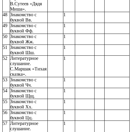
В.Сутеев «Дядя
Миша».
48
Знакомство с
1
буквой Вв.
49
Знакомство с
1
буквой Фф.
50
Знакомство с
1
буквой Жж.
51
Знакомство с
1
буквой Шш.
52
Литературное
1
слушание.
С.Маршак «Тихая
сказка».
53
Знакомство с
1
буквой Чч.
54
Знакомство с
1
буквой Щщ.
55
Знакомство с
1
буквой Хх.
56
Знакомство с
1
буквой Цц.
57
Литературное
1
слушание.