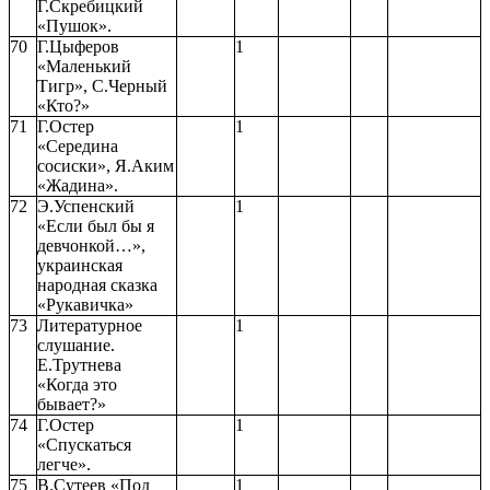
Г.Скребицкий
«Пушок».
70
Г.Цыферов
1
«Маленький
Тигр», С.Черный
«Кто?»
71
Г.Остер
1
«Середина
сосиски», Я.Аким
«Жадина».
72
Э.Успенский
1
«Если был бы я
девчонкой…»,
украинская
народная сказка
«Рукавичка»
73
Литературное
1
слушание.
Е.Трутнева
«Когда это
бывает?»
74
Г.Остер
1
«Спускаться
легче».
75
В.Сутеев «Под
1