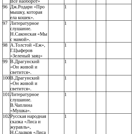
Все наоборот»
96
Дж.Родари «Про
1
мышку, которая
ела кошек».
97
Литературное
1
слушание.
Н.Саконская «Мы
с мамой».
98
А.Толстой «Еж»,
1
Г.Цыферов
«Зеленый заяц»
99
В.Драгунский
1
«Он живой и
светится».
100
В.Драгунский
1
«Он живой и
светится».
101
Литературное
1
слушание.
В.Чаплина
«Мушка».
102
Русская народная
1
сказка «Лиса и
журавль»,
Н.Сладков «Лиса