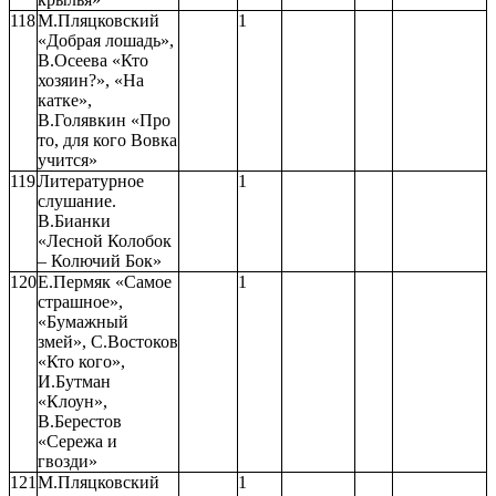
118
М.Пляцковский
1
«Добрая лошадь»,
В.Осеева «Кто
хозяин?», «На
катке»,
В.Голявкин «Про
то, для кого Вовка
учится»
119
Литературное
1
слушание.
В.Бианки
«Лесной Колобок
– Колючий Бок»
120
Е.Пермяк «Самое
1
страшное»,
«Бумажный
змей», С.Востоков
«Кто кого»,
И.Бутман
«Клоун»,
В.Берестов
«Сережа и
гвозди»
121
М.Пляцковский
1