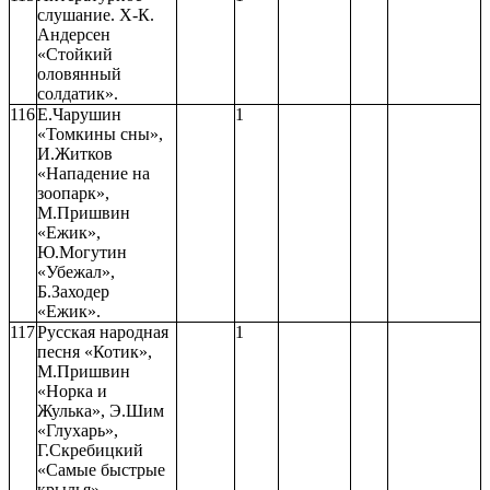
слушание. Х-К.
Андерсен
«Стойкий
оловянный
солдатик».
116
Е.Чарушин
1
«Томкины сны»,
И.Житков
«Нападение на
зоопарк»,
М.Пришвин
«Ежик»,
Ю.Могутин
«Убежал»,
Б.Заходер
«Ежик».
117
Русская народная
1
песня «Котик»,
М.Пришвин
«Норка и
Жулька», Э.Шим
«Глухарь»,
Г.Скребицкий
«Самые быстрые
крылья»