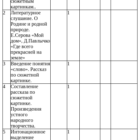
сюжетным
картинкам..
2
Литературное
1
слушание. О
Родине и родной
природе.
Е.Серова «Мой
дом», Д.Павлычко
«Где всего
прекрасней на
земле»
3
Введение понятия
1
«слово». Рассказ
по сюжетной
картинке.
4
Составление
1
рассказа по
сюжетной
картинке.
Произведения
устного
народного
творчества.
5
Интонационное
1
выделение