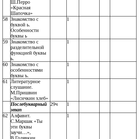
Ш.Перро
«Красная
Шапочка»
58
Знакомство с
1
буквой ь.
Особенности
буквы ь
59
Знакомство с
1
разделительной
функцией буквы
ь.
60
Знакомство с
1
особенностями
буквы ъ.
61
Литературное
1
слушание.
М.Пришвин
«Лисичкин хлеб»
Послебукварный
29ч
1
этап
62
Алфавит.
1
С.Маршак «Ты
эти буквы
заучи…»,
В.Голявкин