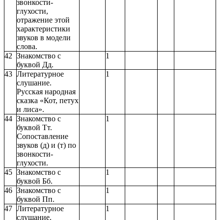
звонкости-
глухости,
отражение этой
характеристики
звуков в модели
слова.
42
Знакомство с
1
буквой Дд.
43
Литературное
1
слушание.
Русская народная
сказка «Кот, петух
и лиса».
44
Знакомство с
1
буквой Тт.
Сопоставление
звуков (д) и (т) по
звонкости-
глухости.
45
Знакомство с
1
буквой Бб.
46
Знакомство с
1
буквой Пп.
47
Литературное
1
слушание.