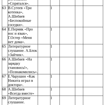
«Спрятался».
63
В.Сутеев «Три
1
котенка»,
А.Шибаев
«Беспокойные
соседки».
64
Е.Пермяк «Про
1
нос и язык»,
Г.Остер «Меня
нет дома».
65
Литературное
1
слушание. А.Блок
«Зайчик».
66
А.Шибаев «На
1
зарядку
становись!»,
«Познакомились».
67
Е.Чарушин «Как
1
Никита играл в
доктора».
68
А.Шибаев
1
«Всегда вместе»
69
Литературное
1
слушание.