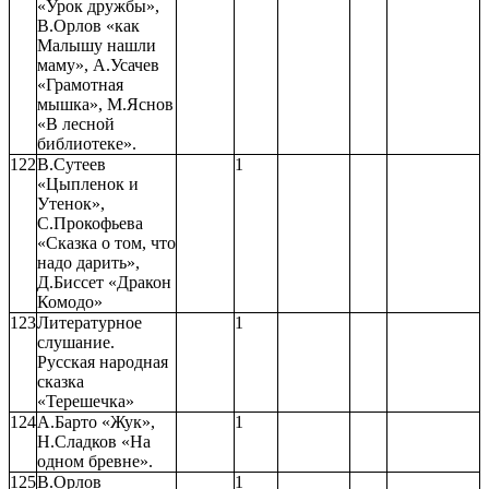
«Урок дружбы»,
В.Орлов «как
Малышу нашли
маму», А.Усачев
«Грамотная
мышка», М.Яснов
«В лесной
библиотеке».
122
В.Сутеев
1
«Цыпленок и
Утенок»,
С.Прокофьева
«Сказка о том, что
надо дарить»,
Д.Биссет «Дракон
Комодо»
123
Литературное
1
слушание.
Русская народная
сказка
«Терешечка»
124
А.Барто «Жук»,
1
Н.Сладков «На
одном бревне».
125
В.Орлов
1