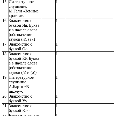
15
Литературное
1
слушание.
М.Гали «Земные
краски».
16
Знакомство с
1
буквой Яя. Буква
я в начале слова
(обозначение
звуков (й), (а).)
17
Знакомство с
1
буквой Оо.
18
Знакомство с
1
буквой Ёё. Буква
ё в начале слова
(обозначение
звуков (й) и (о)).
19
Литературное
1
слушание.
А.Барто «В
школу».
20
Знакомство с
1
буквой Уу.
21
Знакомство с
1
буквой Юю.
22
Буква ю в начале
1