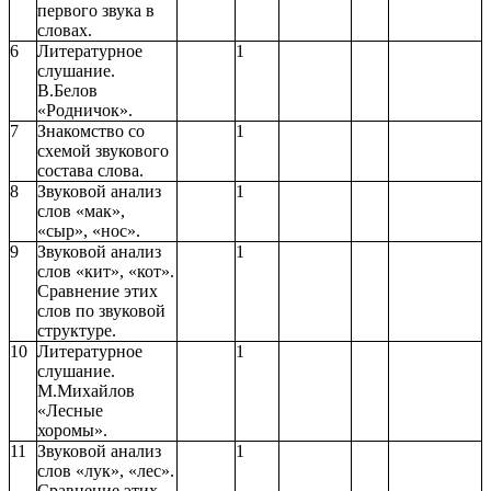
первого звука в
словах.
6
Литературное
1
слушание.
В.Белов
«Родничок».
7
Знакомство со
1
схемой звукового
состава слова.
8
Звуковой анализ
1
слов «мак»,
«сыр», «нос».
9
Звуковой анализ
1
слов «кит», «кот».
Сравнение этих
слов по звуковой
структуре.
10
Литературное
1
слушание.
М.Михайлов
«Лесные
хоромы».
11
Звуковой анализ
1
слов «лук», «лес».
Сравнение этих