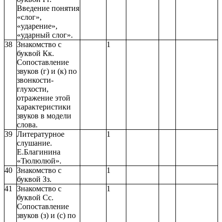
Введение понятия
«слог»,
«ударение»,
«ударный слог».
38
Знакомство с
1
буквой Кк.
Сопоставление
звуков (г) и (к) по
звонкости-
глухости,
отражение этой
характеристики
звуков в модели
слова.
39
Литературное
1
слушание.
Е.Благинина
«Тюлюлюй».
40
Знакомство с
1
буквой Зз.
41
Знакомство с
1
буквой Сс.
Сопоставление
звуков (з) и (с) по