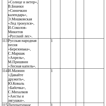
«Солнце и ветер»,
В.Бианки
«Синичкин
календарь»,
Э.Мошковская
«Лед тронулся»,
И.Соколов-
Микитов
«Русский лес».
113
Русская народная
1
песня
«Березонька»,
С.Маршак
«Апрель»,
М.Пришвин
«Лесная капель».
114
И.Мазнин
1
«Давайте
дружить»,
Ю.Коваль
«Бабочка»,
С.Михалков
«Аисты и
лягушки».
115
Литературное
1