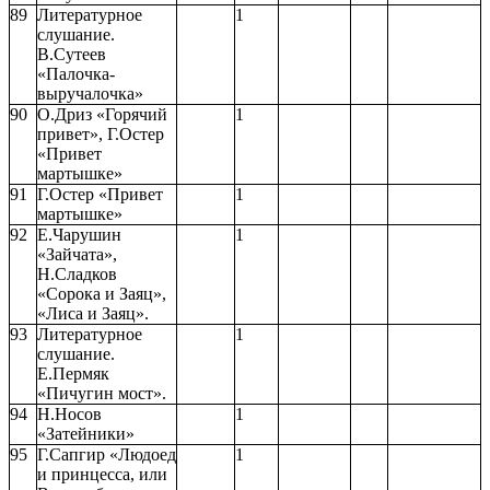
89
Литературное
1
слушание.
В.Сутеев
«Палочка-
выручалочка»
90
О.Дриз «Горячий
1
привет», Г.Остер
«Привет
мартышке»
91
Г.Остер «Привет
1
мартышке»
92
Е.Чарушин
1
«Зайчата»,
Н.Сладков
«Сорока и Заяц»,
«Лиса и Заяц».
93
Литературное
1
слушание.
Е.Пермяк
«Пичугин мост».
94
Н.Носов
1
«Затейники»
95
Г.Сапгир «Людоед
1
и принцесса, или