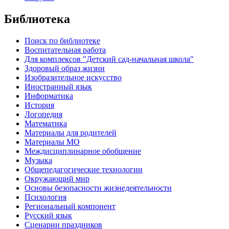
Библиотека
Поиск по библиотеке
Воспитательная работа
Для комплексов "Детский сад-начальная школа"
Здоровый образ жизни
Изобразительное искусство
Иностранный язык
Информатика
История
Логопедия
Математика
Материалы для родителей
Материалы МО
Междисциплинарное обобщение
Музыка
Общепедагогические технологии
Окружающий мир
Основы безопасности жизнедеятельности
Психология
Региональный компонент
Русский язык
Сценарии праздников