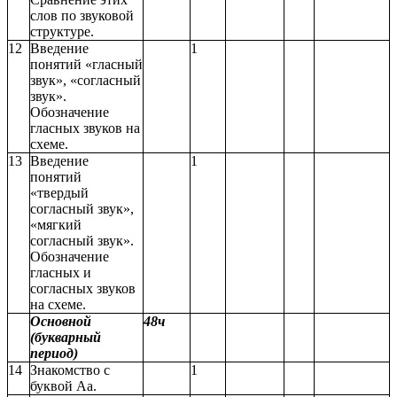
слов по звуковой
структуре.
12
Введение
1
понятий «гласный
звук», «согласный
звук».
Обозначение
гласных звуков на
схеме.
13
Введение
1
понятий
«твердый
согласный звук»,
«мягкий
согласный звук».
Обозначение
гласных и
согласных звуков
на схеме.
Основной
48ч
(букварный
период)
14
Знакомство с
1
буквой Аа.