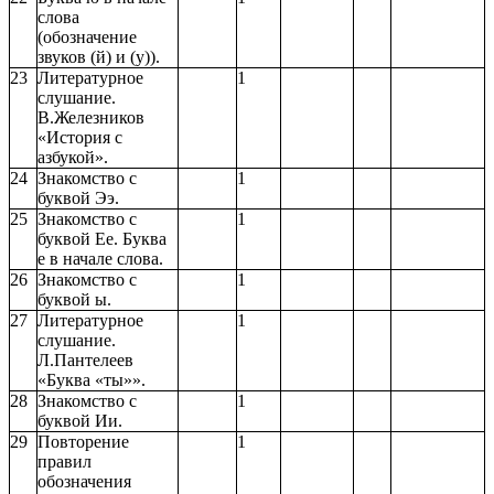
слова
(обозначение
звуков (й) и (у)).
23
Литературное
1
слушание.
В.Железников
«История с
азбукой».
24
Знакомство с
1
буквой Ээ.
25
Знакомство с
1
буквой Ее. Буква
е в начале слова.
26
Знакомство с
1
буквой ы.
27
Литературное
1
слушание.
Л.Пантелеев
«Буква «ты»».
28
Знакомство с
1
буквой Ии.
29
Повторение
1
правил
обозначения