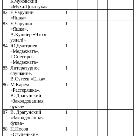
К.Чуковский
«Муха-Цокотуха»
82
Е.Чарушин
1
«Яшка»
83
Е.Чарушин
1
«Яшка»,
А.Кушнер «Что я
узнал!»
84
Ю.Дмитриев
1
«Медвежата»,
Г.Снегирев
«Медвежата»
85
Литературное
1
слушание.
В.Сутеев «Елка».
86
М.Карем
1
«Растеряшка»,
В. Драгунский
«Заколдованная
буква»
87
В. Драгунский
1
«Заколдованная
буква»
88
Н.Носов
1
«Ступеньки»