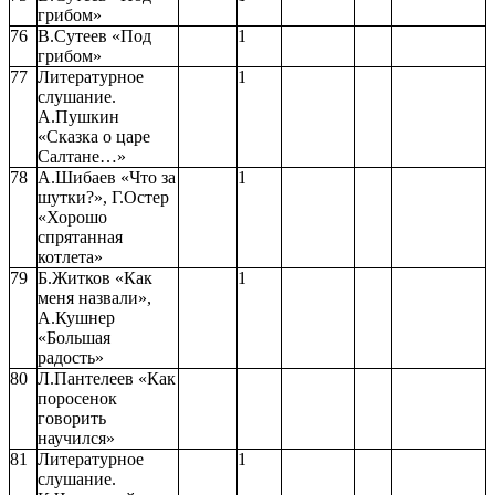
грибом»
76
В.Сутеев «Под
1
грибом»
77
Литературное
1
слушание.
А.Пушкин
«Сказка о царе
Салтане…»
78
А.Шибаев «Что за
1
шутки?», Г.Остер
«Хорошо
спрятанная
котлета»
79
Б.Житков «Как
1
меня назвали»,
А.Кушнер
«Большая
радость»
80
Л.Пантелеев «Как
поросенок
говорить
научился»
81
Литературное
1
слушание.