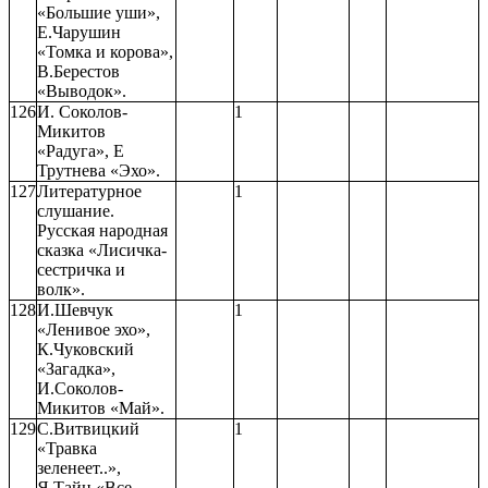
«Большие уши»,
Е.Чарушин
«Томка и корова»,
В.Берестов
«Выводок».
126
И. Соколов-
1
Микитов
«Радуга», Е
Трутнева «Эхо».
127
Литературное
1
слушание.
Русская народная
сказка «Лисичка-
сестричка и
волк».
128
И.Шевчук
1
«Ленивое эхо»,
К.Чуковский
«Загадка»,
И.Соколов-
Микитов «Май».
129
С.Витвицкий
1
«Травка
зеленеет..»,
Я.Тайц «Все