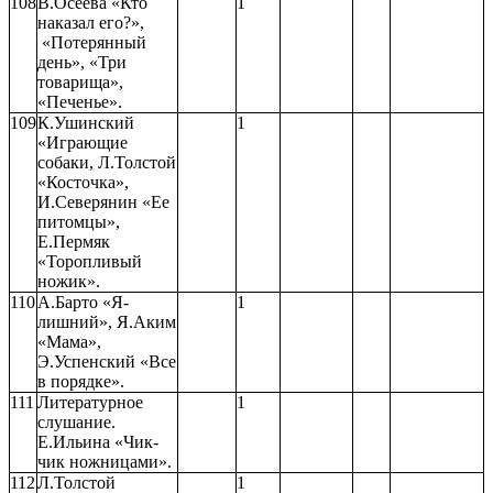
108
В.Осеева «Кто
1
наказал его?»,
«Потерянный
день», «Три
товарища»,
«Печенье».
109
К.Ушинский
1
«Играющие
собаки, Л.Толстой
«Косточка»,
И.Северянин «Ее
питомцы»,
Е.Пермяк
«Торопливый
ножик».
110
А.Барто «Я-
1
лишний», Я.Аким
«Мама»,
Э.Успенский «Все
в порядке».
111
Литературное
1
слушание.
Е.Ильина «Чик-
чик ножницами».
112
Л.Толстой
1