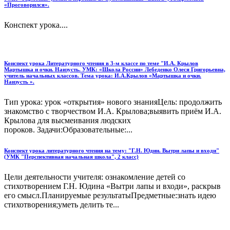
«Проговорился».
Конспект урока....
Конспект урока Литературного чтения в 3-м классе по теме "И.А. Крылов
Мартышка и очки. Наизусть. УМК: «Школа России» Лебеденко Олеся Григорьевна,
учитель начальных классов. Тема урока: И.А.Крылов «Мартышка и очки.
Наизусть ».
Тип урока: урок «открытия» нового знанияЦель: продолжить
знакомство с творчеством И.А. Крылова;выявить приём И.А.
Крылова для высмеивания людских
пороков. Задачи:Образовательные:...
Конспект урока литературного чтения на тему: "Г.Н. Юдин. Вытри лапы и входи"
(УМК "Перспективная начальная школа", 2 класс)
Цели деятельности учителя: ознакомление детей со
стихотворением Г.Н. Юдина «Вытри лапы и входи», раскрыв
его смысл.Планируемые результатыПредметные:знать идею
стихотворения;уметь делить те...