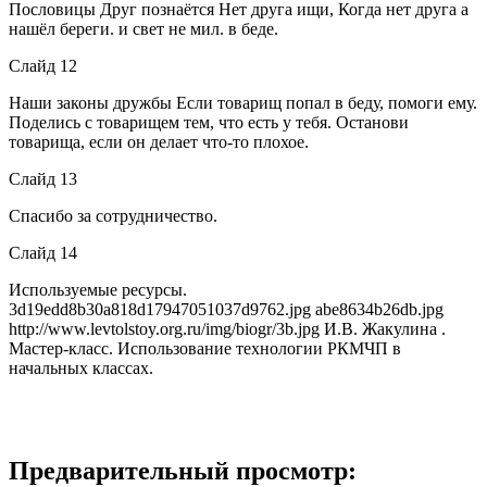
Пословицы Друг познаётся Нет друга ищи, Когда нет друга а
нашёл береги. и свет не мил. в беде.
Слайд 12
Наши законы дружбы Если товарищ попал в беду, помоги ему.
Поделись с товарищем тем, что есть у тебя. Останови
товарища, если он делает что-то плохое.
Слайд 13
Спасибо за сотрудничество.
Слайд 14
Используемые ресурсы.
3d19edd8b30a818d17947051037d9762.jpg abe8634b26db.jpg
http://www.levtolstoy.org.ru/img/biogr/3b.jpg И.В. Жакулина .
Мастер-класс. Использование технологии РКМЧП в
начальных классах.
Предварительный просмотр: