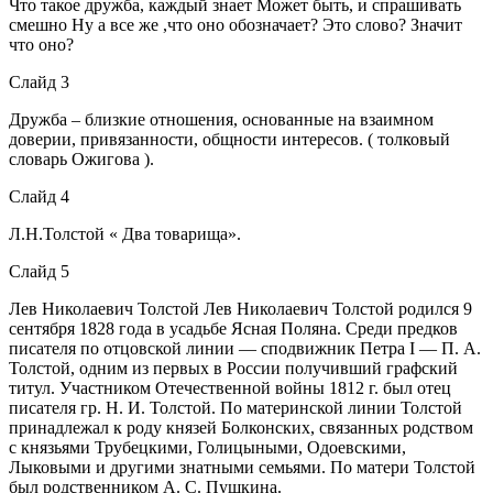
Что такое дружба, каждый знает Может быть, и спрашивать
смешно Ну а все же ,что оно обозначает? Это слово? Значит
что оно?
Слайд 3
Дружба – близкие отношения, основанные на взаимном
доверии, привязанности, общности интересов. ( толковый
словарь Ожигова ).
Слайд 4
Л.Н.Толстой « Два товарища».
Слайд 5
Лев Николаевич Толстой Лев Николаевич Толстой родился 9
сентября 1828 года в усадьбе Ясная Поляна. Среди предков
писателя по отцовской линии — сподвижник Петра I — П. А.
Толстой, одним из первых в России получивший графский
титул. Участником Отечественной войны 1812 г. был отец
писателя гр. Н. И. Толстой. По материнской линии Толстой
принадлежал к роду князей Болконских, связанных родством
с князьями Трубецкими, Голицыными, Одоевскими,
Лыковыми и другими знатными семьями. По матери Толстой
был родственником А. С. Пушкина.