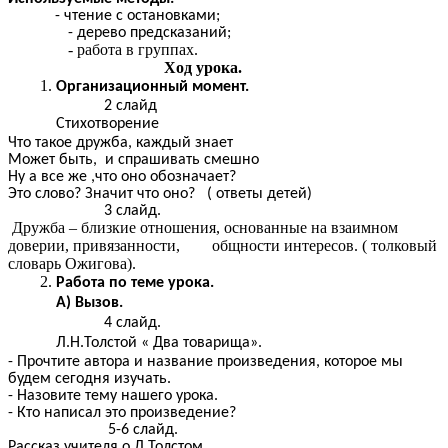
- чтение с остановками;
- дерево предсказаний;
- работа в группах.
Ход урока.
Организационный момент.
2 слайд
Стихотворение
Что такое дружба, каждый знает
Может быть, и спрашивать смешно
Ну а все же ,что оно обозначает?
Это слово? Значит что оно? ( ответы детей)
3 слайд.
Дружба – близкие отношения, основанные на взаимном
доверии, привязанности, общности интересов. ( толковый
словарь Ожигова).
Работа по теме урока.
А) Вызов.
4 слайд.
Л.Н.Толстой « Два товарища».
- Прочтите автора и название произведения, которое мы
будем сегодня изучать.
- Назовите тему нашего урока.
- Кто написал это произведение?
5-6 слайд.
Рассказ учителя о Л.Толстом.