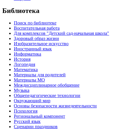
Библиотека
Поиск по библиотеке
Воспитательная работа
Для комплексов "Детский сад-начальная школа"
Здоровый образ жизни
Изобразительное искусство
Иностранный язык
Информатика
История
Логопедия
Математика
Материалы для родителей
Материалы МО
Междисциплинарное обобщение
Музыка
Общепедагогические технологии
Окружающий мир
Основы безопасности жизнедеятельности
Психология
Региональный компонент
Русский язык
Сценарии праздников