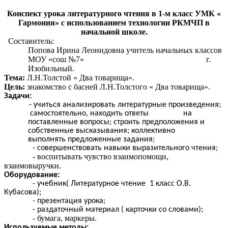
Конспект урока литературного чтения в 1-м класс УМК «
Гармония» с использованием технологии РКМЧП в
начальной школе.
Составитель:
Попова Ирина Леонидовна учитель начальных классов
МОУ «сош №7» г.
Изобильный.
Тема:
Л.Н.Толстой « Два товарища».
Цель:
знакомство с басней Л.Н.Толстого « Два товарища».
Задачи:
- учиться анализировать литературные произведения;
самостоятельно, находить ответы на
поставленные вопросы; строить предположения и
собственные высказывания; коллективно
выполнять предложенные задания;
- совершенствовать навыки выразительного чтения;
- воспитывать чувство взаимопомощи,
взаимовыручки.
Оборудование:
- учебник( Литературное чтение 1 класс О.В.
Кубасова);
- презентация урока;
- раздаточный материал ( карточки со словами);
- бумага, маркеры.
Используемые методы: