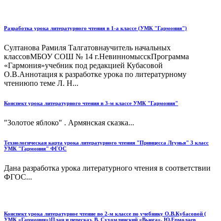
Разработка урока литературного чтения в 1-а классе (УМК "Гармония")
Султанова Рамиля Талгатовнаучитель начальных
классовМБОУ СОШ № 14 г.НевинномысскПрограмма
«Гармония»учебник под редакцией Кубасовой
О.В.Аннотация к разработке урока по литературному
чтениюпо теме Л. Н...
Конспект урока литературного чтения в 3-м классе УМК "Гармония"
"Золотое яблоко" . Армянская сказка...
Технологическая карта урока литературного чтения "Принцесса Лгунья" 3 класс
УМК "Гармония" ФГОС
Дана разработка урока литературного чтения в соответствии
ФГОС...
Конспект урока литературное чтение во 2-м классе по учебнику О.В.Кубасовой (
УМК «Гармония»)План и пересказ. В. Сухомлинский «Вьюга», Ю.Ермолаев