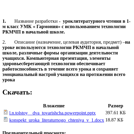
1.
Название разработки
- урок
литературного чтения в 1-
м класс УМК « Гармония» с использованием технологии
РКМЧП в начальной школе.
2. Описание (назначение, целевая аудитория, предмет) –
на
уроке используются
технологии РКМЧП в начальной
школе, различные формы организации деятельности
учащихся. Компьютерная презентация, элементы
здоровьесберегающей технологии обеспечивает
работоспособность в течение всего урока и сохраняет
эмоцианальный настрой учащихся на протяжении всего
урока
Скачать:
Вложение
Размер
397.61 КБ
l.n.tolstoy__dva_tovarishcha.powerpoint.pptx
18.87 КБ
konspekt_uroka_literaturnogo_chteniya_v_1.docx
Предварительный просмотр: