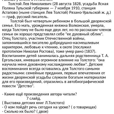
Толстой Лев Николаевич (28 августа 1828, усадьба Ясная
Поляна Тульской губернии — 7 ноября 1910, станция
Астапово (ныне станция Лев Толстой) Рязано-Уральской ж. д.)
— граф, русский писатель.
Толстой был четвертым ребенком в большой дворянской
семье. Его мать, урожденная княжна Волконская, умерла,
когда Толстому не было еще двух лет, но по рассказам членов
семьи он хорошо представлял себе "ее духовный облик".
Отец Толстого, участник Отечественной войны,
запомнившийся писателю добродушно-насмешливым
характером, любовью к чтению, к охоте (послужил
прототипом Николая Ростова), тоже умер рано (1837).
Воспитанием детей занималась дальняя родственница Т. А.
Ергольская, имевшая огромное влияние на Толстого: "она
научила меня духовному наслаждению любви". Детские
воспоминания всегда оставались для Толстого самыми
радостными: семейные предания, первые впечатления от
жизни дворянской усадьбы служили богатым материалом
для его произведений, отразились в автобиографической
повести "Детство".
- Какие ещё произведения автора читали?
7 слайд.
( Выставка детских книг Л.Толстого)
- О ком пойдёт речь сегодня на уроке? ( о товарищах)
- Сколько их было? ( двое)