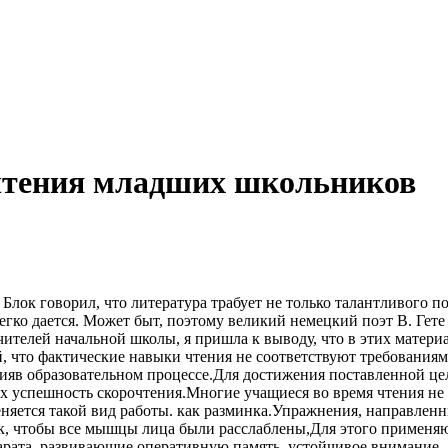
чтения младших школьников
 Блок говорил, что литература трабует не только талантливого п
легко дается. Может быт, поэтому великий немецкий поэт В. Гете
чителей начальной школы, я пришла к выводу, что в этих мате
ой, что фактические навыки чтения не соответствуют требовани
яв образовательном процессе.Для достижения поставленной цел
х успешность скорочтения.Многие учащиеся во время чтения не 
еняется такой вид работы. как разминка.Упражнения, направлен
к, чтобы все мышцы лица были расслаблены,Для этого применяют
арата, развивающие оперативную память, устойчивое внимание.