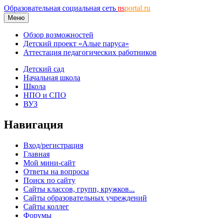
Образовательная социальная сеть
ns
portal.ru
Меню
Обзор возможностей
Детский проект «Алые паруса»
Аттестация педагогических работников
Детский сад
Начальная школа
Школа
НПО и СПО
ВУЗ
Навигация
Вход/регистрация
Главная
Мой мини-сайт
Ответы на вопросы
Поиск по сайту
Сайты классов, групп, кружков...
Сайты образовательных учреждений
Сайты коллег
Форумы