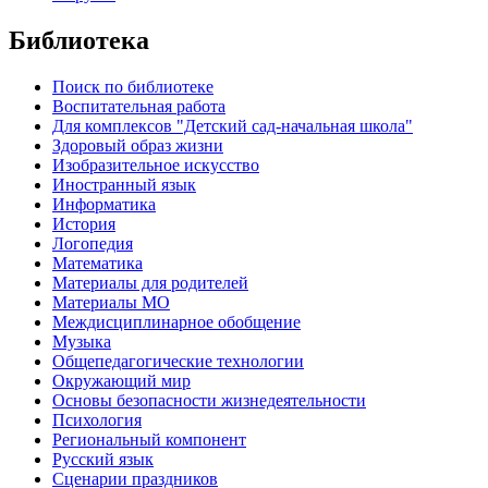
Библиотека
Поиск по библиотеке
Воспитательная работа
Для комплексов "Детский сад-начальная школа"
Здоровый образ жизни
Изобразительное искусство
Иностранный язык
Информатика
История
Логопедия
Математика
Материалы для родителей
Материалы МО
Междисциплинарное обобщение
Музыка
Общепедагогические технологии
Окружающий мир
Основы безопасности жизнедеятельности
Психология
Региональный компонент
Русский язык
Сценарии праздников