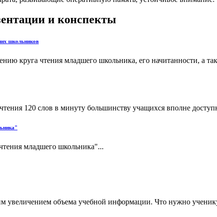
езентации и конспекты
дших школьников
ению круга чтения младшего школьника, его начитанности, а та
чтения 120 слов в минуту большинству учащихся вполне доступна
льника"
чтения младшего школьника"...
ким увеличением объема учебной информации. Что нужно ученик