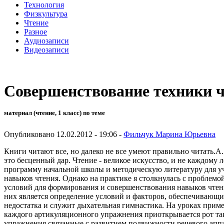
Технология
Физкультура
Чтение
Разное
Аудиозаписи
Видеозаписи
Совершенствование техники 
материал (чтение, 1 класс) по теме
Опубликовано 12.02.2012 - 19:06 -
Фильчук Марина Юрьевна
Книги читают все, но далеко не все умеют правильно читать.А.
это бесценный дар. Чтение - великое искусство, и не каждому 
программу начальной школы и методическую литературу для у
навыков чтения. Однако на практике я столкнулась с проблем
условий для формирования и совершенствования навыков чтени
них является определение условий и факторов, обеспечивающи
недостатка и служит дыхательная гимнастика. На уроках прим
каждого артикуляционного упражнения приоткрывается рот та
упражнения связанные с развитием подвижности речевого апп