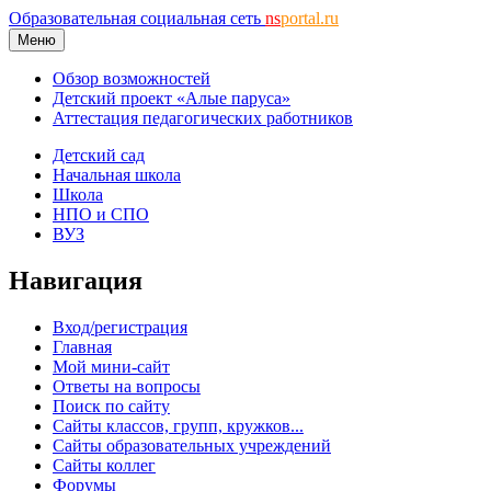
Образовательная социальная сеть
ns
portal.ru
Меню
Обзор возможностей
Детский проект «Алые паруса»
Аттестация педагогических работников
Детский сад
Начальная школа
Школа
НПО и СПО
ВУЗ
Навигация
Вход/регистрация
Главная
Мой мини-сайт
Ответы на вопросы
Поиск по сайту
Сайты классов, групп, кружков...
Сайты образовательных учреждений
Сайты коллег
Форумы