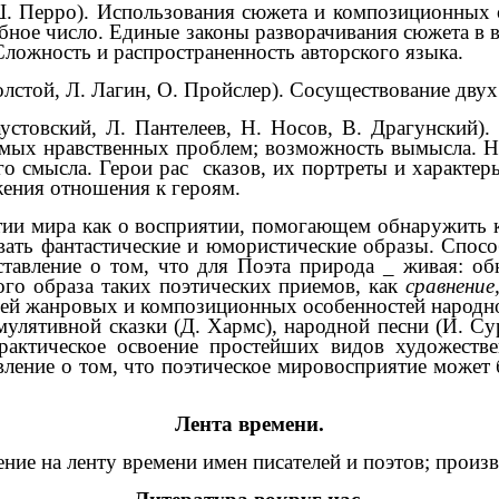
. Перро). Использования сюжета и композиционных 
ое число. Единые законы разворачивания сюжета в в
Сложность и распространенность авторского языка.
олстой, Л. Лагин, О. Пройслер). Сосуществование двух
аустовский, Л. Пантелеев, Н. Носов, В. Драгунский
емых нравственных проблем; возможность вымысла. Н
го смысла. Герои рас сказов, их портреты и характер
жения отношения к героям.
тии мира как о восприятии, помогающем обнаружить
вать фантастические и юмористические образы. Спос
авление о том, что для Поэта природа _ живая: о
ого образа таких поэтических приемов, как
сравнение
ией жанровых и композиционных особенностей народной
лятивной сказки (Д. Хармс), народной песни (И. Су
рактическое освоение простейших видов художестве
вление о том, что поэтическое мировосприятие может 
Лента времени.
ие на ленту времени имен писателей и поэтов; произв