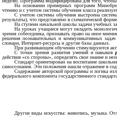
неделю. Программа модифицирована для того, чтобы 
На основании примерных программ Минобрна
чтению и с учетом системы обучения класса реализуе
С учетом системы обучения выстроена система
результаты), что представлено в схематической форме
На ступени начальной школы задачи учебных за
На уроках учащиеся могут овладеть монологич
зрения собеседника, признавать право на иное мнен
решения познавательных и коммуникативных задач 
словари, Интернет-ресурсы и другие базы данных.
При развивающем обучении стимулируются акт
С точки зрения развития умений и навыков
действия «со стороны», определять свое знание и нез
Стандарт ориентирован на воспитание школьни
самосознания. Эти положения нашли отражение в со
Содержание авторской программы и логика изл
федерального компонента государственного стандарта
Другие виды искусства: живопись, музыка. Отл