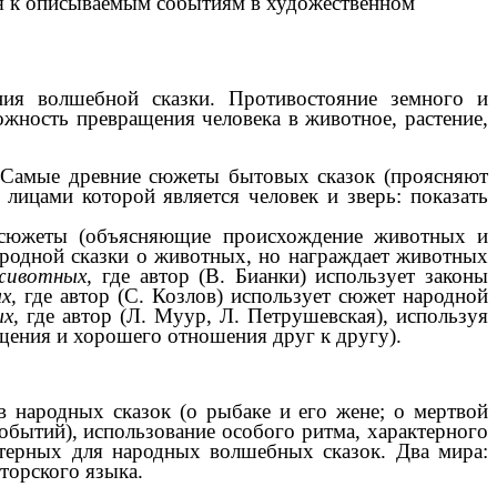
ия к описываемым событиям в художественном
ния волшебной сказки. Противостояние земного и
жность превращения человека в животное, растение,
. Самые древние сюжеты бытовых сказок (проясняют
ицами которой является человек и зверь: показать
е сюжеты (объясняющие происхождение животных и
ародной сказки о животных, но награждает животных
животных,
где автор (В. Бианки) использует законы
ых,
где автор (С. Козлов) использует сюжет народной
ых,
где автор (Л. Муур, Л. Петрушевская), используя
щения и хорошего отношения друг к другу).
 народных сказок (о рыбаке и его жене; о мертвой
обытий), использование особого ритма, характерного
ктерных для народных волшебных сказок. Два мира:
торского языка.