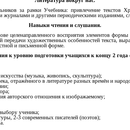
Литература вокруг нас.
ников за рамки Учебника: привлечение текстов Х
ими журналами и другими периодическими изданиями, с
Навыки чтения и слушания.
ове целенаправленного восприятия элементов формы 
й передачи художественных особенностей текста, выр
стной и письменной форме.
ия к уровню подготовки учащихся к концу 2 года
искусства (музыка, живопись, скульптура);
ека, отражённого в литературе разных времён и народ
нии;
ора;
ия авторского отношения к изображаемому;
 выбору ученика;
туры, 2-3 современных писателей (поэтов);
а.