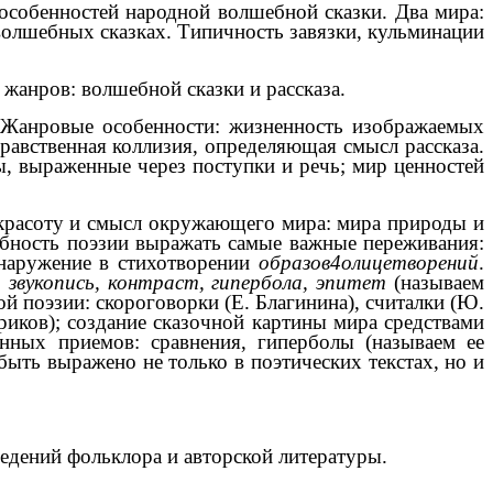
особенностей народной волшебной сказки. Два мира:
олшебных сказках. Типичность завязки, кульминации
 жанров: волшебной сказки и рассказа.
). Жанровые особенности: жизненность изображаемых
равственная коллизия, определяющая смысл рассказа.
ы, выраженные через поступки и речь; мир ценностей
 красоту и смысл окружающего мира: мира природы и
обность поэзии выражать самые важные переживания:
бнаружение в стихотворении
образов4олицетворений
.
, звукопись, контраст, гипербола, эпитет
(называем
 поэзии: скороговорки (Е. Благинина), считалки (Ю.
риков); создание сказочной картины мира средствами
нных приемов: сравнения, гиперболы (называем ее
быть выражено не только в поэтических текстах, но и
едений фольклора и авторской литературы.