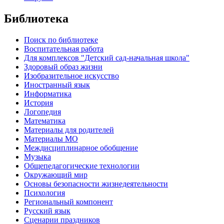
Библиотека
Поиск по библиотеке
Воспитательная работа
Для комплексов "Детский сад-начальная школа"
Здоровый образ жизни
Изобразительное искусство
Иностранный язык
Информатика
История
Логопедия
Математика
Материалы для родителей
Материалы МО
Междисциплинарное обобщение
Музыка
Общепедагогические технологии
Окружающий мир
Основы безопасности жизнедеятельности
Психология
Региональный компонент
Русский язык
Сценарии праздников