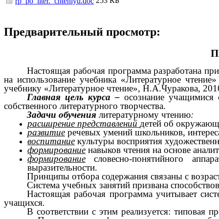
253 КБ
rp_po_liter._chteniyu.doc
Предварительный просмотр:
П
Настоящая рабочая программа разработана при
на использование учебника «Литературное чтение» 
учебнику «Литературное чтение», Н.А.Чуракова, 2010
Главная цель курса –
осознание учащимися 
собственного литературного творчества.
Задачи обучения
литературному чтению
:
расширение представлений
детей об окружающе
развитие
речевых умений школьников, интереса
воспитание
культуры восприятия художественн
формирование
навыков чтения на основе аналит
формирование
словесно-понятийного аппара
выразительности.
Принципы отбора содержания связаны с возрас
Система учебных занятий призвана способствов
Настоящая рабочая программа учитывает систе
учащихся
.
В соответствии с этим реализуется: типовая 