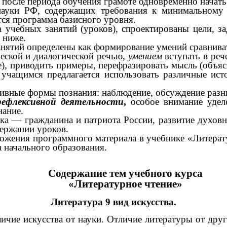
после периода обучения грамоте одновременно начать 
уки РФ, содержащих требования к минимальному 
тся программа базисного уровня.
 учебных занятий (уроков), спроектированы цели, з
 ниже.
нятий определены как формирование умений сравниват
еской и диалогической речью,
умением
вступать в реч
ие), приводить примеры, перефразировать мысль (объ
учащимся предлагается использовать различные ист
ивные формы познания: наблюдение, обсуждение разн
рефлексивной деятельности
,
особое внимание удел
нание.
ка — гражданина и патриота России, развитие духовн
держании уроков.
ожения программного материала в учебнике «Литерат
 начального образования.
Содержание тем учебного курса
«Литературное чтение»
Литература 9 вид искусства.
ичие искусства от науки. Отличие литературы от друг