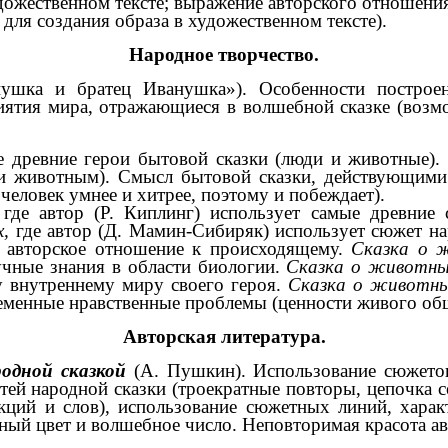
удожественном тексте; выражение авторского отношен
для создания образа в художественном тексте).
Народное творчество.
нушка и братец Иванушка»). Особенности построе
ятия мира, отражающиеся в волшебной сказке (возмо
 древние герои бытовой сказки (люди и животные)
животным). Смысл бытовой сказки, действующими л
человек умнее и хитрее, поэтому и побеждает).
,
где автор (Р. Киплинг) использует самые древни
х,
где автор (Д. Мамин-Сибиряк) использует сюжет н
 авторское отношение к происходящему.
Сказка о 
учные знания в области биологии.
Сказка о животн
у внутреннему миру своего героя.
Сказка о животн
ременные нравственные проблемы (ценности живого об
Авторская литература.
родной сказкой
(А. Пушкин). Использование сюжетов
ей народной сказки (троекратные повторы, цепочка с
укций и слов), использование сюжетных линий, хара
й цвет и волшебное число. Неповторимая красота ав