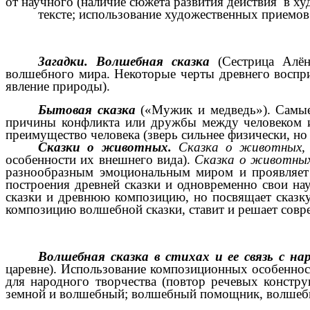
от научного (наличие сюжета развития действия в х
тексте; использование художественных приемов 
Загадки. Волшебная сказка
(Сестрица Алё
волшебного мира. Некоторые черты древнего воспри
явление природы).
Бытовая сказка
(«Мужик и медведь»). Самые
причины конфликта или дружбы между человеком и 
преимущество человека (зверь сильнее физически, но 
Сказки о животных.
Сказка о животных
особенности их внешнего вида).
Сказка о животны
разнообразным эмоциональным миром и проявляет
построения древней сказки и одновременно свои на
сказки и древнюю композицию, но посвящает сказк
композицию волшебной сказки, ставит и решает сов
Волшебная сказка в стихах и ее связь с на
царевне). Использование композиционных особенност
для народного творчества (повтор речевых констр
земной и волшебный; волшебный помощник, волшебны