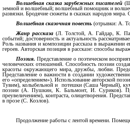
Волшебная сказка зарубежных писателей
(Ш
земной и волшебный; волшебный помощник и волшебн
развязки. Бродячие сюжеты в сказках народов мира. 
Волшебная сказочная повесть
(отрывки: А. Т
Жанр рассказа
(Л. Толстой, А. Гайдар, К. П
событий; достоверность и актуальность рассматрива
Роль названия и композиции рассказа в выражении е
героев. Авторская позиция в рассказе: способы выра
Поэзия.
Представление о поэтическом восприя
человеческих отношений. Способность поэзии созда
красоты окружающего мира, дружбы, любви. Предст
Представление о важности в создании художественн
его «определением»). Использование авторской поэз
Тувим), колыбельной и потешки (Саша Черный), куму
поэзии (А. Пушкин, К. Бальмонт, И. Суриков). П
преувеличением), контраста, олицетворения. Предста
в прозе (С. Козлов).
Продолжение работы с лентой времени. Помещен