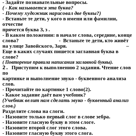
- Задайте познавательные вопросы.
( - Как называется эта буква?
- Почему художник нарисовал две буквы?)
- Встаньте те дети, у кого в имени или фамилии,
отчестве
прячется буква З, з .
- В каком положении: в начале слова, середине, конце
слова? - Встаньте те дети, кто живёт
на улице Завойского, Заря. –
Еще в каких случаях пишется заглавная буква в
слове?
( Повторение правила написания заглавной буквы).
2.
Приступим к выполнению 2 задания. Чтение слов
по
картинке и выполнение звуко - буквенного анализа
слов.
- Прочитайте по картинке 1 слово(2).
- Какое задание даёт вам учебник?
(Учебник велит нам сделать звуко - буквенный анализ
слов.)
Разделите слова на слоги.
- Назовите только первый слог в слове зебра.
- Назовите гласную букву в этом слоге.
- Назовите второй слог этого слова.
- Назовите гласную букву этого слога.