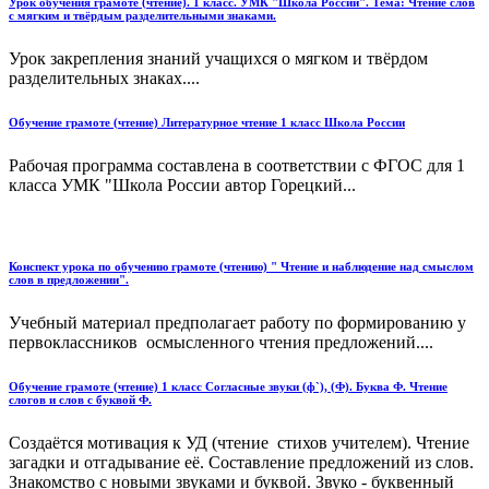
Урок обучения грамоте (чтение). 1 класс. УМК "Школа России". Тема: Чтение слов
с мягким и твёрдым разделительными знаками.
Урок закрепления знаний учащихся о мягком и твёрдом
разделительных знаках....
Обучение грамоте (чтение) Литературное чтение 1 класс Школа России
Рабочая программа составлена в соответствии с ФГОС для 1
класса УМК "Школа России автор Горецкий...
Конспект урока по обучению грамоте (чтению) " Чтение и наблюдение над смыслом
слов в предложении".
Учебный материал предполагает работу по формированию у
первоклассников осмысленного чтения предложений....
Обучение грамоте (чтение) 1 класс Согласные звуки (ф`), (Ф). Буква Ф. Чтение
слогов и слов с буквой Ф.
Создаётся мотивация к УД (чтение стихов учителем). Чтение
загадки и отгадывание её. Составление предложений из слов.
Знакомство с новыми звуками и буквой. Звуко - буквенный