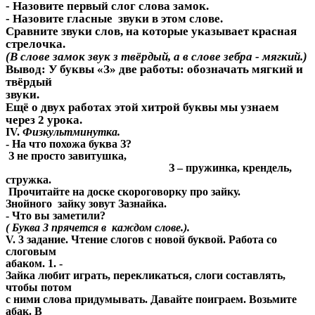
- Назовите первый слог слова замок.
- Назовите гласные звуки в этом слове.
Сравните звуки слов, на которые указывает красная
стрелочка.
(В слове замок звук з твёрдый, а в слове зебра - мягкий.)
Вывод: У буквы «З» две работы: обозначать мягкий и
твёрдый
звуки.
Ещё о двух работах этой хитрой буквы мы узнаем
через 2 урока.
IV.
Физкультминутка.
- На что похожа буква З?
З не просто завитушка,
З – пружинка, крендель,
стружка.
Прочитайте на доске скороговорку про зайку.
Знойного зайку зовут Зазнайка.
- Что вы заметили?
( Буква З прячется в каждом слове.).
V. 3 задание. Чтение слогов с новой буквой. Работа со
слоговым
абаком. 1. -
Зайка любит играть, перекликаться, слоги составлять,
чтобы потом
с ними слова придумывать. Давайте поиграем. Возьмите
абак. В