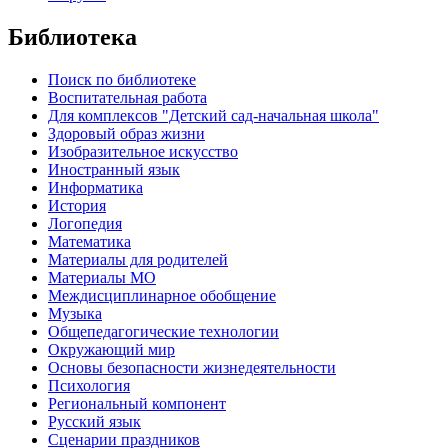
Библиотека
Поиск по библиотеке
Воспитательная работа
Для комплексов "Детский сад-начальная школа"
Здоровый образ жизни
Изобразительное искусство
Иностранный язык
Информатика
История
Логопедия
Математика
Материалы для родителей
Материалы МО
Междисциплинарное обобщение
Музыка
Общепедагогические технологии
Окружающий мир
Основы безопасности жизнедеятельности
Психология
Региональный компонент
Русский язык
Сценарии праздников