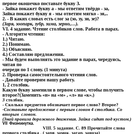
первое окошечко поставьте букву З.
- Зайка покажет букву а - мы ответим твёрдо - за,
Зайка покажет букву я - мы ответим мягко - зя,..
2. - В каких словах есть слог за (зо, зу, зи, зе)?
(Заря, зоопарк, зубр, зима, зерно,…).
VI. 4 задание. Чтение столбиков слов. Работа в парах.
- Алгоритм чтения:
1.) Читаю.
2.) Понимаю.
3.) Объясняю.
4.) Составляю предложения.
- Мы будем выполнять это задание в парах, чередуясь,
читая по
очереди по 1 слову. (1 минута)
2. Проверка самостоятельного чтения слов.
- Давайте проверим нашу работу.
1, 2 столбик.
Какую букву заменили в первом слове, чтобы получить
второе?(Заменить «н» на «м» , «л» на «к».)
3
столбик.
- Сколько предметов обозначает первое слово? Второе?
-Составьте предложение с первым словом 4 столбика. Со
вторым словом
.
(Знай правила дорожного движения. Зайка сидит под кустом.)
VII Физминутка.
VII
. 5 задание. С. 89 Прочитайте слова
I
первого столбика . ( заря, замок, загар, заноза)