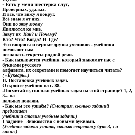
- Есть у меня шестёрка слуг,
Проворных,
удалых.
И всё, что вижу я вокруг,
Всё знаю я от них.
Они по зову
моему
Являются ко мне.
Зовут их
Как? и Почему?
Кто? Что? Когда? И Где?
Эти вопросы и верные друзья учеников - учебники
помогают нам
познавать секреты родной речи.
- Как называется учебник, который знакомит нас с
буквами русского
алфавита, их секретами и помогает научиться читать?
( «Букварь».)
II. Постановка учебных задач.
Откройте учебник на с. 88.
-Посчитайте, сколько учебных задач на этой странице? 1, 2,
3... на
пальцах покажи.
- Как мы это узнаём?
(Смотрим, сколько заданий
предлагает
учебник и ставим учебные задачи.)
1 задание - Знакомство с новыми буквами.
(Учебная задача: узнать, сколько секретов у букв З, з и
какие.)