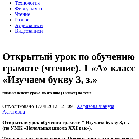
Технология
Физкультура
Чтение
Разное
Аудиозаписи
Видеозаписи
Открытый урок по обучению
грамоте (чтение). 1 «А» класс
«Изучаем букву З, з.»
план-конспект урока по чтению (1 класс) по теме
Опубликовано 17.08.2012 - 21:09 -
Хафизова Фануза
Асгатовна
Открытый урок обучения грамоте " Изучаем букву З,з".
(по УМК «Начальная школа XXI век»).
Тип урока: изучение нового. Презентация к данному уроку.