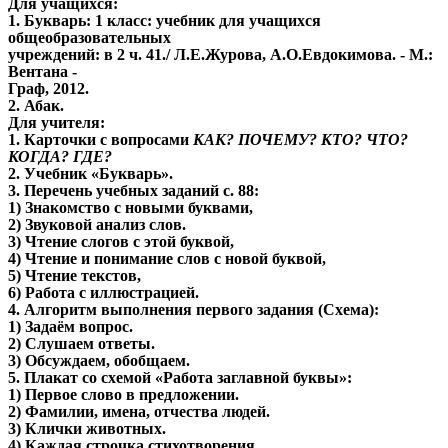
Для учащихся:
1. Букварь: 1 класс: учебник для учащихся
общеобразовательных
учреждений: в 2 ч. 41./ Л.Е.Журова, А.О.Евдокимова. - М.:
Вентана -
Граф, 2012.
2. Абак.
Для учителя:
1. Карточки с вопросами
КАК? ПОЧЕМУ? КТО? ЧТО?
КОГДА? ГДЕ?
2. Учебник «Букварь».
3. Перечень учебных заданий с. 88:
1) Знакомство с новыми буквами,
2) Звуковой анализ слов.
3) Чтение слогов с этой буквой,
4) Чтение и понимание слов с новой буквой,
5) Чтение текстов,
6) Работа с иллюстрацией.
4. Алгоритм выполнения первого задания (Схема):
1) Задаём вопрос.
2) Слушаем ответы.
3) Обсуждаем, обобщаем.
5. Плакат со схемой «Работа заглавной буквы»:
1) Первое слово в предложении.
2) Фамилии, имена, отчества людей.
3) Клички животных.
4) Каждая строчка стихотворения.