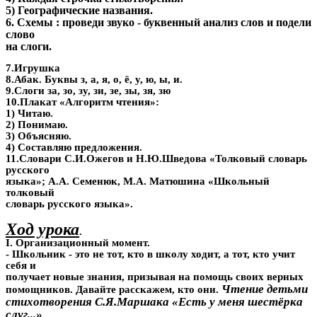
5) Географические названия.
6. Схемы : проведи звуко - буквенный анализ слов и подели
слово
на слоги.
7.Игрушка
8.Абак. Буквы з, а, я, о, ё, у, ю, ы, и.
9.Слоги за, зо, зу, зи, зе, зы, зя, зю
10.Плакат «Алгоритм чтения»:
1) Читаю.
2) Понимаю.
3) Объясняю.
4) Составляю предложения.
11.Словари С.И.Ожегов и Н.Ю.Шведова «Толковый словарь
русского
языка»; А.А. Семенюк, М.А. Матюшина «Школьный
толковый
словарь русского языка».
Ход урока
.
I. Организационный момент.
- Школьник - это не тот, кто в школу ходит, а тот, кто учит
себя и
получает новые знания, призывая на помощь своих верных
Чтение детьми
помощников. Давайте расскажем, кто они.
стихотворения С.Я.Маршака «Есть у меня шестёрка
слуг...»