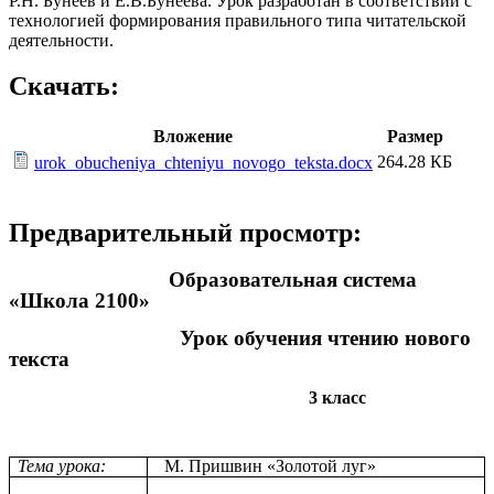
Р.Н. Бунеев и Е.В.Бунеева. Урок разработан в соответствии с
технологией формирования правильного типа читательской
деятельности.
Скачать:
Вложение
Размер
264.28 КБ
urok_obucheniya_chteniyu_novogo_teksta.docx
Предварительный просмотр:
Образовательная система
«Школа 2100»
Урок обучения чтению нового
текста
3 класс
Тема урока:
М. Пришвин «Золотой луг»