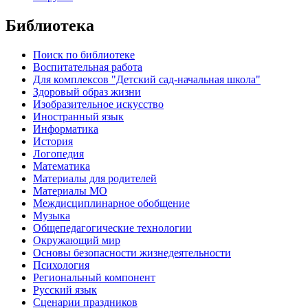
Библиотека
Поиск по библиотеке
Воспитательная работа
Для комплексов "Детский сад-начальная школа"
Здоровый образ жизни
Изобразительное искусство
Иностранный язык
Информатика
История
Логопедия
Математика
Материалы для родителей
Материалы МО
Междисциплинарное обобщение
Музыка
Общепедагогические технологии
Окружающий мир
Основы безопасности жизнедеятельности
Психология
Региональный компонент
Русский язык
Сценарии праздников