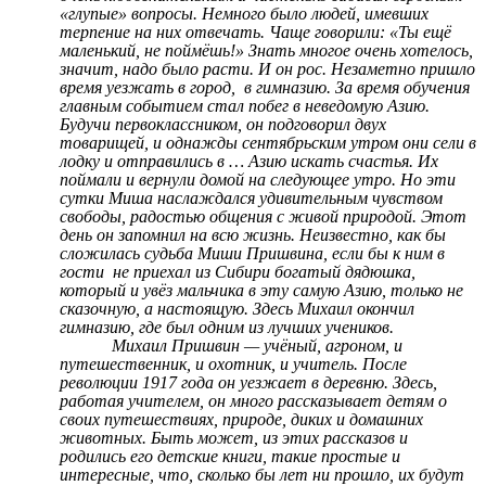
«глупые» вопросы. Немного было людей, имевших
терпение на них отвечать. Чаще говорили: «Ты ещё
маленький, не поймёшь!» Знать многое очень хотелось,
значит, надо было расти. И он рос. Незаметно пришло
время уезжать в город, в гимназию. За время обучения
главным событием стал побег в неведомую Азию.
Будучи первоклассником, он подговорил двух
товарищей, и однажды сентябрьским утром они сели в
лодку и отправились в … Азию искать счастья. Их
поймали и вернули домой на следующее утро. Но эти
сутки Миша наслаждался удивительным чувством
свободы, радостью общения с живой природой. Этот
день он запомнил на всю жизнь. Неизвестно, как бы
сложилась судьба Миши Пришвина, если бы к ним в
гости не приехал из Сибири богатый дядюшка,
который и увёз мальчика в эту самую Азию, только не
сказочную, а настоящую. Здесь Михаил окончил
гимназию, где был одним из лучших учеников.
Михаил Пришвин — учёный, агроном, и
путешественник, и охотник, и учитель. После
революции 1917 года он уезжает в деревню. Здесь,
работая учителем, он много рассказывает детям о
своих путешествиях, природе, диких и домашних
животных. Быть может, из этих рассказов и
родились его детские книги, такие простые и
интересные, что, сколько бы лет ни прошло, их будут