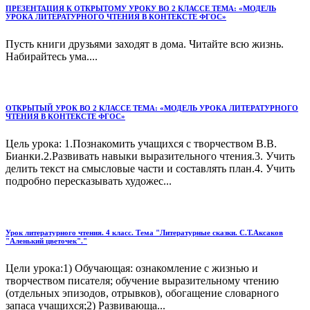
ПРЕЗЕНТАЦИЯ К ОТКРЫТОМУ УРОКУ ВО 2 КЛАССЕ ТЕМА: «МОДЕЛЬ
УРОКА ЛИТЕРАТУРНОГО ЧТЕНИЯ В КОНТЕКСТЕ ФГОС»
Пусть книги друзьями заходят в дома. Читайте всю жизнь.
Набирайтесь ума....
ОТКРЫТЫЙ УРОК ВО 2 КЛАССЕ ТЕМА: «МОДЕЛЬ УРОКА ЛИТЕРАТУРНОГО
ЧТЕНИЯ В КОНТЕКСТЕ ФГОС»
Цель урока: 1.Познакомить учащихся с творчеством В.В.
Бианки.2.Развивать навыки выразительного чтения.3. Учить
делить текст на смысловые части и составлять план.4. Учить
подробно пересказывать художес...
Урок литературного чтения. 4 класс. Тема "Литературные сказки. С.Т.Аксаков
"Аленький цветочек"."
Цели урока:1) Обучающая: ознакомление с жизнью и
творчеством писателя; обучение выразительному чтению
(отдельных эпизодов, отрывков), обогащение словарного
запаса учащихся;2) Развивающа...