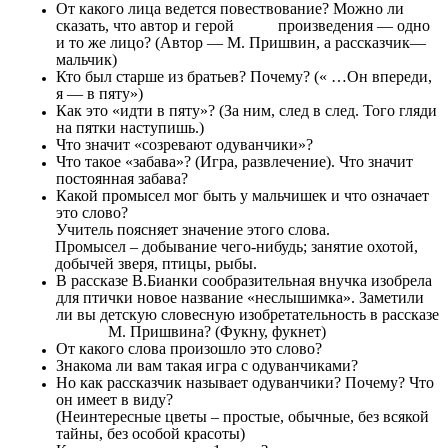
От какого лица ведется повествование? Можно ли
сказать, что автор и герой произведения — одно
и то же лицо? (Автор — М. Пришвин, а рассказчик—
мальчик)
Кто был старше из братьев? Почему? (« …Он впереди,
я — в пяту»)
Как это «идти в пяту»? (За ним, след в след. Того гляди
на пятки наступишь.)
Что значит «созревают одуванчики»?
Что такое «забава»? (Игра, развлечение). Что значит
постоянная забава?
Какой промысел мог быть у мальчишек и что означает
это слово?
Учитель поясняет значение этого слова.
Промысел – добывание чего-нибудь; занятие охотой,
добычей зверя, птицы, рыбы.
В рассказе В.Бианки сообразительная внучка изобрела
для птички новое название «неслышимка». Заметили
ли вы детскую словесную изобретательность в рассказе
М. Пришвина? (Фукну, фукнет)
От какого слова произошло это слово?
Знакома ли вам такая игра с одуванчиками?
Но как рассказчик называет одуванчики? Почему? Что
он имеет в виду?
(Неинтересные цветы – простые, обычные, без всякой
тайны, без особой красоты)