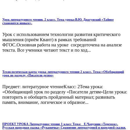
Урок литературного чтения. 2 класс. Тема урока:В.Ю. Драгунский «Тайное
становится явным».
Урок с использованием технологии развития критического
мышления (приём Квант) в рамках требований
ФГОС.Основная работа на уроке сосредоточена на анализе
текста. Все ученики читают текст и по ход...
Технологическая карта урока литературного чтения 2 класс. Тема:«Обобщающий
урок по разделу «Писатели детям»
Предмет: литературное чтениеКласс: 2Тема урока:
«Обобщающий урок по разделу «Писатели детям»Цели урока:
повторить и обобщить пройденный материал; развивать
память, внимание, логическое и образное...
ПРОЕКТ УРОКА Литературное чтение 1 класс Тема: _Е.Чарушин «Теремок».
Русская народная сказка «Рукавичка» Сравнение литературной и народной сказки.