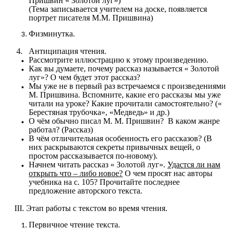
Пришвин « Золотой луг»)
(Тема записывается учителем на доске, появляется
портрет писателя М.М. Пришвина)
Физминутка.
4. Антиципация чтения.
Рассмотрите иллюстрацию к этому произведению.
Как вы думаете, почему рассказ называется « Золотой
луг»? О чем будет этот рассказ?
Мы уже не в первый раз встречаемся с произведениями
М. Пришвина. Вспомните, какие его рассказы мы уже
читали на уроке? Какие прочитали самостоятельно? («
Берестяная трубочка», «Медведь» и др.)
О чём обычно писал М. М. Пришвин? В каком жанре
работал? (Рассказ)
В чём отличительная особенность его рассказов? (В
них раскрываются секреты привычных вещей, о
простом рассказывается по-новому).
Начнем читать рассказ « Золотой луг».
Удастся ли нам
открыть что – либо новое?
О чем просят нас авторы
учебника на с. 105? Прочитайте последнее
предложение авторского текста.
III. Этап работы с текстом во время чтения.
Первичное чтение текста.