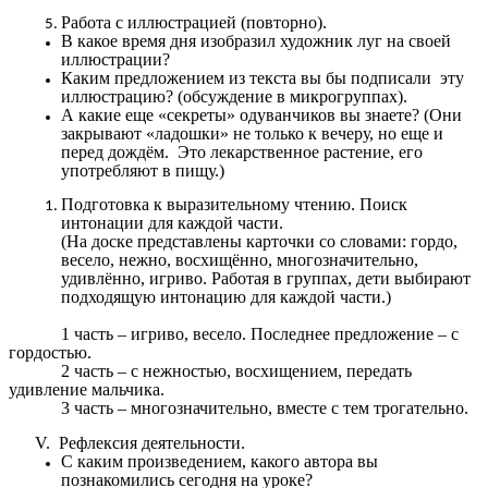
Работа с иллюстрацией (повторно).
В какое время дня изобразил художник луг на своей
иллюстрации?
Каким предложением из текста вы бы подписали эту
иллюстрацию? (обсуждение в микрогруппах).
А какие еще «секреты» одуванчиков вы знаете? (Они
закрывают «ладошки» не только к вечеру, но еще и
перед дождём. Это лекарственное растение, его
употребляют в пищу.)
Подготовка к выразительному чтению. Поиск
интонации для каждой части.
(На доске представлены карточки со словами: гордо,
весело, нежно, восхищённо, многозначительно,
удивлённо, игриво. Работая в группах, дети выбирают
подходящую интонацию для каждой части.)
1 часть – игриво, весело. Последнее предложение – с
гордостью.
2 часть – с нежностью, восхищением, передать
удивление мальчика.
3 часть – многозначительно, вместе с тем трогательно.
V. Рефлексия деятельности.
С каким произведением, какого автора вы
познакомились сегодня на уроке?