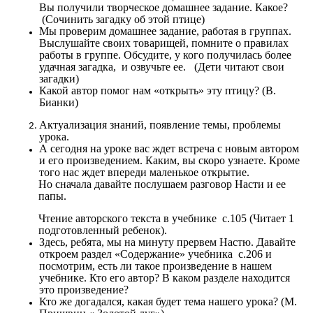
Вы получили творческое домашнее задание. Какое?
(Сочинить загадку об этой птице)
Мы проверим домашнее задание, работая в группах.
Выслушайте своих товарищей, помните о правилах
работы в группе. Обсудите, у кого получилась более
удачная загадка, и озвучьте ее. (Дети читают свои
загадки)
Какой автор помог нам «открыть» эту птицу? (В.
Бианки)
Актуализация знаний, появление темы, проблемы
урока.
А сегодня на уроке вас ждет встреча с новым автором
и его произведением. Каким, вы скоро узнаете. Кроме
того нас ждет впереди маленькое открытие.
Но сначала давайте послушаем разговор Насти и ее
папы.
Чтение авторского текста в учебнике с.105 (Читает 1
подготовленный ребенок).
Здесь, ребята, мы на минуту прервем Настю. Давайте
откроем раздел «Содержание» учебника с.206 и
посмотрим, есть ли такое произведение в нашем
учебнике. Кто его автор? В каком разделе находится
это произведение?
Кто же догадался, какая будет тема нашего урока? (М.