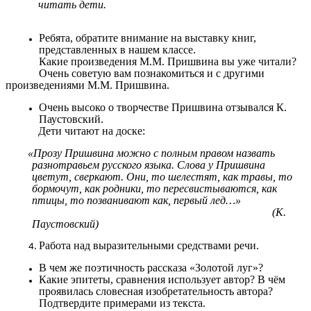
читать дети.
Ребята, обратите внимание на выставку книг,
представленных в нашем классе.
Какие произведения М.М. Пришвина вы уже читали?
Очень советую вам познакомиться и с другими
произведениями М.М. Пришвина.
Очень высоко о творчестве Пришвина отзывался К.
Паустовский.
Дети читают на доске:
«Прозу Пришвина можно с полным правом назвать
разнотравьем русского языка. Слова у Пришвина
цветут, сверкают. Они, то шелестят, как травы, то
бормочут, как родники, то пересвистываются, как
птицы, то позванивают как, первый лед…»
(К.
Паустовский)
Работа над выразительными средствами речи.
В чем же поэтичность рассказа «Золотой луг»?
Какие эпитеты, сравнения использует автор? В чём
проявилась словесная изобретательность автора?
Подтвердите примерами из текста.