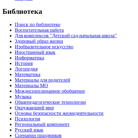
Библиотека
Поиск по библиотеке
Воспитательная работа
Для комплексов "Детский сад-начальная школа"
Здоровый образ жизни
Изобразительное искусство
Иностранный язык
Информатика
История
Логопедия
Математика
Материалы для родителей
Материалы МО
Междисциплинарное обобщение
Музыка
Общепедагогические технологии
Окружающий мир
Основы безопасности жизнедеятельности
Психология
Региональный компонент
Русский язык
Сценарии праздников