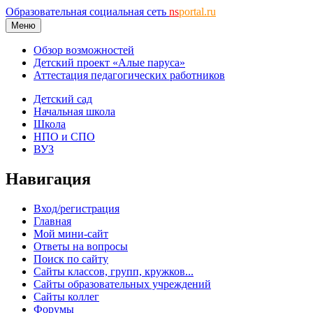
Образовательная социальная сеть
ns
portal.ru
Меню
Обзор возможностей
Детский проект «Алые паруса»
Аттестация педагогических работников
Детский сад
Начальная школа
Школа
НПО и СПО
ВУЗ
Навигация
Вход/регистрация
Главная
Мой мини-сайт
Ответы на вопросы
Поиск по сайту
Сайты классов, групп, кружков...
Сайты образовательных учреждений
Сайты коллег
Форумы