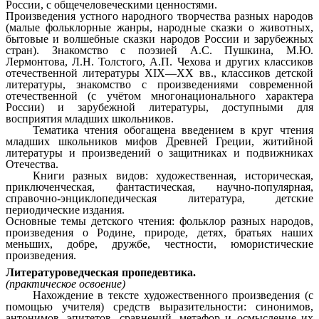
России, с общечеловеческими ценностями.
Произведения устного народного творчества разных народов
(малые фольклорные жанры, народные сказки о животных,
бытовые и волшебные сказки народов России и зарубежных
стран). Знакомство с поэзией А.С. Пушкина, М.Ю.
Лермонтова, Л.Н. Толстого, А.П. Чехова и других классиков
отечественной литературы XIX—XX вв., классиков детской
литературы, знакомство с произведениями современной
отечественной (с учётом многонационального характера
России) и зарубежной литературы, доступными для
восприятия младших школьников.
Тематика чтения обогащена введением в круг чтения
младших школьников мифов Древней Греции, житийной
литературы и произведений о защитниках и подвижниках
Отечества.
Книги разных видов: художественная, историческая,
приключенческая, фантастическая, научно-популярная,
справочно-энциклопедическая литература, детские
периодические издания.
Основные темы детского чтения: фольклор разных народов,
произведения о Родине, природе, детях, братьях наших
меньших, добре, дружбе, честности, юмористические
произведения.
Литературоведческая пропедевтика.
(практическое освоение)
Нахождение в тексте художественного произведения (с
помощью учителя) средств выразительности: синонимов,
антонимов, эпитетов, сравнений, метафор и осмысление их