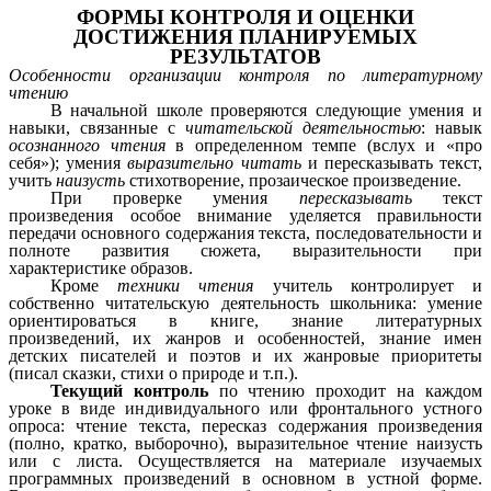
ФОРМЫ КОНТРОЛЯ И ОЦЕНКИ
ДОСТИЖЕНИЯ ПЛАНИРУЕМЫХ
РЕЗУЛЬТАТОВ
Особенности организации контроля по литературному
чтению
В начальной школе проверяются следующие умения и
навыки, связанные с
читательской деятельностью
: навык
осознанного чтения
в определенном темпе (вслух и «про
себя»); умения
выразительно читать
и пересказывать текст,
учить
наизусть
стихотворение, прозаическое произведение.
При проверке умения
пересказывать
текст
произведения особое внимание уделяется правильности
передачи основного содержания текста, последовательности и
полноте развития сюжета, выразительности при
характеристике образов.
Кроме
техники чтения
учитель контролирует и
собственно читательскую деятельность школьника: умение
ориентироваться в книге, знание литературных
произведений, их жанров и особенностей, знание имен
детских писателей и поэтов и их жанровые приоритеты
(писал сказки, стихи о природе и т.п.).
Текущий контроль
по чтению проходит на каждом
уроке в виде индивидуального или фронтального устного
опроса: чтение текста, пересказ содержания произведения
(полно, кратко, выборочно), выразительное чтение наизусть
или с листа. Осуществляется на материале изучаемых
программных произведений в основном в устной форме.