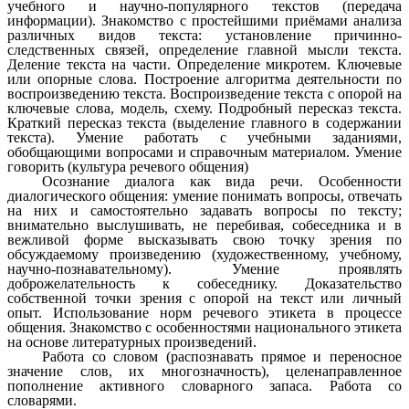
учебного и научно-популярного текстов (передача
информации). Знакомство с простейшими приёмами анализа
различных видов текста: установление причинно-
следственных связей, определение главной мысли текста.
Деление текста на части. Определение микротем. Ключевые
или опорные слова. Построение алгоритма деятельности по
воспроизведению текста. Воспроизведение текста с опорой на
ключевые слова, модель, схему. Подробный пересказ текста.
Краткий пересказ текста (выделение главного в содержании
текста). Умение работать с учебными заданиями,
обобщающими вопросами и справочным материалом. Умение
говорить (культура речевого общения)
Осознание диалога как вида речи. Особенности
диалогического общения: умение понимать вопросы, отвечать
на них и самостоятельно задавать вопросы по тексту;
внимательно выслушивать, не перебивая, собеседника и в
вежливой форме высказывать свою точку зрения по
обсуждаемому произведению (художественному, учебному,
научно-познавательному). Умение проявлять
доброжелательность к собеседнику. Доказательство
собственной точки зрения с опорой на текст или личный
опыт. Использование норм речевого этикета в процессе
общения. Знакомство с особенностями национального этикета
на основе литературных произведений.
Работа со словом (распознавать прямое и переносное
значение слов, их многозначность), целенаправленное
пополнение активного словарного запаса. Работа со
словарями.