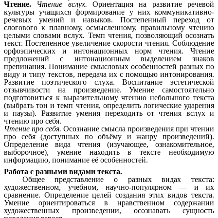
Чтение.
Чтение вслух.
Ориентация на развитие речевой
культуры учащихся формирование у них коммуникативно-
речевых умений и навыков.
Постепенный переход от
слогового к плавному, осмысленному, правильному чтению
целыми словами вслух. Темп чтения, позволяющий осознать
текст. Постепенное увеличение скорости чтения. Соблюдение
орфоэпических и интонационных норм чтения. Чтение
предложений с интонационным выделением знаков
препинания. Понимание смысловых особенностей разных по
виду и типу текстов, передача их с помощью интонирования.
Развитие поэтического слуха. Воспитание эстетической
отзывчивости на произведение. Умение самостоятельно
подготовиться к выразительному чтению небольшого текста
(выбрать тон и темп чтения, определить логические ударения
и паузы).
Развитие умения переходить от чтения вслух и
чтению про себя.
Чтение про себя.
Осознание смысла произведения при чтении
про себя (доступных по объёму и жанру произведений).
Определение вида чтения (изучающее, ознакомительное,
выборочное), умение находить в тексте необходимую
информацию, понимание её особенностей.
Работа с разными видами текста.
Общее представление о разных видах текста:
художественном, учебном, научно-популярном — и их
сравнение. Определение целей создания этих видов текста.
Умение ориентироваться в нравственном содержании
художественных произведении, осознавать сущность