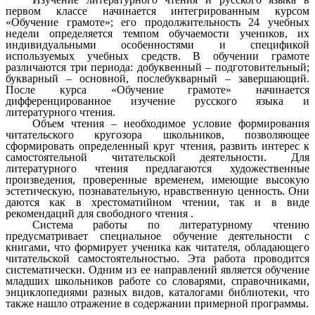
первом классе начинается интегрированным курсом
«Обучение грамоте»; его продолжительность 24 учебных
недели определяется темпом обучаемости учеников, их
индивидуальными особенностями и спецификой
используемых учебных средств. В обучении грамоте
различаются три периода: добуквенный – подготовительный;
букварный – основной, послебукварный – завершающий.
После курса «Обучение грамоте» начинается
дифференцированное изучение русского языка и
литературного чтения.
Объем чтения – необходимое условие формирования
читательского кругозора школьников, позволяющее
сформировать определенный круг чтения, развить интерес к
самостоятельной читательской деятельности. Для
литературного чтения предлагаются художественные
произведения, проверенные временем, имеющие высокую
эстетическую, познавательную, нравственную ценность. Они
даются как в хрестоматийном чтении, так и в виде
рекомендаций для свободного чтения .
Система работы по литературному чтению
предусматривает специальное обучение деятельности с
книгами, что формирует ученика как читателя, обладающего
читательской самостоятельностью. Эта работа проводится
систематически. Одним из ее направлений является обучение
младших школьников работе со словарями, справочниками,
энциклопедиями разных видов, каталогами библиотеки, что
также нашло отражение в содержании примерной программы.