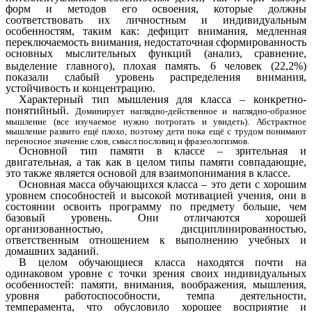
форм и методов его освоения, которые должны
соответствовать их личностным и индивидуальным
особенностям, таким как: дефицит внимания, медленная
переключаемость внимания, недостаточная сформированность
основных мыслительных функций (анализ, сравнение,
выделение главного), плохая память.
6 человек (22,2%)
показали слабый уровень распределения внимания,
устойчивость и концентрацию.
Характерный тип мышления для класса – конкретно-
понятийный
.
Доминирует наглядно-действенное и наглядно-образное
мышление (все изучаемое нужно потрогать и увидеть). Абстрактное
мышление развито ещё плохо, поэтому дети пока ещё с трудом понимают
переносное значение слов, смысл пословиц и фразеологизмов.
Основной тип памяти в классе – зрительная и
двигательная,
а так как в целом типы памяти совпадающие,
это также является основой для взаимопонимания в классе.
Основная масса обучающихся класса – это дети с хорошим
уровнем способностей и высокой мотивацией учения, они в
состоянии освоить программу по предмету больше, чем
базовый уровень. Они отличаются хорошей
организованностью, дисциплинированностью,
ответственным отношением к выполнению учебных и
домашних заданий.
В целом обучающиеся класса находятся почти на
одинаковом уровне с точки зрения своих индивидуальных
особенностей: памяти, внимания, воображения, мышления,
уровня работоспособности, темпа деятельности,
темперамента, что обусловило хорошее восприятие и