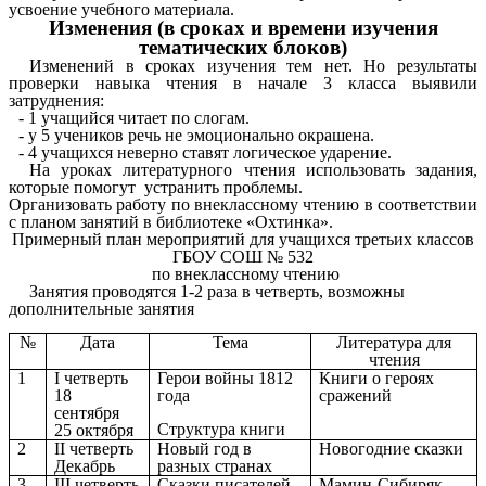
усвоение учебного материала.
Изменения (в сроках и времени изучения
тематических блоков)
Изменений в сроках изучения тем нет. Но результаты
проверки навыка чтения в начале 3 класса выявили
затруднения:
- 1 учащийся читает по слогам.
- у 5 учеников речь не эмоционально окрашена.
- 4 учащихся неверно ставят логическое ударение.
На уроках литературного чтения использовать задания,
которые помогут устранить проблемы.
Организовать работу по внеклассному чтению в соответствии
с планом занятий в библиотеке «Охтинка».
Примерный план мероприятий для учащихся третьих классов
ГБОУ СОШ № 532
по внеклассному чтению
Занятия проводятся 1-2 раза в четверть, возможны
дополнительные занятия
№
Дата
Тема
Литература для
чтения
1
I четверть
Герои войны 1812
Книги о героях
18
года
сражений
сентября
Структура книги
25 октября
2
II четверть
Новый год в
Новогодние сказки
Декабрь
разных странах
3
III четверть
Сказки писателей-
Мамин-Сибиряк,