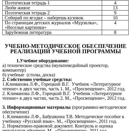
Поэтическая тетрадь 1
4
Люби живое
13
Поэтическая тетрадь 2
9
Собирай по ягодке – наберешь кузовок
10
По страницам детских журналов «Мурзилка»,
4
«Веселые картинки»
Зарубежная литература
8
УЧЕБНО-МЕТОДИЧЕСКОЕ ОБЕСПЕЧЕНИЕ
РЕАЛИЗАЦИИ УЧЕБНОЙ ПРОГРАММЫ
1.Учебное оборудование:
а) технические средства (мультимедийный проектор,
компьютер)
б) учебные (столы, доска)
2. Собственно учебные средства:
1.Климанова Л.Ф., Горецкий В.Г. Учебник «Литературное
чтение» в двух частях, часть 1. М., «Просвещение», 2012 год.
2. Климанова Л.Ф., Горецкий В.Г. Учебник «Литературное
чтение» в двух частях, часть 2. М., «Просвещение», 2012 год.
3. Информационные материалы
(программно-методическое
обеспечение)
1. Климанова Л.Ф., Бабушкина Т.В. Методическое пособие к
учебнику «Русский язык». М., «Просвещение», 2011 год.
2. Нормативно-правовой документ. Контроль и оценка
результатов обучения. М., «Просвещение», 2011 год.