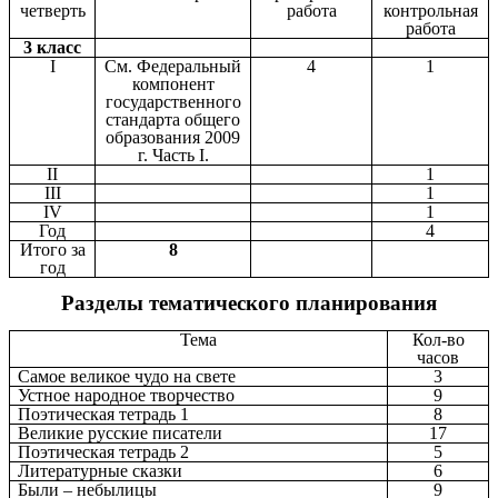
четверть
работа
контрольная
работа
3 класс
I
См. Федеральный
4
1
компонент
государственного
стандарта общего
образования 2009
г. Часть I.
II
1
III
1
IV
1
Год
4
Итого за
8
год
Разделы тематического планирования
Тема
Кол-во
часов
Самое великое чудо на свете
3
Устное народное творчество
9
Поэтическая тетрадь 1
8
Великие русские писатели
17
Поэтическая тетрадь 2
5
Литературные сказки
6
Были – небылицы
9