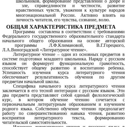
школьников, формирование представлений о добре и
зле, справедливости и честности, развитие
нравственных чувств, уважения к культуре народов
многонациональной России.
Активно влиять на
личность читателя, его чувства, сознание, волю.
ОБЩАЯ ХАРАКТЕРИСТИКА ПРЕДМЕТА
Программа составлена в соответствии с требованиями
Федерального государственного образовательного стандарта
начального общего образования на основе авторской
программы
Л.Ф.Климановой, В.Г.Горецкого,
Л.А.Виноградской
«Литературное чтение».
Литературное чтение – один из основных предметов в
системе подготовки младшего школьника. Наряду с русским
языком он формирует функциональную грамотность,
способствует общему развитию и воспитанию ребенка.
Успешность изучения курса литературного чтения
обеспечивает результативность обучения по другим
предметам начальной школы.
Специфика начального курса литературного чтения
заключается в его тесной интеграции с русским языком. Эти
два предмета представляют собой единый филологический
курс, в котором обучение чтению сочетается с
первоначальным литературным образованием и изучением
родного языка. Собственно обучение чтению предполагает
работу по совершенствованию навыка чтения, развитию
восприятия литературного текста, формированию
читательской самостоятельности.
Изучение литературного чтения и русского языка в