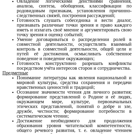
Овладение логическими действиями сравнения,
анализа, синтеза, обобщения, классификации по
родовидовым признакам, установления причинно-
следственных связей, построения рассуждений;
Готовность слушать собеседника и вести диалог,
признавать различные точки зрения и право каждого
иметь и излагать своё мнение и аргументировать свою
точку зрения и оценку событий;
Умение договариваться о распределении ролей в
совместной деятельности, осуществлять взаимный
контроль в совместной деятельности, общей цели и
путей её достижения, осмысливать собственное
поведение и поведение окружающих;
Готовность конструктивно разрешать конфликты
посредством учёта интересов сторон и сотрудничества.
Предметные
Понимание литературы как явления национальной и
мировой культуры, средства сохранения и передачи
нравственных ценностей и традиций;
Осознание значимости чтения для личного развития;
формирование представлений о Родине и её людях,
окружающем мире, культуре, первоначальных
этических представлений, понятий о добре и зле,
дружбе, честности; формирование потребности в
систематическом чтении;
Достижение необходимого для продолжения
образования уровня читательской компетентности,
общего речевого развития, т. е. овладение чтением