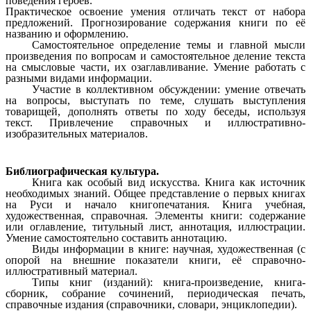
поведения героев.
Практическое освоение умения отличать текст от набора
предложений. Прогнозирование содержания книги по её
названию и оформлению.
Самостоятельное определение темы и главной мысли
произведения по вопросам и самостоятельное деление текста
на смысловые части, их озаглавливание. Умение работать с
разными видами информации.
Участие в коллективном обсуждении: умение отвечать
на вопросы, выступать по теме, слушать выступления
товарищей, дополнять ответы по ходу беседы, используя
текст. Привлечение справочных и иллюстративно-
изобразительных материалов.
Библиографическая культура.
Книга как особый вид искусства. Книга как источник
необходимых знаний. Общее представление о первых книгах
на Руси и начало книгопечатания. Книга учебная,
художественная, справочная. Элементы книги: содержание
или оглавление, титульный лист, аннотация, иллюстрации.
Умение самостоятельно составить аннотацию.
Виды информации в книге: научная, художественная (с
опорой на внешние показатели книги, её справочно-
иллюстративный материал.
Типы книг (изданий): книга-произведение, книга-
сборник, собрание сочинений, периодическая печать,
справочные издания (справочники, словари, энциклопедии).