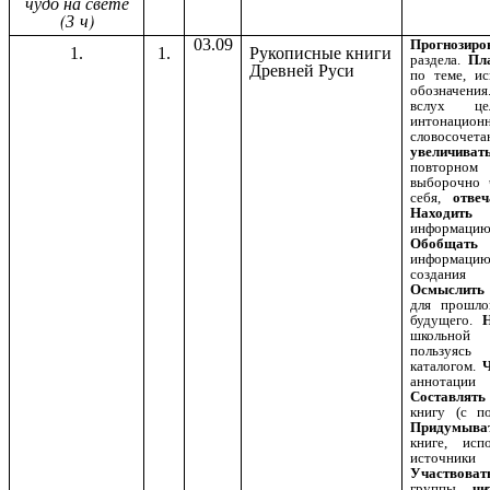
чудо на свете
(
ч)
3
03.09
Прогнозиро
1.
1.
Рукописные книги
раздела.
Пл
Древней Руси
по теме, ис
обозначен
вслух це
интонационн
словосочета
увеличиват
повторном
выборочно
себя,
отвеч
Находить
н
информа
Обобщать
информац
создан
Осмыслить
для прошло
будущего.
Н
школьной
пользуясь
каталогом.
Ч
аннотац
Составлять
книгу (с п
Придумы
книге, исп
источник
Участвоват
группы,
чи