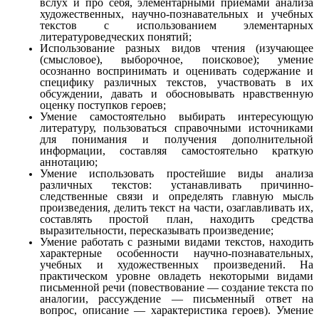
вслух и про себя, элементарными приёмами анализа
художественных, научно-познавательных и учебных
текстов с использованием элементарных
литературоведческих понятий;
Использование разных видов чтения (изучающее
(смысловое), выборочное, поисковое); умение
осознанно воспринимать и оценивать содержание и
специфику различных текстов, участвовать в их
обсуждении, давать и обосновывать нравственную
оценку поступков героев;
Умение самостоятельно выбирать интересующую
литературу, пользоваться справочными источниками
для понимания и получения дополнительной
информации, составляя самостоятельно краткую
аннотацию;
Умение использовать простейшие виды анализа
различных текстов: устанавливать причинно-
следственные связи и определять главную мысль
произведения, делить текст на части, озаглавливать их,
составлять простой план, находить средства
выразительности, пересказывать произведение;
Умение работать с разными видами текстов, находить
характерные особенности научно-познавательных,
учебных и художественных произведений. На
практическом уровне овладеть некоторыми видами
письменной речи (повествование — создание текста по
аналогии, рассуждение — письменный ответ на
вопрос, описание — характеристика героев). Умение