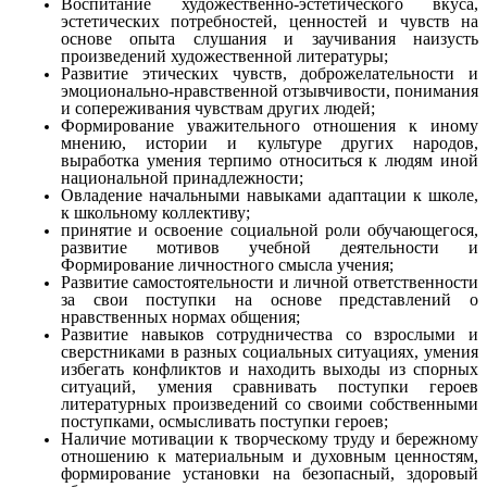
Воспитание художественно-эстетического вкуса,
эстетических потребностей, ценностей и чувств на
основе опыта слушания и заучивания наизусть
произведений художественной литературы;
Развитие этических чувств, доброжелательности и
эмоционально-нравственной отзывчивости, понимания
и сопереживания чувствам других людей;
Формирование уважительного отношения к иному
мнению, истории и культуре других народов,
выработка умения терпимо относиться к людям иной
национальной принадлежности;
Овладение начальными навыками адаптации к школе,
к школьному коллективу;
принятие и освоение социальной роли обучающегося,
развитие мотивов учебной деятельности и
Формирование личностного смысла учения;
Развитие самостоятельности и личной ответственности
за свои поступки на основе представлений о
нравственных нормах общения;
Развитие навыков сотрудничества со взрослыми и
сверстниками в разных социальных ситуациях, умения
избегать конфликтов и находить выходы из спорных
ситуаций, умения сравнивать поступки героев
литературных произведений со своими собственными
поступками, осмысливать поступки героев;
Наличие мотивации к творческому труду и бережному
отношению к материальным и духовным ценностям,
формирование установки на безопасный, здоровый