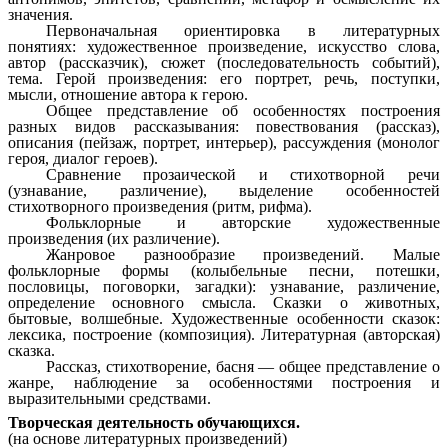
значения.
Первоначальная ориентировка в литературных
понятиях: художественное произведение, искусство слова,
автор (рассказчик), сюжет (последовательность событий),
тема. Герой произведения: его портрет, речь, поступки,
мысли, отношение автора к герою.
Общее представление об особенностях построения
разных видов рассказывания: повествования (рассказ),
описания (пейзаж, портрет, интерьер), рассуждения (монолог
героя, диалог героев).
Сравнение прозаической и стихотворной речи
(узнавание, различение), выделение особенностей
стихотворного произведения (ритм, рифма).
Фольклорные и авторские художественные
произведения (их различение).
Жанровое разнообразие произведений. Малые
фольклорные формы (колыбельные песни, потешки,
пословицы, поговорки, загадки): узнавание, различение,
определение основного смысла. Сказки о животных,
бытовые, волшебные. Художественные особенности сказок:
лексика, построение (композиция). Литературная (авторская)
сказка.
Рассказ, стихотворение, басня — общее представление о
жанре, наблюдение за особенностями построения и
выразительными средствами.
Творческая деятельность обучающихся.
(на основе литературных произведений)