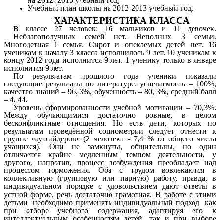
на 2012- 2013 учебный год;
Учебный план школы на 2012-2013 учебный год.
ХАРАКТЕРИСТИКА КЛАССА
В классе 27 человек: 16 мальчиков и 11 девочек.
Неблагополучных семей нет. Неполных 3 семьи.
Многодетная 1 семья. Сирот и опекаемых детей нет. 16
ученикам к началу 3 класса исполнилось 9 лет. 10 ученикам к
концу 2012 года исполнится 9 лет. 1 ученику только в январе
исполнится 9 лет.
По результатам прошлого года ученики показали
следующие результаты по литературе: успеваемость – 100%,
качество знаний – 96, 3%, обученность – 80, 3%, средний балл
– 4, 44.
Уровень сформированности учебной мотивации – 70,3%.
Между обучающимися достаточно ровные, в целом
бесконфликтные отношения. Но есть дети, которых по
результатам проведённой социометрии следует отнести к
группе «аутсайдеров» (2 человека - 7,4 % от общего числа
учащихся). Они не замкнуты, общительны, но один
отличается крайне медленным темпом деятельности, у
другого, напротив, процесс возбуждения преобладает над
процессом торможения. Оба с трудом вовлекаются в
коллективную (групповую или парную) работу, правда, в
индивидуальном порядке с удовольствием дают ответы в
устной форме, речь достаточно грамотная.
В работе с этими
детьми необходимо применять индивидуальный подход как
при отборе учебного содержания, адаптируя его к
интеллектуальным особенностям детей, так и при выборе