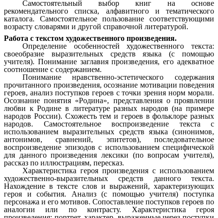
Самостоятельный выбор книг на основе
рекомендательного списка, алфавитного и тематического
каталога. Самостоятельное пользование соответствующими
возрасту словарями и другой справочной литературой.
Работа с текстом художественного произведения.
Определение особенностей художественного текста:
своеобразие выразительных средств языка (с помощью
учителя). Понимание заглавия произведения, его адекватное
соотношение с содержанием.
Понимание нравственно-эстетического содержания
прочитанного произведения, осознание мотивации поведения
героев, анализ поступков героев с точки зрения норм морали.
Осознание понятия «Родина», представления о проявлении
любви к Родине в литературе разных народов (на примере
народов России). Схожесть тем и героев в фольклоре разных
народов. Самостоятельное воспроизведение текста с
использованием выразительных средств языка (синонимов,
антонимов, сравнений, эпитетов), последовательное
воспроизведение эпизодов с использованием специфической
для данного произведения лексики (по вопросам учителя),
рассказ по иллюстрациям, пересказ.
Характеристика героя произведения с использованием
художественно-выразительных средств данного текста.
Нахождение в тексте слов и выражений, характеризующих
героя и события. Анализ (с помощью учителя) поступка
персонажа и его мотивов. Сопоставление поступков героев по
аналогии или по контрасту. Характеристика героя
произведения: портрет, характер, выраженные через поступки