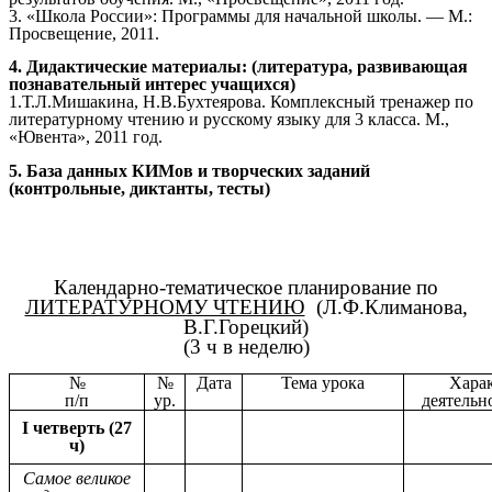
3. «Школа России»: Программы для начальной школы. — М.:
Просвещение, 2011.
4. Дидактические материалы: (литература, развивающая
познавательный интерес учащихся)
1.Т.Л.Мишакина, Н.В.Бухтеярова. Комплексный тренажер по
литературному чтению и русскому языку для 3 класса. М.,
«Ювента», 2011 год.
5. База данных КИМов и творческих заданий
(контрольные, диктанты, тесты)
Календарно-тематическое планирование по
ЛИТЕРАТУРНОМУ ЧТЕНИЮ
(Л.Ф.Климанова,
В.Г.Горецкий)
(3 ч в неделю)
№
№
Дата
Тема урока
Хара
п/п
ур.
деятельн
I четверть (27
ч)
Самое великое