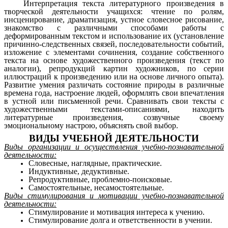
Интерпретация текста литературного произведения в
творческой деятельности учащихся: чтение по ролям,
инсценирование, драматизация, устное словесное рисование,
знакомство с различными способами работы с
деформированным текстом и использование их (установление
причинно-следственных связей, последовательности событий,
изложение с элементами сочинения, создание собственного
текста на основе художественного произведения (текст по
аналогии), репродукций картин художников, по серии
иллюстраций к произведению или на основе личного опыта).
Развитие умения различать состояние природы в различные
времена года, настроение людей, оформлять свои впечатления
в устной или письменной речи. Сравнивать свои тексты с
художественными текстами-описаниями, находить
литературные произведения, созвучные своему
эмоциональному настрою, объяснять свой выбор.
ВИДЫ УЧЕБНОЙ ДЕЯТЕЛЬНОСТИ
Виды организации и осуществления учебно-познавательной
деятельности:
Словесные, наглядные, практические.
Индуктивные, дедуктивные.
Репродуктивные, проблемно-поисковые.
Самостоятельные, несамостоятельные.
Виды стимулирования и мотивации учебно-познавательной
деятельности:
Стимулирование и мотивация интереса к учению.
Стимулирование долга и ответственности в учении.