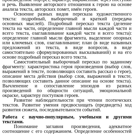
и речь. Выявление авторского отношения к герою на основе
анализа текста, авторских помет, имён героев.
Освоение разных видов пересказа художественного
текста: подробный, выборочный и краткий (передача
основных мыслей). Подробный пересказ текста (деление
текста на части, определение главной мысли каждой части и
всего текста, озаглавливание каждой части и всего текста):
определение главной мысли фрагмента, выделение опорных
или ключевых слов, озаглавливание; план (в виде назывных
предложений из текста, в виде вопросов, в виде
самостоятельно сформулированных высказываний) и на его
основе подробный пересказ всего текста.
Самостоятельный выборочный пересказ по заданному
фрагменту: характеристика героя произведения (выбор слов,
выражений в тексте, позволяющих составить рассказ о герое),
описание места действия (выбор слов, выражений в тексте,
позволяющих составить данное описание на основе текста).
Вычленение и сопоставление эпизодов из разных
произведений по общности ситуаций, эмоциональной
окраске, характеру поступков героев.
Развитие наблюдательности при чтении поэтических
текстов. Развитие умения предвосхищать (предвидеть) ход
развития сюжета, последовательности событий.
Работа с научно-популярным, учебными и другими
текстами.
Понимание заглавия произведения, адекватное
соотношение с его содержанием. Определение особенностей