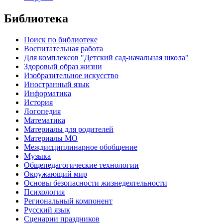
Библиотека
Поиск по библиотеке
Воспитательная работа
Для комплексов "Детский сад-начальная школа"
Здоровый образ жизни
Изобразительное искусство
Иностранный язык
Информатика
История
Логопедия
Математика
Материалы для родителей
Материалы МО
Междисциплинарное обобщение
Музыка
Общепедагогические технологии
Окружающий мир
Основы безопасности жизнедеятельности
Психология
Региональный компонент
Русский язык
Сценарии праздников