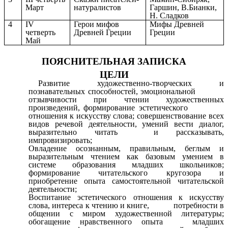
Март
натуралистов
Гаршин, В.Бианки,
Н. Сладков
4
IV
Герои мифов
Мифы Древней
четверть
Древней Греции
Греции
Май
ПОЯСНИТЕЛЬНАЯ ЗАПИСКА
ЦЕЛИ
Развитие
художественно-творческих и
познавательных способностей, эмоциональной
отзывчивости при чтении художественных
произведений, формирование эстетического
отношения к искусству слова; совершенствование всех
видов речевой деятельности, умений вести диалог,
выразительно читать и рассказывать,
импровизировать;
Овладение
осознанным, правильным, беглым и
выразительным чтением как базовым умением в
системе образования младших школьников;
формирование читательского кругозора и
приобретение опыта самостоятельной читательской
деятельности;
Воспитание
эстетического отношения к искусству
слова, интереса к чтению и книге, потребности в
общении с миром художественной литературы;
обогащение нравственного опыта младших