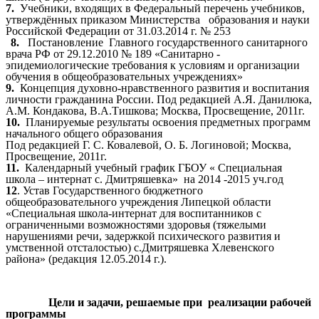
7.
Учебники, входящих в Федеральный перечень учебников,
утверждённых приказом Министерства образования и науки
Российской Федерации от 31.03.2014 г. № 253
.
Постановление Главного государственного санитарного
врача РФ от 29.12.2010 № 189 «Санитарно -
эпидемиологические требования к условиям и организации
обучения в общеобразовательных учреждениях»
9.
Концепция духовно-нравственного развития и воспитания
личности гражданина России. Под редакцией А.Я. Данилюка,
А.М. Кондакова, В.А.Тишкова; Москва, Просвещение, 2011г.
10.
Планируемые результаты освоения предметных программ
начального общего образования
Под редакцией Г. С. Ковалевой, О. Б. Логиновой; Москва,
Просвещение, 2011г.
11.
Календарный учебный график ГБОУ « Специальная
школа – интернат с. Дмитряшевка» на 2014 -2015 уч.год
12
. Устав Государственного бюджетного
общеобразовательного учреждения Липецкой области
«Специальная школа-интернат для воспитанников с
ограниченными возможностями здоровья (тяжелыми
нарушениями речи, задержкой психического развития и
умственной отсталостью) с.Дмитряшевка Хлевенского
района» (редакция 12.05.2014 г.).
Цели и задачи, решаемые при реализации рабочей
программы