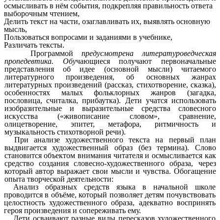
осмысливать в нём события, подкрепляя правильность ответа
выборочным чтением,
Делить текст на части, озаглавливать их, выявлять основную
мысль,
Пользоваться вопросами и заданиями в учебнике,
Различать тексты.
Программой
предусмотрена литературоведческая
пропедевтика. Обу
чающиеся получают первоначальные
представления об идее (основной мысли) читаемого
литературного произведения, об основных жанрах
литературных произведений (рассказ, стихотворение, сказка),
особенностях малых фольклорных жанров (загадка,
пословица, считалка, прибаутка). Дети учатся использовать
изобразительные и выразительные средства словесного
искусства («живописание словом», сравнение,
олицетворение, эпитет, метафора, ритмичность и
музыкальность стихотворной речи).
При анализе художественного текста на первый план
выдвигается художественный образ (без термина). Слово
становится объектом внимания читателя и осмысливается как
средство создания словесно-художественного образа, через
который автор выражает свои мысли и чувства. Обогащение
опыта творческой деятельности:
Анализ образных средств языка в начальной школе
проводится в объёме, который позволяет детям почувствовать
целостность художественного образа, адекватно воспринять
героя произведения и сопереживать ему.
Дети осваивают разные виды пересказов художественного