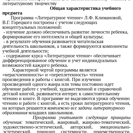
литературному творчеству
Общая характеристика учебного
предмета
Программа «Литературное чтение» Л.Ф. Климановой,
В.Г. Горецкого построена с учетом следующих
концептуальных положений:
- изучение должно обеспечивать развитие личности ребенка,
формирование его интеллекта и общей культуры;
- в результате обучения развивается читательская
деятельность школьников, а также формируются компоненты
учебной деятельности;
- содержание курса «Литературное чтение» обеспечивает
дифференцированное обучение и учет индивидуальных
возможностей каждого ребенка.
Характерной чертой программы является
«нерасчлененность» и «переплетенность» чтения
произведения и работы с книгой. При изучении
произведений одного жанра или темы постоянно идет
обучение работе с учебной, художественной и справочной
детской книгой, развивается интерес к самостоятельному
чтению и книге. В программе не выделяются уроки обучению
чтению и работе с книгой, а есть уроки литературного чтения,
на которых решаются
комплексно все задачи литературного
образования
младших школьников.
Программа учитывает следующие принципы
обучения:
тематический, жанровый, жанрово-тематический,
художественно-эстетический, авторский, эмоционально-
эстетический, принцип системности, приемственности,