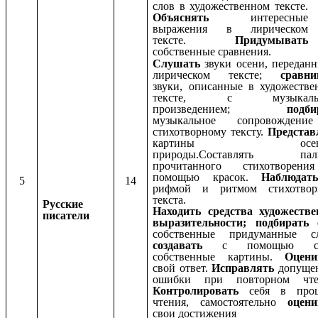
слов в художественном тексте.
Объяснять
интересные
выражения в лирическом
тексте.
Придумывать
собственные сравнения.
Слушать
звуки осени, передан
лирическом тексте;
сравни
звуки, описанные в художестве
тексте, с музыкаль
произведением;
подби
музыкальное сопровожден
стихотворному тексту.
Представ
картины осенн
природы.Составлять пал
прочитанного стихотворен
помощью красок.
Наблюда
5
14
рифмой и ритмом стихотвор
текста.
Русские
Находить средства художестве
писатели
выразительности; подбирать 
собственные придуманные сл
создавать
с помощью сл
собственные картины.
Оцени
свой ответ.
Исправлять
допуще
ошибки при повторном чте
Контролировать
себя в проц
чтения, самостоятельно
оцени
свои достижения