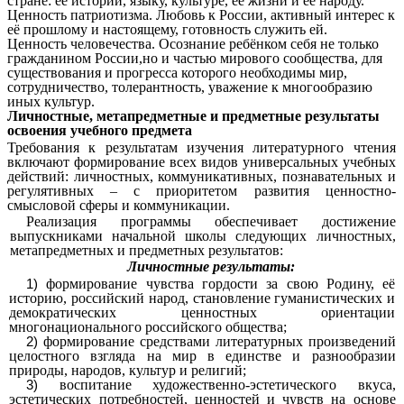
стране: её истории, языку, культуре, её жизни и её народу.
Ценность патриотизма. Любовь к России, активный интерес к
её прошлому и настоящему, готовность служить ей.
Ценность человечества. Осознание ребёнком себя не только
гражданином России,но и частью мирового сообщества, для
существования и прогресса которого необходимы мир,
сотрудничество, толерантность, уважение к многообразию
иных культур.
Личностные, метапредметные и предметные результаты
освоения учебного предмета
Требования к результатам изучения литературного чтения
включают формирование всех видов универсальных учебных
действий: личностных, коммуникативных, познавательных и
регулятивных – с приоритетом развития ценностно-
смысловой сферы и коммуникации.
Реализация программы обеспечивает достижение
выпускниками начальной школы следующих личностных,
метапредметных и предметных результатов:
Личностные результаты:
формирование чувства гордости за свою Родину, её
историю, российский народ, становление гуманистических и
демократических ценностных ориентации
многонационального российского общества;
формирование средствами литературных произведений
целостного взгляда на мир в единстве и разнообразии
природы, народов, культур и религий;
воспитание художественно-эстетического вкуса,
эстетических потребностей, ценностей и чувств на основе