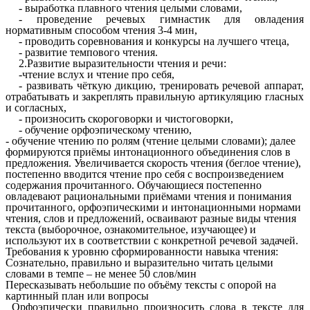
- выработка плавного чтения целыми словами,
- проведение речевых гимнастик для овладения
нормативным способом чтения 3-4 мин,
- проводить соревнования и конкурсы на лучшего чтеца,
- развитие темпового чтения.
2.Развитие выразительности чтения и речи:
-чтение вслух и чтение про себя,
- развивать чёткую дикцию, тренировать речевой аппарат,
отрабатывать и закреплять правильную артикуляцию гласных
и согласных,
- произносить скороговорки и чистоговорки,
- обучение орфоэпическому чтению,
- обучение чтению по ролям (чтение целыми словами); далее
формируются приёмы интонационного объединения слов в
предложения. Увеличивается скорость чтения (беглое чтение),
постепенно вводится чтение про себя с воспроизведением
содержания прочитанного. Обучающиеся постепенно
овладевают рациональными приёмами чтения и понимания
прочитанного, орфоэпическими и интонационными нормами
чтения, слов и предложений, осваивают разные виды чтения
текста (выборочное, ознакомительное, изучающее) и
используют их в соответствии с конкретной речевой задачей.
Требования к уровню сформированности навыка чтения:
Сознательно, правильно и выразительно читать целыми
словами в темпе – не менее 50 слов/мин
Пересказывать небольшие по объёму тексты с опорой на
картинный план или вопросы
Орфоэпически правильно произносить слова в тексте для