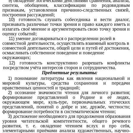
овладение логическими действиями сравнения, анализа,
синтеза, обобщения, классификации по родовидовым
признакам, установления причинно-следственных связей,
построения рассуждений;
готовность слушать собеседника и вести диалог,
признавать различные точки зрения и право каждого иметь и
излагать своё мнение и аргументировать свою точку зрения и
оценку событий;
умение договариваться о распределении ролей в
совместной деятельности, осуществлять взаимный контроль в
совместной деятельности, общей цели и путей её достижения,
осмысливать собственное поведение и поведение
окружающих;
готовность конструктивно разрешать конфликты
посредством учёта интересов сторон и сотрудничества.
Предметные результаты:
понимание литературы как явления национальной и
мировой культуры, средства сохранения и передачи
нравственных ценностей и традиций;
осознание значимости чтения для личного развития;
формирование представлений о Родине и её людях,
окружающем мире, куль-type, первоначальных этических
представлений, понятий о добре и зле, дружбе, честности;
формирование потребности в систематическом чтении;
достижение необходимого для продолжения образования
уровня читательской компетентности, общего речевого
развития, т. е. овладение чтением вслух и про себя,
элементарными приёмами анализа художественных, научно-