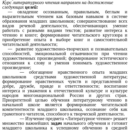
Курс литературного чтения направлен на достижение
следующих
целей:
овладение осознанным, правильным, беглым и
выразительным чтением как базовым навыком в системе
образования младших школьников; совершенствование всех
видов речевой деятельности, обеспечивающих умение
работать с разными видами текстов; развитие интереса к
чтению и книге; формирование читательского кругозора и
приобретение опыта в выборе книг и самостоятельной
читательской деятельности;
развитие художественно-творческих и познавательных
способностей, эмоциональной отзывчивости при чтении
художественных произведений; формирование эстетического
отношения к слову и умения понимать художественное
произведение;
обогащение нравственного опыта младших
школьников средствами художественной литературы;
формирование нравственных чувств и представлений о
добре, дружбе, правде и ответственности; воспитание
интереса и уважения к отечественной культуре и культуре
народов многонациональной России и других стран.
Приоритетной целью обучения литературному чтению в
начальной школе является формирование читательской
компетентности младшего школьника, осознание себя как
грамотного читателя, способного к творческой деятельности.
Изучение предмета «Литературное чтение» решает
множество важнейших
задач
начального обучения и готовит
младшего школьника к успешному обучению в средней