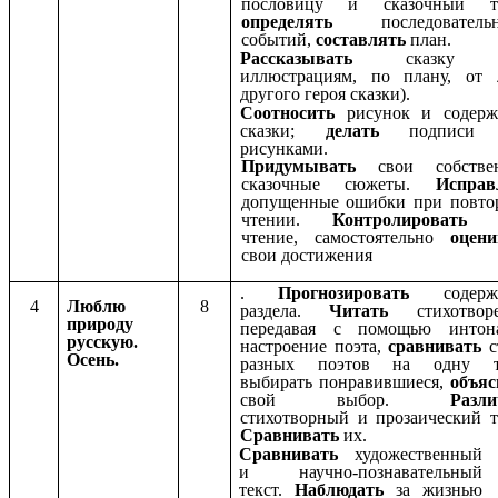
пословицу и сказочный те
определять
последователь
событий,
составлять
план.
Рассказывать
сказку 
иллюстрациям, по плану, от 
другого героя сказки).
Соотносить
рисунок и содерж
сказки;
делать
подписи
рисунками.
Придумывать
свои собстве
сказочные сюжеты.
Исправ
допущенные ошибки при повто
чтении.
Контролироват
чтение, самостоятельно
оцени
свои достижения
.
Прогнозировать
содерж
4
Люблю
8
раздела.
Читать
стихотвор
природу
передавая с помощью интон
русскую.
настроение поэта,
сравнивать
с
Осень.
разных поэтов на одну т
выбирать понравившиеся,
объяс
свой выбор.
Разли
стихотворный и прозаический т
Сравнивать
их.
Сравнивать
художественный
и научно-познавательный
текст.
Наблюдать
за жизнью