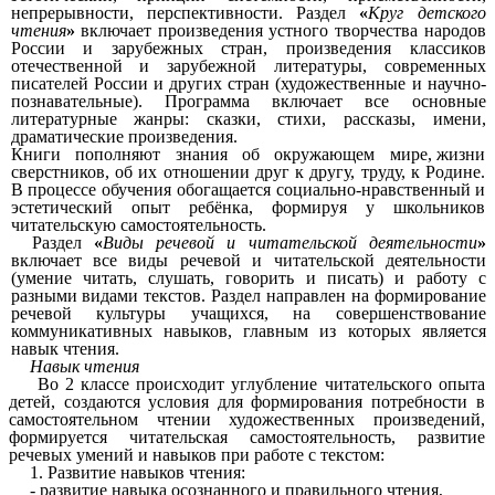
непрерывности, перспективности. Раздел
«
Круг детского
чтения
»
включает произведения устного творчества народов
России и зарубежных стран, произведения классиков
отечественной и зарубежной литературы, современных
писателей России и других стран (художественные и научно-
познавательные). Программа включает все основные
литературные жанры: сказки, стихи, рассказы, имени,
драматические произведения.
Книги пополняют знания об окружающем мире, жизни
сверстников, об их отношении друг к другу, труду, к Родине.
В процессе обучения обогащается социально-нравственный и
эстетический опыт ребёнка, формируя у школьников
читательскую самостоятельность.
Раздел
«
Виды речевой и читательской деятельности
»
включает вce виды речевой и читательской деятельности
(умение читать, слушать, говорить и писать) и работу с
разными видами текстов. Раздел направлен на формирование
речевой культуры учащихся, на совершенствование
коммуникативных навыков, главным из которых является
навык чтения.
Навык чтения
Во 2 классе происходит углубление читательского опыта
детей, создаются условия для формирования потребности в
самостоятельном чтении художественных произведений,
формируется читательская самостоятельность, развитие
речевых умений и навыков при работе с текстом:
1. Развитие навыков чтения:
- развитие навыка осознанного и правильного чтения,