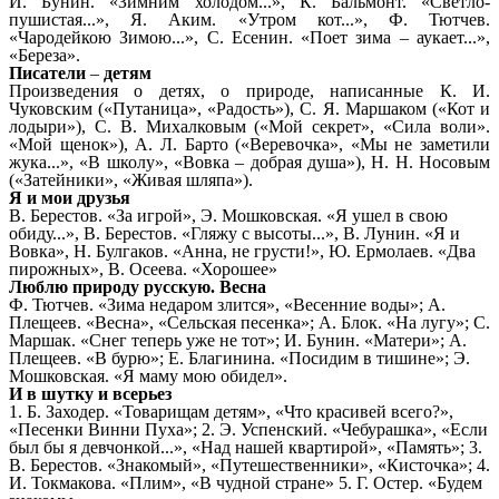
И. Бунин. «Зимним холодом...», К. Бальмонт. «Светло-
пушистая...», Я. Аким. «Утром кот...», Ф. Тютчев.
«Чародейкою Зимою...», С. Есенин. «Поет зима
–
аукает...»,
«Береза».
Писатели
–
детям
Произведения о детях, о природе, написанные К. И.
Чуковским («Путаница», «Радость»), С. Я. Маршаком («Кот и
лодыри»), С. В. Михалковым («Мой секрет», «Сила воли».
«Мой щенок»), А. Л. Барто («Веревочка», «Мы не заметили
жука...», «В школу», «Вовка
–
добрая душа»), Н. Н. Носовым
(«Затейники», «Живая шляпа»).
Я и мои друзья
В. Берестов. «За игрой», Э. Мошковская. «Я ушел в свою
обиду...», В. Берестов. «Гляжу с высоты...», В. Лунин. «Я и
Вовка», Н. Булгаков. «Анна, не грусти!», Ю. Ермолаев. «Два
пирожных», В. Осеева. «Хорошее»
Люблю природу русскую. Весна
Ф. Тютчев. «Зима недаром злится», «Весенние воды»; А.
Плещеев. «Весна», «Сельская песенка»; А. Блок. «На лугу»; С.
Маршак. «Снег теперь уже не тот»; И. Бунин. «Матери»; А.
Плещеев. «В бурю»; Е. Благинина. «Посидим в тишине»; Э.
Мошковская. «Я маму мою обидел».
И в шутку и всерьез
1. Б. Заходер. «Товарищам детям», «Что красивей всего?»,
«Песенки Винни Пуха»; 2. Э. Успенский. «Чебурашка», «Если
был бы я девчонкой...», «Над нашей квартирой», «Память»; 3.
В. Берестов. «Знакомый», «Путешественники», «Кисточка»; 4.
И. Токмакова. «Плим», «В чудной стране» 5. Г. Остер. «Будем