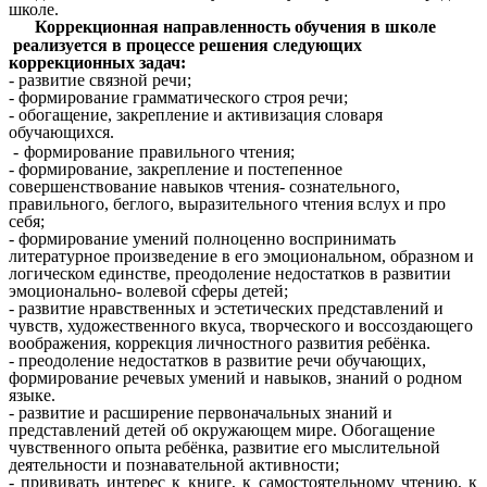
школе.
Коррекционная направленность обучения в школе
реализуется в процессе решения следующих
коррекционных задач:
- развитие связной речи;
- формирование грамматического строя речи;
- обогащение, закрепление и активизация словаря
обучающихся.
-
формирование
правильного чтения;
- формирование, закрепление и постепенное
совершенствование навыков чтения- сознательного,
правильного, беглого, выразительного чтения вслух и про
себя;
- формирование умений полноценно воспринимать
литературное произведение в его эмоциональном, образном и
логическом единстве, преодоление недостатков в развитии
эмоционально- волевой сферы детей;
- развитие нравственных и эстетических представлений и
чувств, художественного вкуса, творческого и воссоздающего
воображения, коррекция личностного развития ребёнка.
- преодоление недостатков в развитие речи обучающих,
формирование речевых умений и навыков, знаний о родном
языке.
- развитие и расширение первоначальных знаний и
представлений детей об окружающем мире. Обогащение
чувственного опыта ребёнка, развитие его мыслительной
деятельности и познавательной активности;
- прививать интерес к книге, к самостоятельному чтению, к