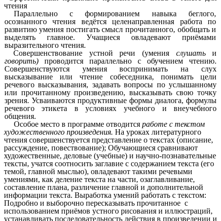
чтения
Параллельно с формированием навыка беглого,
осознанного чтения ведётся целенаправленная работа по
развитию умения постигать смысл прочитанного, обобщать и
выделять главное. Учащиеся овладевают приёмами
выразительного чтения.
Совершенствование устной речи (умения
слушать
и
говорить)
проводится параллельно с обучением чтению.
Совершенствуются умения воспринимать на слух
высказывание или чтение собеседника, понимать цели
речевого высказывания, задавать вопросы по услышанному
или прочитанному произведению, высказывать свою точку
зрения. Усваиваются продуктивные формы диалога, формулы
речевого этикета в условиях учебного и внеучебного
общения.
Особое место в программе отводится
работе с текстом
художественного произведения.
На уроках литературного
чтения совершенствуется представление о текстах (описание,
рассуждение, повествование); Обучающиеся сравнивают
художественные, деловые (учебные) и научно-познавательные
тексты, учатся соотносить заглавие с содержанием текста (его
темой, главной мыслью), овладевают такими речевыми
умениями, как деление текста на части, озаглавливание,
составление плана, различение главной и дополнительной
информации текста. Выработка умений работать с текстом:
Подробно и выборочно пересказывать прочитанное с
использованием приёмов устного рисования и иллюстраций,
устанавливать последовательность действия в произведении и