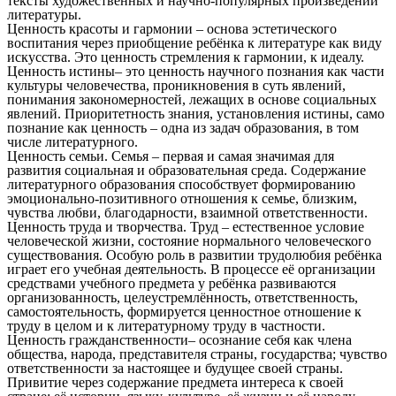
тексты художественных и научно-популярных произведений
литературы.
Ценность красоты и гармонии – основа эстетического
воспитания через приобщение ребёнка к литературе как виду
искусства. Это ценность стремления к гармонии, к идеалу.
Ценность истины– это ценность научного познания как части
культуры человечества, проникновения в суть явлений,
понимания закономерностей, лежащих в основе социальных
явлений. Приоритетность знания, установления истины, само
познание как ценность – одна из задач образования, в том
числе литературного.
Ценность семьи. Семья – первая и самая значимая для
развития социальная и образовательная среда. Содержание
литературного образования способствует формированию
эмоционально-позитивного отношения к семье, близким,
чувства любви, благодарности, взаимной ответственности.
Ценность труда и творчества. Труд – естественное условие
человеческой жизни, состояние нормального человеческого
существования. Особую роль в развитии трудолюбия ребёнка
играет его учебная деятельность. В процессе её организации
средствами учебного предмета у ребёнка развиваются
организованность, целеустремлённость, ответственность,
самостоятельность, формируется ценностное отношение к
труду в целом и к литературному труду в частности.
Ценность гражданственности– осознание себя как члена
общества, народа, представителя страны, государства; чувство
ответственности за настоящее и будущее своей страны.
Привитие через содержание предмета интереса к своей