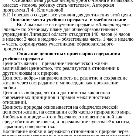
Основная цель уроков литературного чтения в начальных
классах - помочь ребенку стать читателем. Авторская
программа Л.Ф. Климановой,
В.Г. Горецкого создает все условия для достижения этой цели.
Описание места учебного предмета в учебном плане
Во 2-ом классе на изучение предмета «
Литературное
чтение
»
по Учебному плану для общеобразовательных
учреждений Липецкой области отводится 140 часов (4 часов
в неделю: 3 часа в неделю – обязательная часть, 1 час в неделю
– часть, формируемая участниками образовательного
процесса).
Описание ценностных ориентиров содержания
учебного предмета
Ценность жизни – признание человеческой жизни
величайшей ценностью, что реализуется в отношении к
другим людям и к природе.
Ценность добра– направленность на развитие и сохранение
жизни через сострадание и милосердие как проявление
любви.
Ценность свободы, чести и достоинства как основа
современных принципов и правил межличностных
отношений.
Ценность природы основывается на общечеловеческой
ценности жизни, на осознании себя частью природного мира.
Любовь к природе – это и бережное отношение к ней как
среде обитания человека, и переживание чувства её красоты,
гармонии, совершенства.
Воспитание любви и бережного отношения к природе через