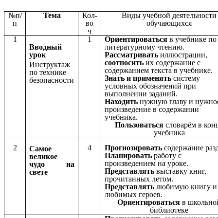
№п/
Тема
Кол-
Виды учебной деятельности
п
во
обучающихся
ч
1
1
Ориентироваться
в учебнике по
Вводный
литературному чтению.
урок
Рассматривать
иллюстрации,
соотносить
их содержание с
Инструктаж
содержанием текста в учебнике.
по технике
Знать и применять
систему
безопасности
условных обозначений при
выполнении заданий.
Находить
нужную главу и нужно
произведение в содержании
учебника.
Пользоваться
словарём в кон
учебника
2
4
Прогнозировать
содержание разд
Самое
Планировать
работу с
великое
произведением на уроке.
чудо на
Представлять
выставку книг,
свете
прочитанных летом.
Представлять
любимую книгу и
любимых героев.
Ориентироваться
в школьно
библиотеке