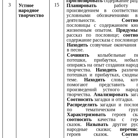
Прогнозировать
содержание разд
3
15
Устное
Планировать
работу
народное
произведением в соответств
творчество
условными обозначениями в
деятельности.
Соотно
пословицы с содержанием кн
жизненным опытом.
Придумы
рассказ по пословице;
соотно
содержание рассказа с пословице
Находить
созвучные окончания
в песне.
Сочинять
колыбельные пе
потешки, прибаутки, небыл
опираясь на опыт создания наро
творчества.
Находить
различ
потешках и прибаутках, сходн
теме.
Находить
слова, кот
помогают представить г
произведений устного народ
творчества.
Анализировать
заг
Соотносить
загадки и отгадки.
Распределить
загадки и посло
по тематическим групп
Характеризовать
героев ска
соотносить
качества с гер
сказок.
Называть
другие рус
народные сказки;
перечис
героев сказок.
Соотно