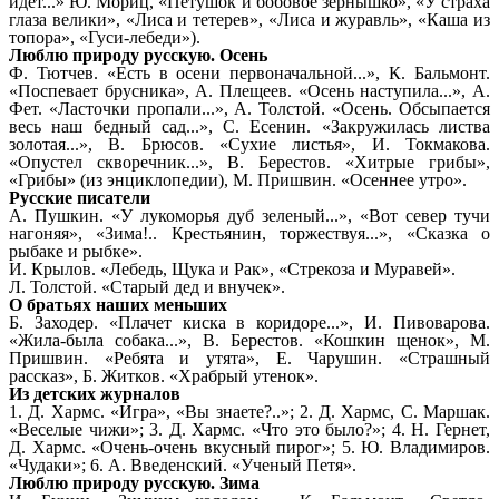
идет...» Ю. Мориц, «Петушок и бобовое зернышко», «У страха
глаза велики», «Лиса и тетерев», «Лиса и журавль», «Каша из
топора», «Гуси-лебеди»).
Люблю природу русскую. Осень
Ф. Тютчев. «Есть в осени первоначальной...», К. Бальмонт.
«Поспевает брусника», А. Плещеев. «Осень наступила...», А.
Фет. «Ласточки пропали...», А. Толстой. «Осень. Обсыпается
весь наш бедный сад...», С. Есенин. «Закружилась листва
золотая...», В. Брюсов. «Сухие листья», И. Токмакова.
«Опустел скворечник...», В. Берестов. «Хитрые грибы»,
«Грибы» (из энциклопедии), М. Пришвин. «Осеннее утро».
Русские писатели
А. Пушкин. «У лукоморья дуб зеленый...», «Вот север тучи
нагоняя», «Зима!.. Крестьянин, торжествуя...», «Сказка о
рыбаке и рыбке».
И. Крылов. «Лебедь, Щука и Рак», «Стрекоза и Муравей».
Л. Толстой. «Старый дед и внучек».
О братьях наших меньших
Б. Заходер. «Плачет киска в коридоре...», И. Пивоварова.
«Жила-была собака...», В. Берестов. «Кошкин щенок», М.
Пришвин. «Ребята и утята», Е. Чарушин. «Страшный
рассказ», Б. Житков. «Храбрый утенок».
Из детских журналов
1. Д. Хармс. «Игра», «Вы знаете?..»; 2. Д. Хармс, С. Маршак.
«Веселые чижи»; 3. Д. Хармс. «Что это было?»; 4. Н. Гернет,
Д. Хармс. «Очень-очень вкусный пирог»; 5. Ю. Владимиров.
«Чудаки»; 6. А. Введенский. «Ученый Петя».
Люблю природу русскую. Зима