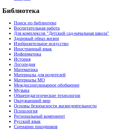
Библиотека
Поиск по библиотеке
Воспитательная работа
Для комплексов "Детский сад-начальная школа"
Здоровый образ жизни
Изобразительное искусство
Иностранный язык
Информатика
История
Логопедия
Математика
Материалы для родителей
Материалы МО
Междисциплинарное обобщение
Музыка
Общепедагогические технологии
Окружающий мир
Основы безопасности жизнедеятельности
Психология
Региональный компонент
Русский язык
Сценарии праздников