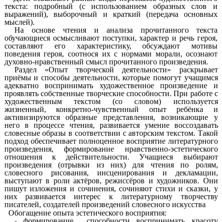
текста: подробный (с использованием образных слов и
выражений), выборочный и краткий (передача основных
мыслей).
На основе чтения и анализа прочитанного текста
обучающиеся осмысливают поступки, характер и речь героя,
составляют его характеристику, обсуждают мотивы
поведения героя, соотнося их с нормами морали, осознают
духовно-нравственный смысл прочитанного произведения.
Раздел «Опыт творческой деятельности» раскрывает
приёмы и способы деятельности, которые помогут учащимся
адекватно воспринимать художественное произведение и
проявлять собственные творческие способности. При работе с
художественным текстом (со словом) используется
жизненный, конкретно-чувственный опыт ребёнка и
активизируются образные представления, возникающие у
него в процессе чтения, развивается умение воссоздавать
словесные образы в соответствии с авторским текстом. Такой
подход обеспечивает полноценное восприятие литературного
произведения, формирование нравственно-эстетического
отношения к действительности. Учащиеся выбирают
произведения (отрывки из них) для чтения по ролям,
словесного рисования, инсценирования и декламации,
выступают в роли актёров, режиссёров и художников. Они
пишут изложения и сочинения, сочиняют стихи и сказки, у
них развивается интерес к литературному творчеству
писателей, создателей произведений словесного искусства
Обогащение опыта эстетического восприятия:
- формирование способности воспринимать красоту