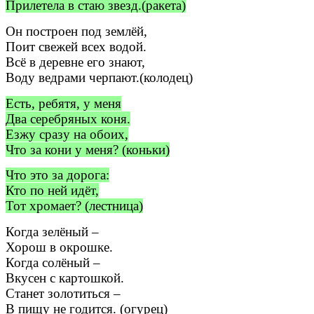
Прилетела в стаю звезд.(ракета)
Он построен под землёй,
Поит свежей всех водой.
Всё в деревне его знают,
Воду ведрами черпают.(колодец)
Есть, ребятя, у меня
Два серебряных коня.
Езжу сразу на обоих,
Что за кони у меня? (коньки)
Что это за дорога:
Кто по ней идёт,
Тот хромает? (лестница)
Когда зелёный –
Хорош в окрошке.
Когда солёный –
Вкусен с картошкой.
Станет золотиться –
В пищу не годится. (огурец)