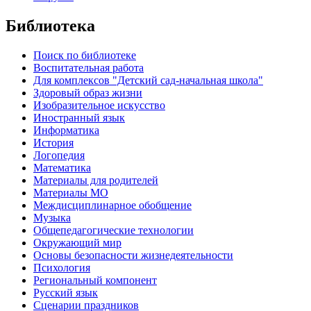
Библиотека
Поиск по библиотеке
Воспитательная работа
Для комплексов "Детский сад-начальная школа"
Здоровый образ жизни
Изобразительное искусство
Иностранный язык
Информатика
История
Логопедия
Математика
Материалы для родителей
Материалы МО
Междисциплинарное обобщение
Музыка
Общепедагогические технологии
Окружающий мир
Основы безопасности жизнедеятельности
Психология
Региональный компонент
Русский язык
Сценарии праздников