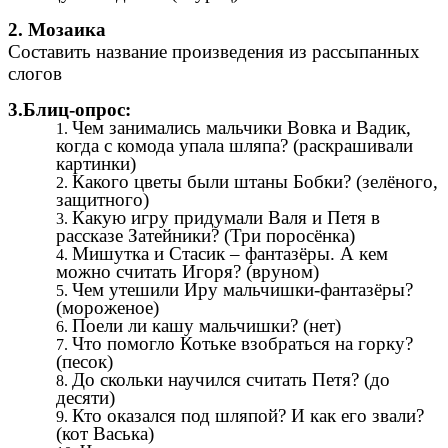
2. Мозаика
Составить название произведения из рассыпанных
слогов
3.Блиц-опрос:
Чем занимались мальчики Вовка и Вадик,
когда с комода упала шляпа? (раскрашивали
картинки)
Какого цветы были штаны Бобки? (зелёного,
защитного)
Какую игру придумали Валя и Петя в
рассказе Затейники? (Три поросёнка)
Мишутка и Стасик – фантазёры. А кем
можно считать Игоря? (вруном)
Чем утешили Иру мальчишки-фантазёры?
(мороженое)
Поели ли кашу мальчишки? (нет)
Что помогло Котьке взобраться на горку?
(песок)
До скольки научился считать Петя? (до
десяти)
Кто оказался под шляпой? И как его звали?
(кот Васька)