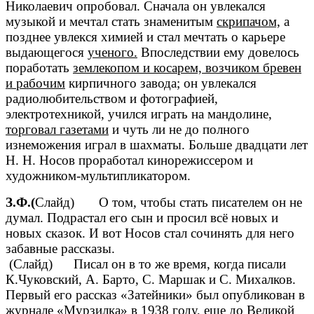
Николаевич опробовал. Сначала он увлекался
музыкой и мечтал стать знаменитым
скрипачом,
а
позднее увлекся химией и стал мечтать о карьере
выдающегося
ученого.
Впоследствии ему довелось
поработать
землекопом и косарем, возчиком бревен
и рабочим
кирпичного завода; он увлекался
радиолюбительством и фотографией,
электротехникой, учился играть на мандолине,
торговал газетами
и чуть ли не до полного
изнеможения играл в шахматы. Больше двадцати лет
Н. Н. Носов проработал кинорежиссером и
художником-мультипликатором.
З.Ф.(
Слайд) О том, чтобы стать писателем он не
думал. Подрастал его сын и просил всё новых и
новых сказок. И вот Носов стал сочинять для него
забавные рассказы.
(Слайд) Писал он в то же время, когда писали
К.Чуковский, А. Барто, С. Маршак и С. Михалков.
Первый его рассказ «Затейники» был опубликован в
журнале «Мурзилка» в 1938 году, еще до Великой