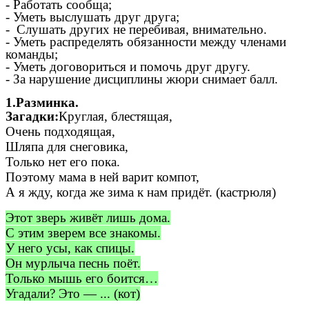
- Работать сообща;
- Уметь выслушать друг друга;
- Слушать других не перебивая, внимательно.
- Уметь распределять обязанности между членами
команды;
- Уметь договориться и помочь друг другу.
- За нарушение дисциплины жюри снимает балл.
1.Разминка.
Загадки:
Круглая, блестящая,
Очень подходящая,
Шляпа для снеговика,
Только нет его пока.
Поэтому мама в ней варит компот,
А я жду, когда же зима к нам придёт. (кастрюля)
Этот зверь живёт лишь дома.
С этим зверем все знакомы.
У него усы, как спицы.
Он мурлыча песнь поёт.
Только мышь его боится…
Угадали? Это — ... (кот)