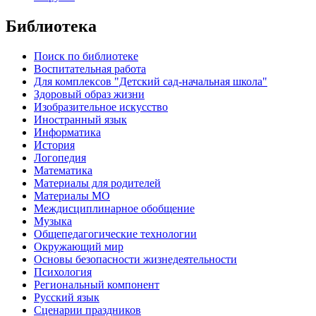
Библиотека
Поиск по библиотеке
Воспитательная работа
Для комплексов "Детский сад-начальная школа"
Здоровый образ жизни
Изобразительное искусство
Иностранный язык
Информатика
История
Логопедия
Математика
Материалы для родителей
Материалы МО
Междисциплинарное обобщение
Музыка
Общепедагогические технологии
Окружающий мир
Основы безопасности жизнедеятельности
Психология
Региональный компонент
Русский язык
Сценарии праздников