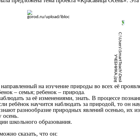
ыла предложена тема проекта «Красавица Осень». Эта т
,
направленный на изучение природы во всех её проявл
нок – семья; ребенок – природа
.
аблюдать за её изменениями, знать. В процессе позна
Если ребёнок научится наблюдать за природой, то он н
ознают разнообразие природных явлений осенью, их 
 осень.
ции школьного образования.
можно сказать, что он: