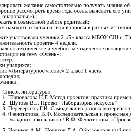
улировать желание самостоятельно получать знания о
оронне рассмотреть время года осень
выяснить его уни
,
очарованье»).;
екать к совместной работе родителей;
ся находить ответы на свои вопросы в разных источни
кте участвовали ученики 2 «Б» класса МБОУ СШ с. Тар
жительность проекта- 4 недели.
ально-техническое и учебно- методическое оснащение
страции на тему «Осень»;
ьютер;
лки учащихся;
ник «Литературное чтение» 2 класс 1 часть;
лопедия;
очники.
Список литературы:
1. Шаповалова Н.Г. Метод проектов: практика приме
2. Шутова В.Г. Проект "Лаборатория искусств"
3. Перевёртень Г.И. Самоделки из разных материало
4. Феоктистова, В.Ф. Исследовательская и проектная 
младших школьников / В.Ф. Феоктистова. «Просве
5.
Новиков А.М., Новиков Д.А.
Образовательный прое