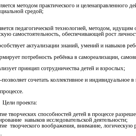
вляется методом практического и целенаправленного 
оциальной средой;
ляется педагогической технологией, методом, идущим
скую самостоятельность, обеспечивающей рост личности
особствует актуализации знаний, умений и навыков р
рмирует потребность ребёнка в самореализации, само
ализует принцип сотрудничества детей и взрослых;
зволяет сочетать коллективное и индивидуальное 
оцессе.
Цели проекта:
тие творческих способностей детей в процессе разре
рование навыков исследовательской деятельности;
тие творческого воображения, внимание, логическую 
: