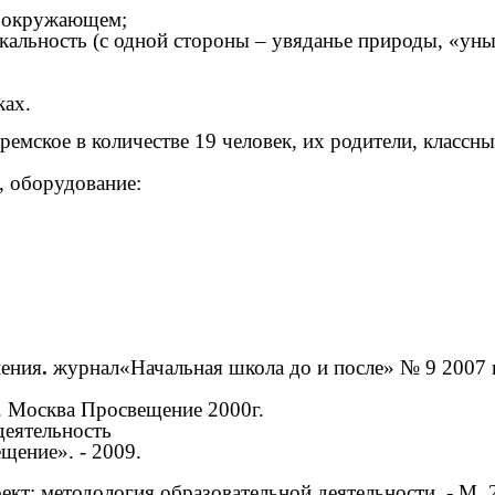
б окружающем;
кальность (с одной стороны – увяданье природы, «уны
ках.
емское в количестве 19 человек, их родители, классны
, оборудование:
нения
.
журнал«Начальная школа до и после» № 9 2007 
в. Москва Просвещение 2000г.
деятельность
щение». - 2009.
кт: методология образовательной деятельности. - М.,