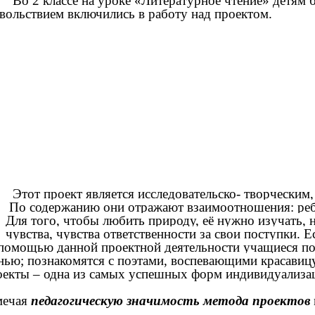
Во 2 классе на уроке «Литературное чтение» детям б
вольствием включились в работу над проектом.
Этот проект является исследовательско- творческим
По содержанию они отражают взаимоотношения: ребе
Для того, чтобы любить природу, её нужно изучать, н
чувства, чувства ответственности за свои поступки. 
помощью данной проектной деятельности учащиеся п
нью; познакомятся с поэтами, воспевающими красавицу
екты – одна из самых успешных форм индивидуализа
мечая
педагогическую значимость метода проектов