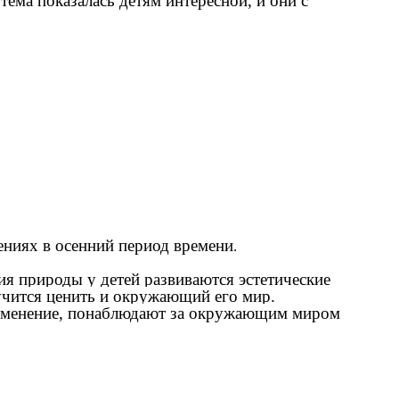
ема показалась детям интересной, и они с
ениях в осенний период времени
.
ния природы у детей развиваются эстетические
аучится ценить и окружающий его мир.
изменение, понаблюдают за окружающим миром