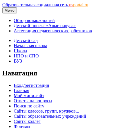
Образовательная социальная сеть
ns
portal.ru
Меню
Обзор возможностей
Детский проект «Алые паруса»
Аттестация педагогических работников
Детский сад
Начальная школа
Школа
НПО и СПО
ВУЗ
Навигация
Вход/регистрация
Главная
Мой мини-сайт
Ответы на вопросы
Поиск по сайту
Сайты классов, групп, кружков...
Сайты образовательных учреждений
Сайты коллег
Форумы