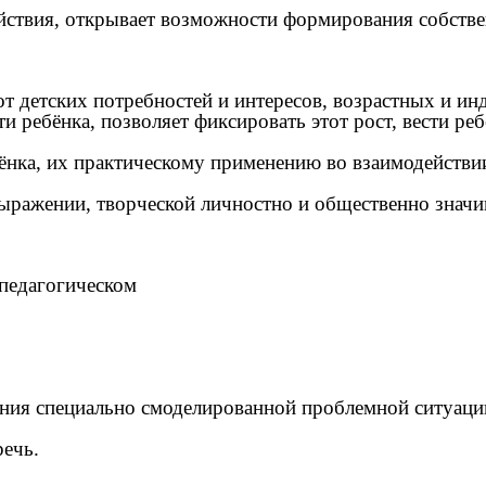
действия, открывает возможности формирования собств
 от детских потребностей и интересов, возрастных и 
 ребёнка, позволяет фиксировать этот рост, вести ребё
ебёнка, их практическому применению во взаимодейств
выражении, творческой личностно и общественно значи
в педагогическом
шения специально смоделированной проблемной ситуаци
речь.