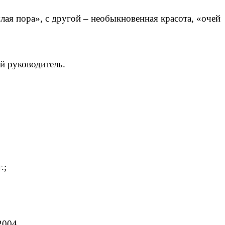
лая пора», с другой – необыкновенная красота, «очей
й руководитель.
г.;
2004.