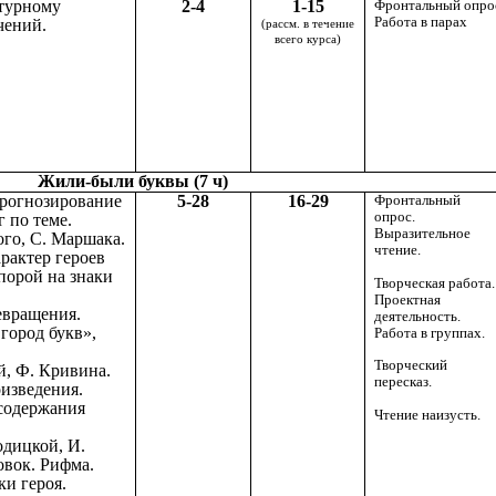
атурному
2-4
1-15
Фронтальный опро
Работа в парах
чений.
(рассм. в течение
всего курса)
Жили-были
буквы (7 ч)
Прогнозирование
5-28
16-29
Фронтальный
опрос.
 по теме.
Выразительное
ого, С. Маршака.
чтение.
рактер героев
порой на знаки
Творческая работа.
Проектная
евращения.
деятельность.
город букв»,
Работа в группах.
Творческий
й, Ф. Кривина.
пересказ.
оизведения.
 содержания
Чтение наизусть.
одицкой, И.
овок. Рифма.
ки героя.