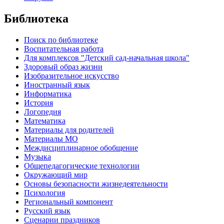
Библиотека
Поиск по библиотеке
Воспитательная работа
Для комплексов "Детский сад-начальная школа"
Здоровый образ жизни
Изобразительное искусство
Иностранный язык
Информатика
История
Логопедия
Математика
Материалы для родителей
Материалы МО
Междисциплинарное обобщение
Музыка
Общепедагогические технологии
Окружающий мир
Основы безопасности жизнедеятельности
Психология
Региональный компонент
Русский язык
Сценарии праздников