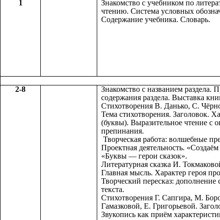
1
Знакомство с учебником по литер
чтению. Система условных обозна
Содержание учебника. Словарь.
2-8
Знакомство с названием раздела. 
содержания раздела. Выставка книг
Стихотворения В. Данько, С. Чёрн
Тема стихотворения. Заголовок. Ха
(буквы). Выразительное чтение с о
препинания.
Творческая работа: волшебные пр
Проектная деятельность. «Создаём 
«Буквы — герои сказок».
Литературная сказка И. Токмаково
Главная мысль. Характер героя пр
Творческий пересказ: дополнение
текста.
Стихотворения Г. Сапгира, М. Бор
Гамазковой, Е. Григорьевой. Загол
Звукопись как приём характеристи