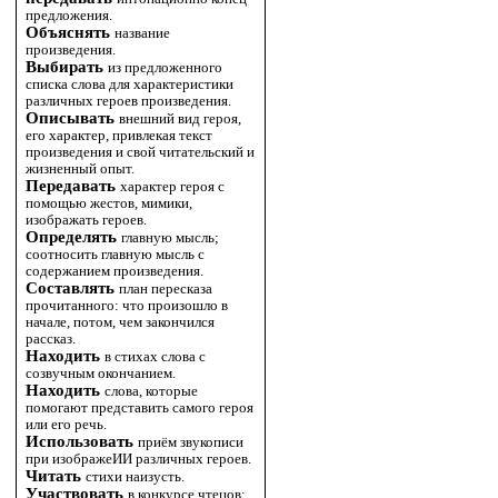
предложения.
Объяснять
название
произведения.
Выбирать
из предложенного
списка слова для характеристики
различных героев произведения.
Описывать
внешний вид героя,
его характер, привлекая текст
произведения и свой читательский и
жизненный опыт.
Передавать
характер героя с
помощью жестов, мимики,
изображать героев.
Определять
главную мысль;
соотносить главную мысль с
содержанием произведения.
Составлять
план пересказа
прочитанного: что произошло в
начале, потом, чем закончился
рассказ.
Находить
в стихах слова с
созвучным окончанием.
Находить
слова, которые
помогают представить самого героя
или его речь.
Использовать
приём звукописи
при изображеИИ различных героев.
Читать
стихи наизусть.
Участвовать
в конкурсе чтецов;