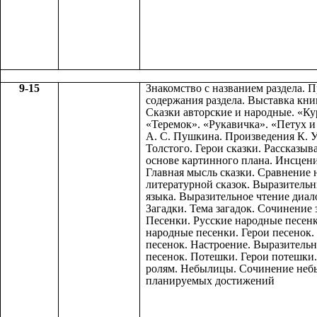
9-15
Знакомство с названием раздела. 
содержания раздела. Выставка книг
Сказки авторские и народные. «Ку
«Теремок». «Рукавичка». «Петух и
А. С. Пушкина. Произведения К. 
Толстого. Герои сказки. Рассказыв
основе картинного плана. Инсцен
Главная мысль сказки. Сравнение 
литературной сказок. Выразительн
языка. Выразительное чтение диало
Загадки. Тема загадок. Сочинение 
Песенки. Русские народные песен
народные песенки. Герои песенок.
песенок. Настроение. Выразительн
песенок. Потешки. Герои потешки.
ролям. Небылицы. Сочинение неб
планируемых достижений