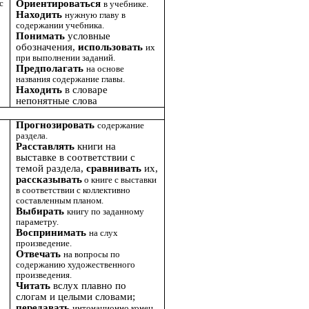
с
Ориентироваться
в учебнике.
Находить
нужную главу в
содержании учебника.
Понимать
условные
обозначения,
использовать
их
при выполнении заданий.
Предполагать
на основе
названия содержание главы.
Находить
в словаре
непонятные слова
Прогнозировать
содержание
раздела.
Расставлять
книги на
выставке в соответствии с
темой раздела,
сравнивать
их,
рассказывать
о книге с выставки
в соответствии с коллективно
составленным планом.
Выбирать
книгу по заданному
параметру.
Воспринимать
на слух
произведение.
Отвечать
на вопросы по
содержанию художественного
произведения.
Читать
вслух плавно по
слогам и целыми словами;
передавать
интонационно конец