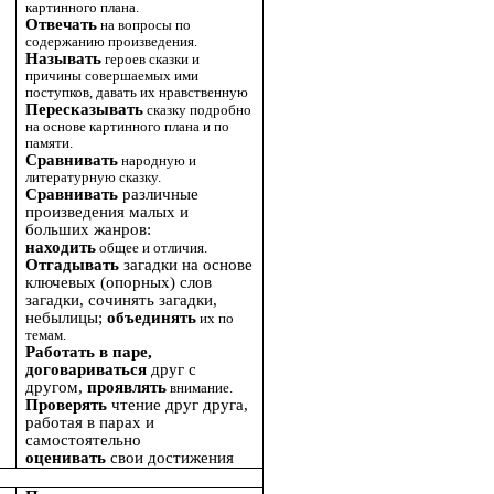
картинного плана.
Отвечать
на вопросы по
содержанию произведения.
Называть
героев сказки и
причины совершаемых ими
поступков, давать их нравственную
Пересказывать
сказку подробно
на основе картинного плана и по
памяти.
Сравнивать
народную и
литературную сказку.
Сравнивать
различные
произведения малых и
больших жанров:
находить
общее и отличия.
Отгадывать
загадки на основе
ключевых (опорных) слов
загадки, сочинять загадки,
небылицы;
объединять
их по
темам.
Работать в паре,
договариваться
друг с
другом,
проявлять
внимание.
Проверять
чтение друг друга,
работая в парах и
самостоятельно
оценивать
свои достижения