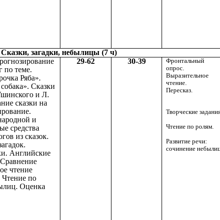
Сказки, загадки, небылицы (7 ч)
Прогнозирование
29-62
30-39
Фронтальный
опрос.
 по теме.
Выразительное
рочка Ряба».
чтение.
 собака». Сказки
Пересказ.
Ушинского и Л.
ание сказки на
ирование.
Творческие задания
народной и
Чтение по ролям.
ые средства
гов из сказок.
Развитие речи:
загадок.
сочинение небылиц
ки. Английские
 Сравнение
ое чтение
 Чтение по
ылиц. Оценка