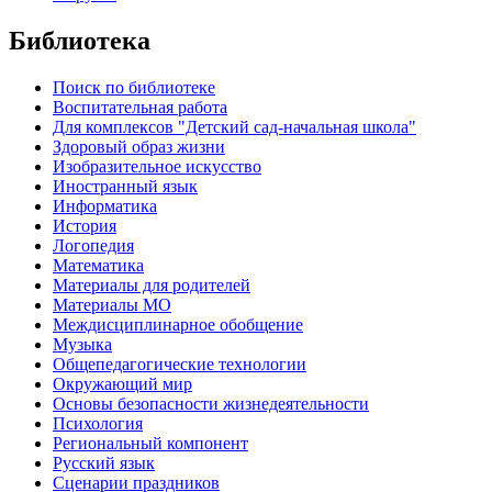
Библиотека
Поиск по библиотеке
Воспитательная работа
Для комплексов "Детский сад-начальная школа"
Здоровый образ жизни
Изобразительное искусство
Иностранный язык
Информатика
История
Логопедия
Математика
Материалы для родителей
Материалы МО
Междисциплинарное обобщение
Музыка
Общепедагогические технологии
Окружающий мир
Основы безопасности жизнедеятельности
Психология
Региональный компонент
Русский язык
Сценарии праздников