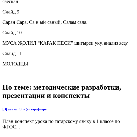
саескан.
Слайд 9
Саран Сара, Са н ый-саный, Салам сала.
Слайд 10
МУСА ҖӘЛИЛ “КАРАК ПЕСИ” шигырен уку, анализ ясау
Слайд 11
МОЛОДЦЫ!
По теме: методические разработки,
презентации и конспекты
[Э] авазы, Э, э (е) хәрефләре.
План-конспект урока по татарскому языку в 1 классе по
ФГОС...