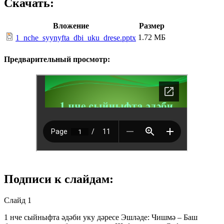
Скачать:
Вложение
Размер
1.72 МБ
1_nche_syynyfta_dbi_uku_drese.pptx
Предварительный просмотр:
Подписи к слайдам:
Слайд 1
1 нче сыйныфта әдәби уку дәресе Эшләде: Чишмә – Баш