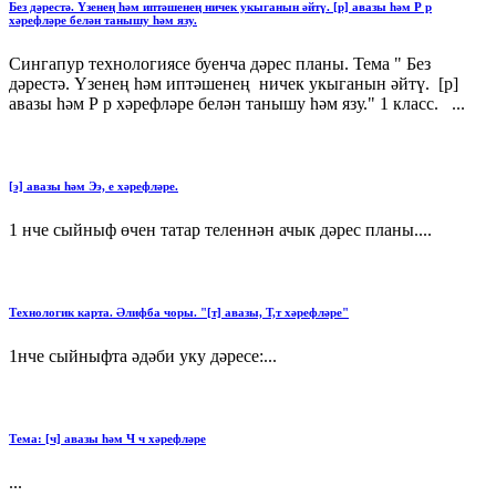
Без дәрестә. Үзенең һәм иптәшенең ничек укыганын әйтү. [р] авазы һәм Р р
хәрефләре белән танышу һәм язу.
Сингапур технологиясе буенча дәрес планы. Тема " Без
дәрестә. Үзенең һәм иптәшенең ничек укыганын әйтү. [р]
авазы һәм Р р хәрефләре белән танышу һәм язу." 1 класс. ...
[э] авазы һәм Ээ, е хәрефләре.
1 нче сыйныф өчен татар теленнән ачык дәрес планы....
Технологик карта. Әлифба чоры. "[т] авазы, Т,т хәрефләре"
1нче сыйныфта әдәби уку дәресе:...
Тема: [ч] авазы һәм Ч ч хәрефләре
...