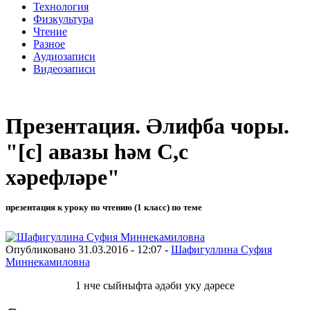
Технология
Физкультура
Чтение
Разное
Аудиозаписи
Видеозаписи
Презентация. Әлифба чоры.
"[с] авазы һәм С,с
хәрефләре"
презентация к уроку по чтению (1 класс) по теме
Опубликовано 31.03.2016 - 12:07 -
Шафигуллина Суфия
Миннекамиловна
1 нче сыйныфта әдәби уку дәресе