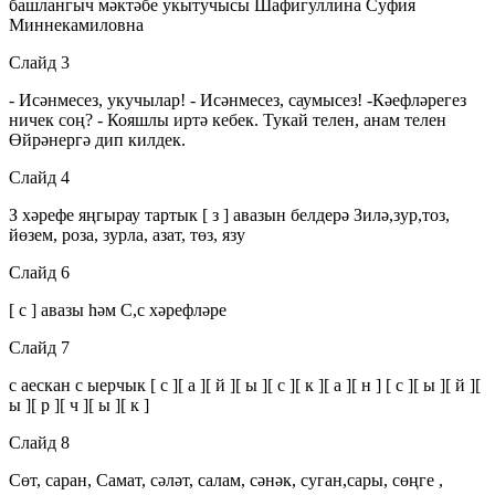
башлангыч мәктәбе укытучысы Шафигуллина Суфия
Миннекамиловна
Слайд 3
- Исәнмесез, укучылар! - Исәнмесез, саумысез! -Кәефләрегез
ничек соң? - Кояшлы иртә кебек. Тукай телен, анам телен
Өйрәнергә дип килдек.
Слайд 4
З хәрефе яңгырау тартык [ з ] авазын белдерә Зилә,зур,тоз,
йөзем, роза, зурла, азат, төз, язу
Слайд 6
[ с ] авазы һәм С,с хәрефләре
Слайд 7
с аескан с ыерчык [ с ][ а ][ й ][ ы ][ с ][ к ][ а ][ н ] [ с ][ ы ][ й ][
ы ][ р ][ ч ][ ы ][ к ]
Слайд 8
Сөт, саран, Самат, сәләт, салам, сәнәк, суган,сары, сөңге ,