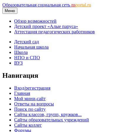
Образовательная социальная сеть
ns
portal.ru
Меню
Обзор возможностей
Детский проект «Алые паруса»
Аттестация педагогических работников
Детский сад
Начальная школа
Школа
НПО и СПО
ВУЗ
Навигация
Вход/регистрация
Главная
Мой мини-сайт
Ответы на вопросы
Поиск по сайту
Сайты классов, групп, кружков...
Сайты образовательных учреждений
Сайты коллег
Форумы