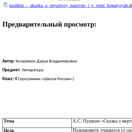
pushkin_-_skazka_o_myortvoy_tsarevne_i_o_semi_bogatyryah.d
Предварительный просмотр:
Автор
: Кочуренко Дарья Владимировна
Предмет
: Литература
Класс: 4
(программа «Школа России»)
Тема
А.С. Пушкин «Сказка о мерт
Познакомить учащихся со ск
Цель