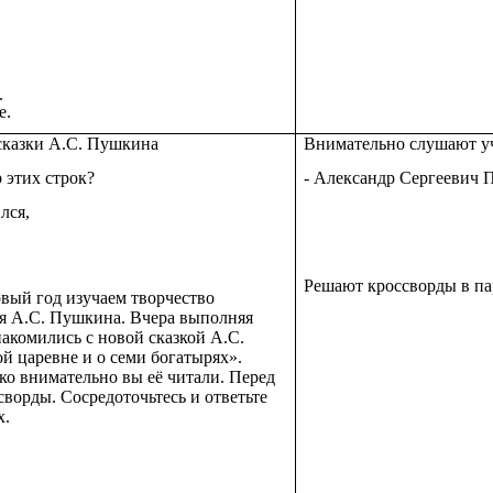
.
е.
 сказки А.С. Пушкина
Внимательно слушают у
р этих строк?
- Александр Сергеевич
лся,
Решают кроссворды в па
рвый год изучаем творчество
ля А.С. Пушкина. Вчера выполняя
комились с новой сказкой А.С.
й царевне и о семи богатырях».
ко внимательно вы её читали. Перед
сворды. Сосредоточьтесь и ответьте
х.