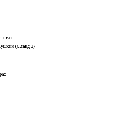
чителя.
 Пушкин
(Слайд 1)
рах.