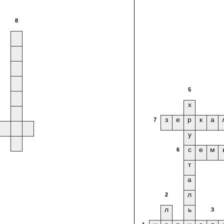
8
5
х
з
е
р
к
а
7
у
с
е
м
6
т
а
л
2
л
ь
3