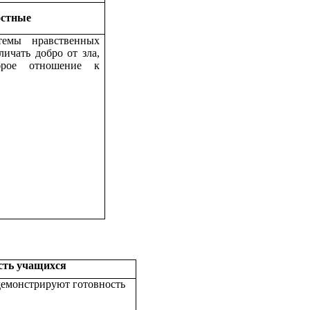
стные
темы нравственных
личать добро от зла,
брое отношение к
сть учащихся
демонстрируют готовность