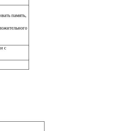
ивать память,
ложительного
и с