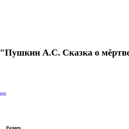
 "Пушкин А.С. Сказка о мёртво
вна
Размер