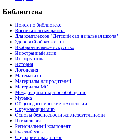
Библиотека
Поиск по библиотеке
Воспитательная работа
Для комплексов "Детский сад-начальная школа"
Здоровый образ жизни
Изобразительное искусство
Иностранный язык
Информатика
История
Логопедия
Математика
Материалы для родителей
Материалы МО
Междисциплинарное обобщение
Музыка
Общепедагогические технологии
Окружающий мир
Основы безопасности жизнедеятельности
Психология
Региональный компонент
Русский язык
Сценарии праздников