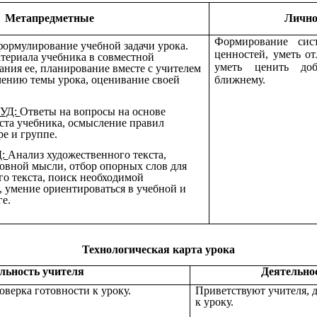
Метапредметные
Лично
Формирование сис
формулирование учебной задачи урока.
ценностей, уметь от
атериала учебника в совместной
уметь ценить до
ания ее, планирование вместе с учителем
чению темы урока, оценивание своей
ближнему.
УУД:
Ответы на вопросы на основе
ста учебника, осмысление правил
ре и группе.
Д:
Анализ художественного текста,
овной мысли, отбор опорных слов для
го текста, поиск необходимой
 умение ориентироваться в учебной и
ге.
Технологическая карта урока
льность учителя
Деятельно
верка готовности к уроку.
Приветствуют учителя, 
к уроку.