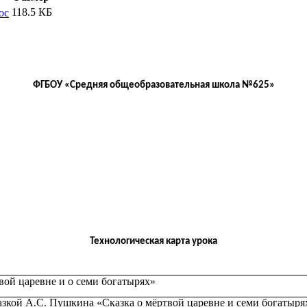
118.5 КБ
oc
ФГБОУ «Средняя общеобразовательная школа №625»
Технологическая карта урока
вой царевне и о семи богатырях»
азкой А.С. Пушкина «Сказка о мёртвой царевне и семи богатыря