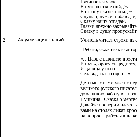
Начинается урок.
В путешествие пойдём.
В страну сказок попадём.
Слушай, думай, наблюдай,
Сказку нашу отгадай.
Глазки дружно закрывайте
Сказку в душу пропускайт
2
Учитель читает строки из
Актуализация знаний.
- Ребята, скажите кто авто
«…
Царь с царицею прости
В путь-дорогу снарядился,
И царица у окна
Села ждать его одна
…»
Дети мы с вами уже не пе
великого русского писате
домашнюю работу вы позна
Пушкина «Сказка о мёртво
Давайте проверим насколь
вами на столах лежат крос
на вопросы работая в пара