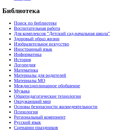
Библиотека
Поиск по библиотеке
Воспитательная работа
Для комплексов "Детский сад-начальная школа"
Здоровый образ жизни
Изобразительное искусство
Иностранный язык
Информатика
История
Логопедия
Математика
Материалы для родителей
Материалы МО
Междисциплинарное обобщение
Музыка
Общепедагогические технологии
Окружающий мир
Основы безопасности жизнедеятельности
Психология
Региональный компонент
Русский язык
Сценарии праздников