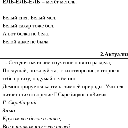
ЕЛЬ-ЕЛЬ-ЕЛЬ –
метёт метель.
Бeлый снег. Бeлый мел.
Бeлый сахар тожe бел.
А вoт белка не бeла.
Бeлой даже нe была.
2.Актуализ
- Сегодня начинаем изучение нового раздела,
Послушай, пожалуйста, стихотворение, которое я
тебе прочту, подумай о чём оно.
Демонстрируется картина зимней природы. Учитель
читает стихотворение Г.Скребицкого «Зима».
Г. Скребицкий
Зима
Кругом все белое и синее,
Все в тонком кружеве теней.