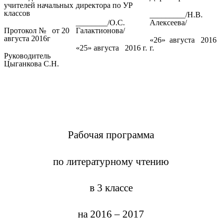
учителей начальных
директора по УР
классов
_________/Н.В.
________/О.С.
Алексеева/
Протокол № от 20
Галактионова/
августа 2016г
«26» августа 2016
«25» августа 2016 г.
г.
Руководитель
Цыганкова С.Н.
Рабочая программа
по литературному чтению
в 3 классе
на 2016 – 2017