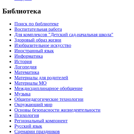
Библиотека
Поиск по библиотеке
Воспитательная работа
Для комплексов "Детский сад-начальная школа"
Здоровый образ жизни
Изобразительное искусство
Иностранный язык
Информатика
История
Логопедия
Математика
Материалы для родителей
Материалы МО
Междисциплинарное обобщение
Музыка
Общепедагогические технологии
Окружающий мир
Основы безопасности жизнедеятельности
Психология
Региональный компонент
Русский язык
Сценарии праздников