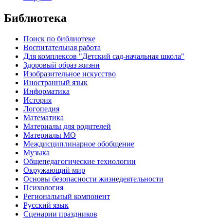
Библиотека
Поиск по библиотеке
Воспитательная работа
Для комплексов "Детский сад-начальная школа"
Здоровый образ жизни
Изобразительное искусство
Иностранный язык
Информатика
История
Логопедия
Математика
Материалы для родителей
Материалы МО
Междисциплинарное обобщение
Музыка
Общепедагогические технологии
Окружающий мир
Основы безопасности жизнедеятельности
Психология
Региональный компонент
Русский язык
Сценарии праздников