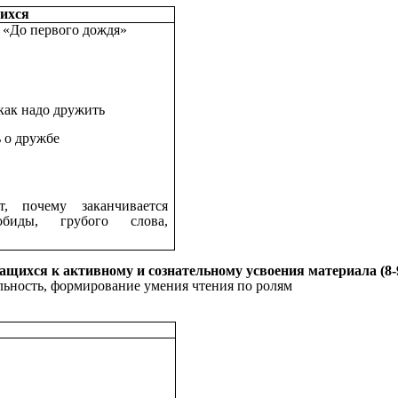
ихся
й «До первого дождя»
 как надо дружить
ь о дружбе
т, почему заканчивается
биды, грубого слова,
чащихся к активному и сознательному усвоения материала (8-
ьность, формирование умения чтения по ролям