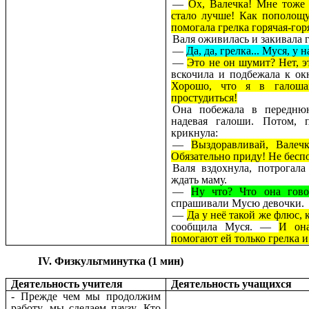
—
Ох, Валечка! Мне тоже 
стало лучше! Как пополощу
помогала грелка горячая-гор
Валя оживилась и закивала 
—
Да, да, грелка... Муся, у 
—
Это не он шумит? Нет, э
вскочила и подбежала к о
Хорошо, что я в галош
простудиться!
Она побежала в переднюю
надевая галоши. Потом, п
крикнула:
—
Выздоравливай, Валеч
Обязательно приду! Не бесп
Валя вздохнула, потрогал
ждать маму.
—
Ну что? Что она гов
спрашивали Мусю девочки.
—
Да у неё такой же флюс, 
сообщила Муся. —
И она
помогают ей только грелка и
IV. Физкультминутка (1 мин)
Деятельность учителя
Деятельность учащихся
- Прежде чем мы продолжим
работу, мы сделаем паузу. Кто