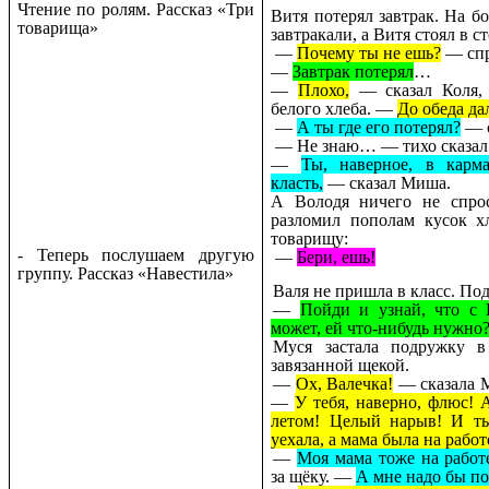
Чтение по ролям. Рассказ «Три
Витя потерял завтрак. На б
товарища»
завтракали, а Витя стоял в с
—
Почему ты не ешь?
— спр
—
Завтрак потерял
…
—
Плохо,
— сказал Коля, 
белого хлеба. —
До обеда да
—
А ты где его потерял?
— 
— Не знаю… — тихо сказал 
—
Ты, наверное, в карм
класть,
— сказал Миша.
А Володя ничего не спро
разломил пополам кусок х
товарищу:
- Теперь послушаем другую
—
Бери, ешь!
группу. Рассказ «Навестила»
Валя не пришла в класс. По
—
Пойди и узнай, что с 
может, ей что-нибудь нужно
Муся застала подружку в
завязанной щекой.
—
Ох, Валечка!
— сказала М
—
У тебя, наверно, флюс! 
летом! Целый нарыв! И ты
уехала, а мама была на работ
—
Моя мама тоже на работ
за щёку. —
А мне надо бы п