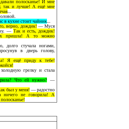
давали полосканье! И мне
, так и лучше! А ещё мне
ячая
...
головой.
нас в кухне стоит чайник
...
то, верно, дождик!
— Муся
кну. —
Так и есть, дождик!
ах пришла! А то можно
, долго стучала ногами,
росунув в дверь голову,
ка! Я ещё приду к тебе!
окойся!
а холодную грелку и стала
орила? Что ей нужно?
—
как был у меня!
— радостно
 ничего не говорила! А
 полосканье!