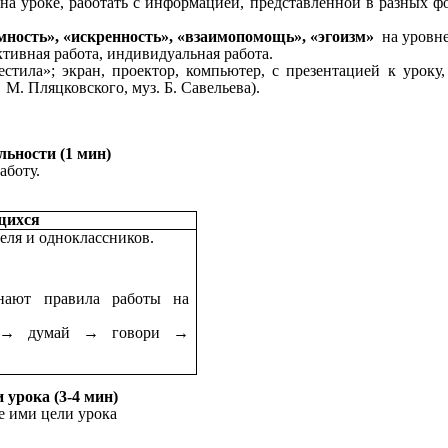
 уроке, работать с информацией, представленной в разных форм
мность», «искренность», «взаимопомощь», «эгоизм»
на уровне
ективная работа, индивидуальная работа.
стила»; экран, проектор, компьютер, с презентацией к уроку,
М. Пляцковского, муз. Б. Савельева).
льности (1 мин)
аботу.
щихся
еля и одноклассников.
нают правила работы на
й → думай → говори →
 урока (3-4 мин)
е ими цели урока