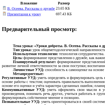
Вложение
Размер
23.65 КБ
В. Осеева. Рассказы о дружбе
697.43 КБ
Презентация к уроку
Предварительный просмотр:
Тема урока: «Уроки доброты. В. Осеева. Рассказы о д
Тип урока:
урок общеметодологической направленност
Используемая технология:
технология сотрудничества.
Цель:
формирование представления о дружбе, как важн
Планируемый результат:
формирование представлений
развитие личной ответственности за свои поступки; воспитан
Личностные УУД:
способность к самооценке на основе
Метапредметные:
Регулятивные УУД:
уметь определять и формулировать цель 
основе работы с текстом; оценивать правильность выполнения
основе его оценки и учёта характера сделанных ошибок; планир
Коммуникативные УУД:
уметь оформлять свои мысли в у
произведения, понимать речь других, учиться работать в груп
формулировать собственное мнение и позицию.
Познавательные УУД:
уметь ориентироваться в своей системе