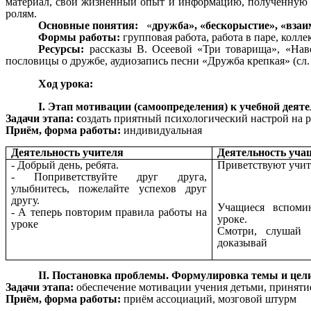
материал, свой жизненный опыт и информацию, полученную на
ролям.
Основные понятия:
«
дружба», «бескорыстие», «взаи
Формы работы:
групповая работа, работа в паре, колл
Ресурсы:
рассказы В. Осеевой «Три товарища», «Наве
пословицы о дружбе, аудиозапись песни «Дружба крепкая» (сл. 
Ход урока:
I. Этап мотивации (самоопределения) к учебной деяте
Задачи этапа: c
оздать приятный психологический настрой на р
Приём, форма работы:
индивидуальная
Деятельность учителя
Деятельность уча
- Добрый день, ребята.
Приветствуют учит
- Поприветствуйте друг друга,
улыбнитесь, пожелайте успехов друг
другу.
Учащиеся вспоми
- А теперь повторим правила работы на
уроке.
уроке
Смотри, слуша
доказывай
II. Постановка проблемы. Формулировка темы и цели
Задачи этапа:
обеспечение мотивации учения детьми, приняти
Приём, форма работы:
приём ассоциаций, мозговой штурм