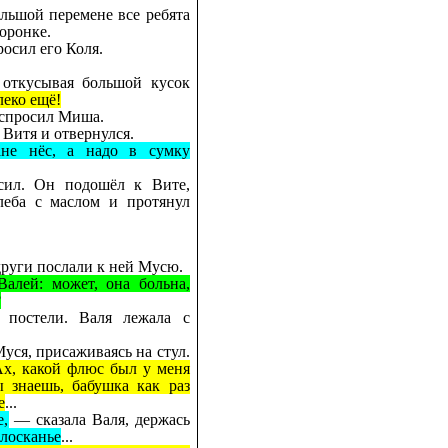
ольшой перемене все ребята
торонке.
осил его Коля.
откусывая большой кусок
леко ещё!
спросил Миша.
Витя и отвернулся.
ане нёс, а надо в сумку
сил. Он подошёл к Вите,
леба с маслом и протянул
други послали к ней Мусю.
Валей: может, она больна,
?
 постели. Валя лежала с
уся, присаживаясь на стул.
Ах, какой флюс был у меня
 знаешь, бабушка как раз
е
...
е,
— сказала Валя, держась
олосканье
...