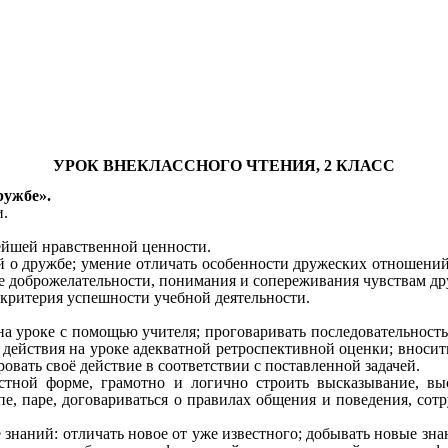
УРОК ВНЕКЛАССНОГО ЧТЕНИЯ, 2 КЛАСС
ружбе».
и.
ейшей нравственной ценности.
 о дружбе; умение отличать особенности дружеских отношений
ие доброжелательности, понимания и сопереживания чувствам др
 критерия успешности учебной деятельности.
на уроке с помощью учителя; проговаривать последовательность
 действия на уроке адекватной ретроспективной оценки; вносит
овать своё действие в соответствии с поставленной задачей.
стной форме, грамотно и логично строить высказывание, вы
пе, паре,
договариваться о правилах общения и поведения, сот
 знаний: отличать новое от уже известного; добывать новые зна