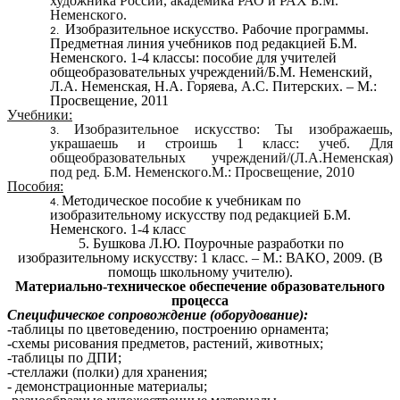
художника России, академика РАО и РАХ Б.М.
Неменского.
Изобразительное искусство. Рабочие программы.
Предметная линия учебников под редакцией Б.М.
Неменского. 1-4 классы: пособие для учителей
общеобразовательных учреждений/Б.М. Неменский,
Л.А. Неменская, Н.А. Горяева, А.С. Питерских. – М.:
Просвещение, 2011
Учебники:
Изобразительное искусство: Ты изображаешь,
украшаешь и строишь 1 класс: учеб. Для
общеобразовательных учреждений/(Л.А.Неменская)
под ред. Б.М. Неменского.М.: Просвещение, 2010
Пособия:
Методическое пособие к учебникам по
изобразительному искусству под редакцией Б.М.
Неменского. 1-4 класс
5. Бушкова Л.Ю. Поурочные разработки по
изобразительному искусству: 1 класс. – М.: ВАКО, 2009. (В
помощь школьному учителю).
Материально-техническое обеспечение образовательного
процесса
Специфическое сопровождение (оборудование):
-таблицы по цветоведению, построению орнамента;
-схемы рисования предметов, растений, животных;
-таблицы по ДПИ;
-стеллажи (полки) для хранения;
- демонстрационные материалы;