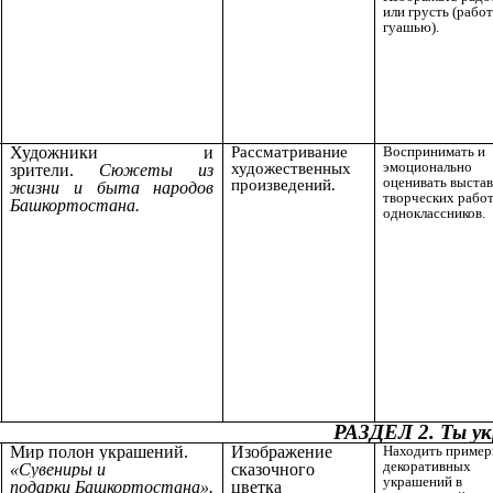
или грусть (работ
гуашью).
Художники и
Рассматривание
Воспринимать и
эмоционально
художественных
зрители.
Сюжеты из
оценивать выста
произведений.
жизни и быта народов
творческих рабо
Башкортостана.
одноклассников.
РАЗДЕЛ 2. Ты ук
Мир полон украшений.
Изображение
Находить приме
декоративных
«Сувениры и
сказочного
украшений в
подарки Башкортостана».
цветка