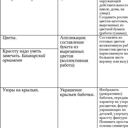
окружающей
действительности
школе, дома, на
улице).
Создавать роспи
цветов-заготовок,
вырезанных из
цветной бумаги
(работа гуашью).
Цветы.
Аппликация:
Составлять из
готовых цветов
составление
коллективную ра
букета из
(поместив цветы 
Красоту надо уметь
вырезанных
нарисованную на
замечать.
Башкирский
цветов
большом листе
орнамент
(коллективная
корзину или вазу)
работа)
Узоры на крыльях.
Украшение
Изображать
(декоративно)
крыльев бабочки.
бабочек, передав
характер их узор
расцветки, форму
украшающих их
деталей, узорчат
красоту фактуры.
Понимать прост
основы симметри