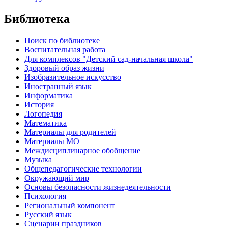
Библиотека
Поиск по библиотеке
Воспитательная работа
Для комплексов "Детский сад-начальная школа"
Здоровый образ жизни
Изобразительное искусство
Иностранный язык
Информатика
История
Логопедия
Математика
Материалы для родителей
Материалы МО
Междисциплинарное обобщение
Музыка
Общепедагогические технологии
Окружающий мир
Основы безопасности жизнедеятельности
Психология
Региональный компонент
Русский язык
Сценарии праздников