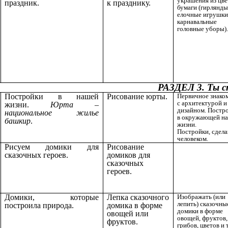
украшения из цв
праздник.
к празднику.
бумаги (гирлянды
елочные игрушки
карнавальные
головные уборы).
РАЗДЕЛ 3. Ты с
Постройки в нашей
Рисование юрты.
Первичное знако
с архитектурой и
жизни.
Юрта –
дизайном. Постр
национальное жилье
в окружающей на
башкир
.
жизни.
Постройки, сдел
человеком.
Рисуем домики для
Рисование
сказочных героев.
домиков для
сказочных
героев.
Домики, которые
Лепка сказочного
Изображать (или
лепить) сказочны
построила природа.
домика в форме
домики в форме
овощей или
овощей, фруктов,
фруктов.
грибов, цветов и т