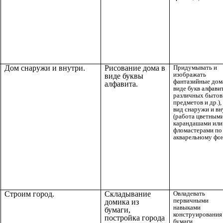
Дом снаружи и внутри.
Рисование дома в
Придумывать и
изображать
виде буквы
фантазийные дома
алфавита.
виде букв алфавит
различных быто
предметов и др.),
вид снаружи и вн
(работа цветным
карандашами или
фломастерами по
акварельному фон
Строим город.
Складывание
Овладевать
первичными
домика из
навыками
бумаги,
конструирования
постройка города
бумаги.