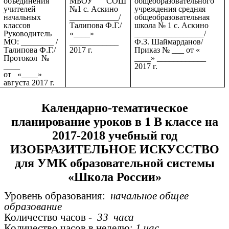
объединения
МБОУ СОШ
общеобразовательного
учителей
№1 с. Аскино
учреждения средняя
начальных
____________/
общеобразовательная
классов
Талипова Ф.Г./
школа № 1 с. Аскино
Руководитель
«____»
_________________/
МО: ________ /
____________
Ф.З. Шаймарданов/
Талипова Ф.Г./
2017 г.
Приказ № ___ от «
Протокол №
____» ____________
____
2017 г.
от «____»
августа 2017 г.
Календарно-тематическое
планирование уроков в 1 В классе на
2017-2018 учебный год
ИЗОБРАЗИТЕЛЬНОЕ ИСКУССТВО
для УМК образовательной системы
«Школа России»
Уровень образования:
начальное общее
образование
Количество часов -
33 часа
Количество часов в неделю:
1 час