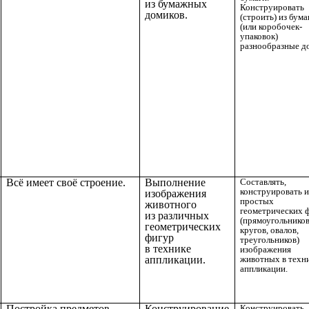
из бумажных
Конструировать
домиков.
(строить) из бума
(или коробочек-
упаковок)
разнообразные д
Всё имеет своё строение.
Выполнение
Составлять,
конструировать и
изображения
простых
животного
геометрических 
из различных
(прямоугольников
геометрических
кругов, овалов,
фигур
треугольников)
в технике
изображения
аппликации.
животных в техн
аппликации.
Постройка предметов
Конструирование
Конструировать