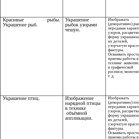
Красивые рыбы.
Украшение
Изображать
(декоративно) ры
Украшение рыб.
рыбок узорами
передавая характ
чешуи.
узоров, расцветки
форму украшаю
их деталей,
узорчатую красо
фактуры.
Осваивать прост
приемы работы в
технике живопи
и графической
росписи, моноти
т. д.
Украшение птиц.
Изображение
Изображать
(декоративно) пт
нарядной птицы
передавая характ
в технике
узоров, расцветки
объёмной
форму украшаю
аппликации.
их деталей,
узорчатую красо
фактуры.
Осваивать прост
приемы работы в