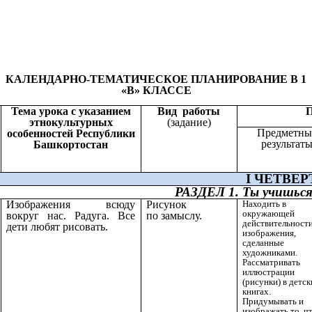
КАЛЕНДАРНО-ТЕМАТИЧЕСКОЕ ПЛАНИРОВАНИЕ В 1
«В» КЛАССЕ
Тема урока с указанием
Вид работы
этнокультурных
(задание)
Предметны
особенностей Республики
результат
Башкортостан
I ЧЕТВЕРТ
РАЗДЕЛ 1. Ты учишься
Изображения всюду
Рисунок
Находить в
окружающей
вокруг нас. Радуга. Все
по замыслу.
действительност
дети любят рисовать.
изображения,
сделанные
художниками.
Рассматривать
иллюстрации
(рисунки) в детс
книгах.
Придумывать и
изображать то, ч