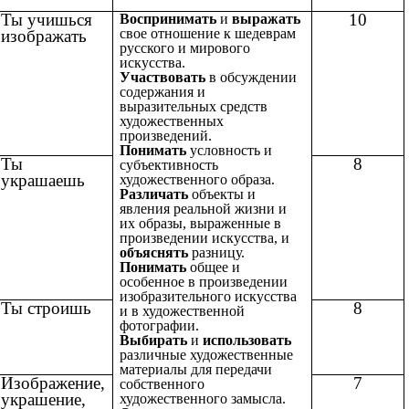
Ты учишься
10
Воспринимать
и
выражать
свое отношение к шедеврам
изображать
русского и мирового
искусства.
Участвовать
в обсуждении
содержания и
выразительных средств
художественных
произведений.
Понимать
условность и
Ты
8
субъективность
украшаешь
художественного образа.
Различать
объекты и
явления реальной жизни и
их образы, выраженные в
произведении искусства, и
объяснять
разницу.
Понимать
общее и
особенное в произведении
изобразительного искусства
Ты строишь
8
и в художественной
фотографии.
Выбирать
и
использовать
различные художественные
материалы для передачи
Изображение,
7
собственного
украшение,
художественного замысла.