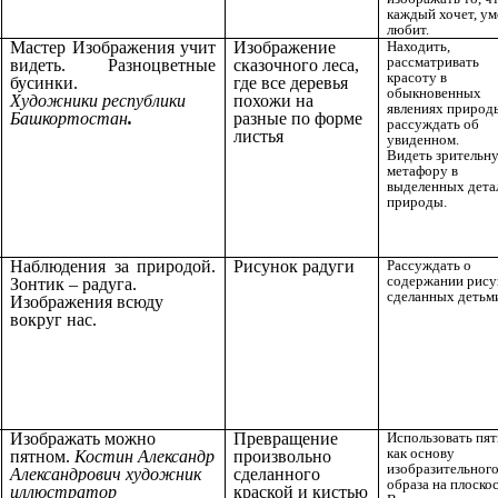
каждый хочет, ум
любит.
Мастер Изображения учит
Изображение
Находить,
рассматривать
видеть. Разноцветные
сказочного леса,
красоту в
бусинки.
где все деревья
обыкновенных
Художники республики
похожи на
явлениях природ
Башкортостан
.
разные по форме
рассуждать об
листья
увиденном.
Видеть зрительн
метафору в
выделенных дета
природы.
Наблюдения за природой.
Рисунок радуги
Рассуждать о
содержании рису
Зонтик – радуга.
сделанных детьм
Изображения всюду
вокруг нас.
Изображать можно
Превращение
Использовать пя
как основу
пятном.
Костин Александр
произвольно
изобразительног
Александрович художник
сделанного
образа на плоскос
иллюстратор
краской и кистью