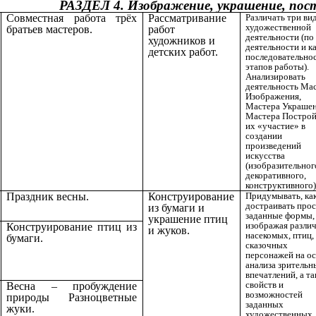
РАЗДЕЛ 4. Изображение, украшение, постр
Совместная работа трёх
Рассматривание
Различать три ви
художественной
братьев мастеров.
работ
деятельности (по
художников и
деятельности и к
детских работ.
последовательно
этапов работы).
Анализировать
деятельность Ма
Изображения,
Мастера Украшен
Мастера Построй
их «участие» в
создании
произведений
искусства
(изобразительног
декоративного,
конструктивного)
Праздник весны.
Конструирование
Придумывать, ка
достраивать про
из бумаги и
заданные формы,
украшение птиц
изображая разли
Конструирование птиц из
и жуков.
насекомых, птиц,
бумаги.
сказочных
персонажей на о
анализа зрительн
впечатлений, а т
свойств и
Весна – пробуждение
возможностей
природы Разноцветные
заданных
жуки.
художественных