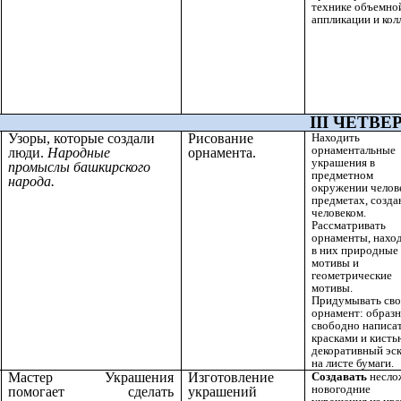
технике объемно
аппликации и кол
III ЧЕТВЕР
Узоры, которые создали
Рисование
Находить
орнаментальные
люди.
Народные
орнамента.
украшения в
промыслы башкирского
предметном
народа.
окружении челове
предметах, созд
человеком.
Рассматривать
орнаменты, нахо
в них природные
мотивы и
геометрические
мотивы.
Придумывать св
орнамент: образн
свободно написа
красками и кисть
декоративный эс
на листе бумаги.
Мастер Украшения
Изготовление
Создавать
несло
новогодние
помогает сделать
украшений