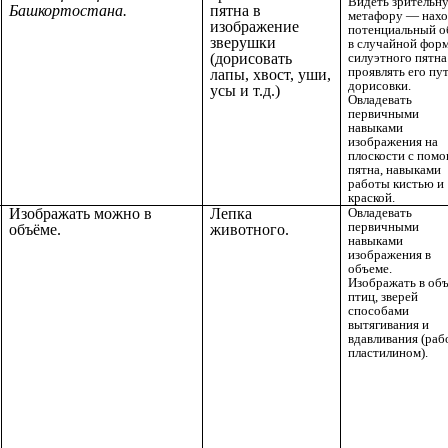
Видеть зрительн
Башкортостана.
пятна в
метафору — нахо
изображение
потенциальный о
зверушки
в случайной фор
(дорисовать
силуэтного пятна
проявлять его пу
лапы, хвост, уши,
дорисовки.
усы и т.д.)
Овладевать
первичными
навыками
изображения на
плоскости с пом
пятна, навыками
работы кистью и
краской.
Изображать можно в
Лепка
Овладевать
первичными
объёме.
животного.
навыками
изображения в
объеме.
Изображать в об
птиц, зверей
способами
вытягивания и
вдавливания (раб
пластилином).