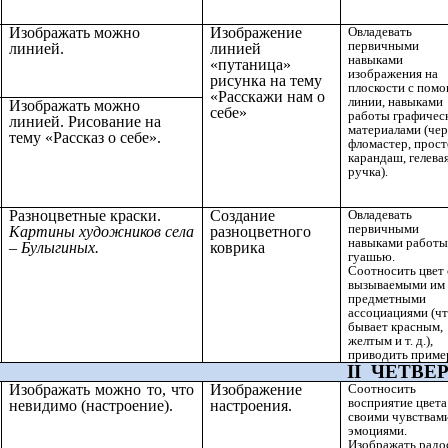
Изображать можно
Изображение
Овладевать
первичными
линией.
линией
навыками
«путаница»
изображения на
рисунка на тему
плоскости с пом
«Расскажи нам о
линии, навыками
Изображать можно
себе»
работы графичес
линией. Рисование на
материалами (че
тему «Рассказ о себе».
фломастер, прос
карандаш, гелева
ручка).
Разноцветные краски.
Создание
Овладевать
первичными
Картины художников села
разноцветного
навыками работы
– Булыгиных.
коврика
гуашью.
Соотносить цвет 
вызываемыми им
предметными
ассоциациями (ч
бывает красным,
желтым и т. д.),
приводить приме
II ЧЕТВЕРТ
Изображать можно то, что
Изображение
Соотносить
восприятие цвета
невидимо (настроение).
настроения.
своими чувствам
эмоциями.
Изображать радо