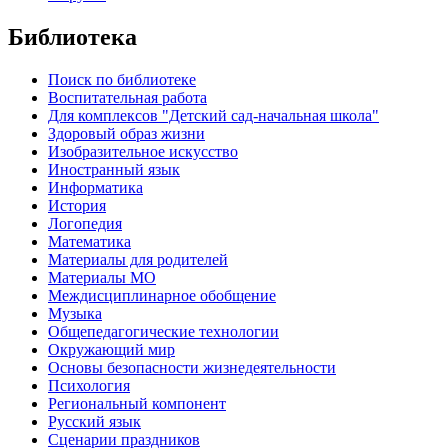
Библиотека
Поиск по библиотеке
Воспитательная работа
Для комплексов "Детский сад-начальная школа"
Здоровый образ жизни
Изобразительное искусство
Иностранный язык
Информатика
История
Логопедия
Математика
Материалы для родителей
Материалы МО
Междисциплинарное обобщение
Музыка
Общепедагогические технологии
Окружающий мир
Основы безопасности жизнедеятельности
Психология
Региональный компонент
Русский язык
Сценарии праздников