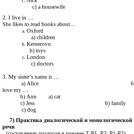
Nic
c) a housewife
2. I live in … 5
She likes to read books about…
Oxfor
a) children
Kemerov
b) toys
Londo
c) doctors
3. My sister’s name is …
a) Alice 6. 
love my …
b) Ann a) cat
c) Jess b) family
c) dog
7) Практика диалогической и монологической
речи
(составление диалогов в режиме Т-Р1, Р2; Р1-Р2)