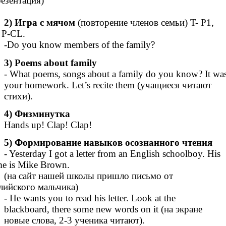
езентация)
2)
Игра с мячом
(повторение членов семьи) T- P1,
 P-CL.
-Do you know members of the family?
3) Poems about family
- What poems, songs about a family do you know? It wa
your homework. Let’s recite them (учащиеся читают
стихи).
4) Физминутка
Hands up! Clap! Clap!
5) Формирование навыков осознанного чтения
- Yesterday I got a letter from an English schoolboy. His
e is Mike Brown.
(на сайт нашей школы пришло письмо от
лийского мальчика)
- He wants you to read his letter. Look at the
blackboard, there some new words on it (на экране
новые слова, 2-3 ученика читают).