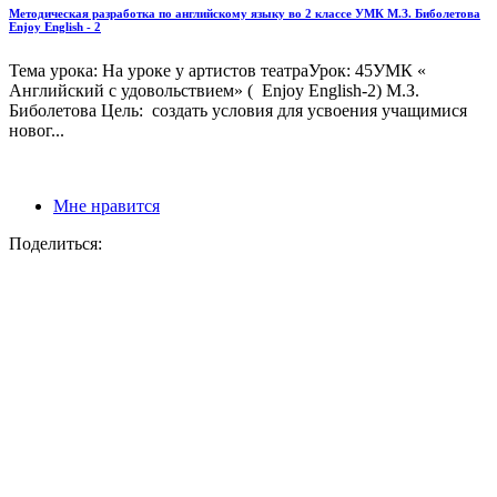
Методическая разработка по английскому языку во 2 классе УМК М.З. Биболетова
Enjoy English - 2
Тема урока: На уроке у артистов театраУрок: 45УМК «
Английский с удовольствием» ( Enjoy English-2) М.З.
Биболетова Цель: создать условия для усвоения учащимися
новог...
Мне нравится
Поделиться: