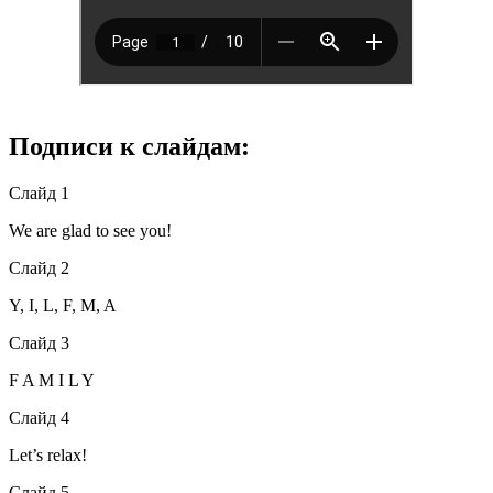
Подписи к слайдам:
Слайд 1
We are glad to see you!
Слайд 2
Y, I, L, F, M, A
Слайд 3
F A M I L Y
Слайд 4
Let’s relax!
Слайд 5