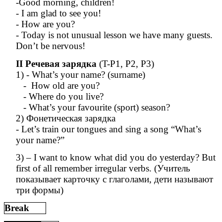
-Good morning, children!
- I am glad to see you!
- How are you?
- Today is not unusual lesson we have many guests.
Don’t be nervous!
II Речевая зарядка
(T-P1, P2, P3)
1) - What’s your name? (surname)
- How old are you?
- Where do you live?
- What’s your favourite (sport) season?
2) Фонетическая зарядка
- Let’s train our tongues and sing a song “What’s
your name?”
3) – I want to know what did you do yesterday? But
first of all remember irregular verbs. (Учитель
показывает карточку с глаголами, дети называют
три формы)
Break