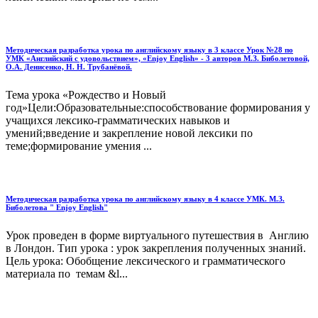
Методическая разработка урока по английскому языку в 3 классе Урок №28 по
УМК «Английский с удовольствием», «Enjoy English» - 3 авторов М.З. Биболетовой,
О.А. Денисенко, Н. Н. Трубанёвой.
Тема урока «Рождество и Новый
год»Цели:Образовательные:способствование формирования у
учащихся лексико-грамматических навыков и
умений;введение и закрепление новой лексики по
теме;формирование умения ...
Методическая разработка урока по английскому языку в 4 классе УМК. М.З.
Биболетова " Enjoy English"
Урок проведен в форме виртуального путешествия в Англию
в Лондон. Тип урока : урок закрепления полученных знаний.
Цель урока: Обобщение лексического и грамматического
материала по темам &l...