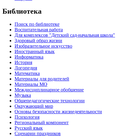
Библиотека
Поиск по библиотеке
Воспитательная работа
Для комплексов "Детский сад-начальная школа"
Здоровый образ жизни
Изобразительное искусство
Иностранный язык
Информатика
История
Логопедия
Математика
Материалы для родителей
Материалы МО
Междисциплинарное обобщение
Музыка
Общепедагогические технологии
Окружающий мир
Основы безопасности жизнедеятельности
Психология
Региональный компонент
Русский язык
Сценарии праздников