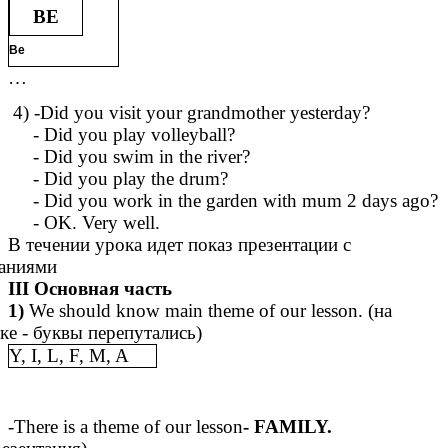
BE
Be
…
4) -Did you visit your grandmother yesterday?
- Did you play volleyball?
- Did you swim in the river?
- Did you play the drum?
- Did you work in the garden with mum 2 days ago?
- OK. Very well.
В течении урока идет показ презентации с
даниями
III Основная часть
1)
We should know main theme of our lesson. (на
ке - буквы перепутались)
Y, I, L, F, M, A
-There is a theme of our lesson
- FAMILY.