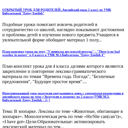
ОТКРЫТЫЙ УРОК ДЛЯ РОДИТЕЛЕЙ..Английский язык 2 класс по УМК
Биболетовой "Enjoy English"
Подобные уроки помогают вовлечь родителей в
сотрудничество со школой, наглядно показывают достижения
и проблемы детей в изучении нового предмета.Учащиеся в
увлекательной форме обобщают материал 1 полу...
План-конспект урока на тему "У природы нет плохой погоды" - "There is no bad
weather in nature" в 4 классе к УМК М.З.Биболетова "Enjoy English 4"
План-конспект урока для 4 класса ,целями которого являются
закрепление и повторение лексико-грамматического
материала по темам "Времена года. Погода", "Безличные
предложения", "Будущее простое время"....
Интегрированный урок-экскурсия окружающего мира с элементами краеведения и
английского языка по теме «Экскурсия в зоопарк» во 2 классе (УМК М.З.
Биболетовой, Enjoy English – 2; )
Тема: В зоопарке. Лексика по теме «Животные, обитающие в
зоопарке». Монологическая речь по теме «He/She can(can’t)»,
«I have got».Цели:Образовательные: активизировать
лексический материал по тем...