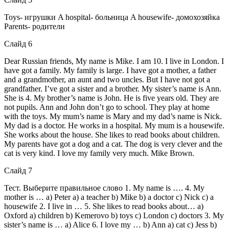
Toys- игрушки A hospital- больница A housewife- домохозяйка
Parents- родители
Слайд 6
Dear Russian friends, My name is Mike. I am 10. I live in London. I
have got a family. My family is large. I have got a mother, a father
and a grandmother, an aunt and two uncles. But I have not got a
grandfather. I’ve got a sister and a brother. My sister’s name is Ann.
She is 4. My brother’s name is John. He is five years old. They are
not pupils. Ann and John don’t go to school. They play at home
with the toys. My mum’s name is Mary and my dad’s name is Nick.
My dad is a doctor. He works in a hospital. My mum is a housewife.
She works about the house. She likes to read books about children.
My parents have got a dog and a cat. The dog is very clever and the
cat is very kind. I love my family very much. Mike Brown.
Слайд 7
Тест. Выберите правильное слово 1. My name is …. 4. My
mother is … a) Peter a) a teacher b) Mike b) a doctor c) Nick c) a
housewife 2. I live in … 5. She likes to read books about… a)
Oxford a) children b) Kemerovo b) toys c) London c) doctors 3. My
sister’s name is … a) Alice 6. I love my … b) Ann a) cat c) Jess b)