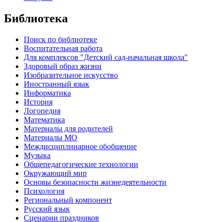
Библиотека
Поиск по библиотеке
Воспитательная работа
Для комплексов "Детский сад-начальная школа"
Здоровый образ жизни
Изобразительное искусство
Иностранный язык
Информатика
История
Логопедия
Математика
Материалы для родителей
Материалы МО
Междисциплинарное обобщение
Музыка
Общепедагогические технологии
Окружающий мир
Основы безопасности жизнедеятельности
Психология
Региональный компонент
Русский язык
Сценарии праздников