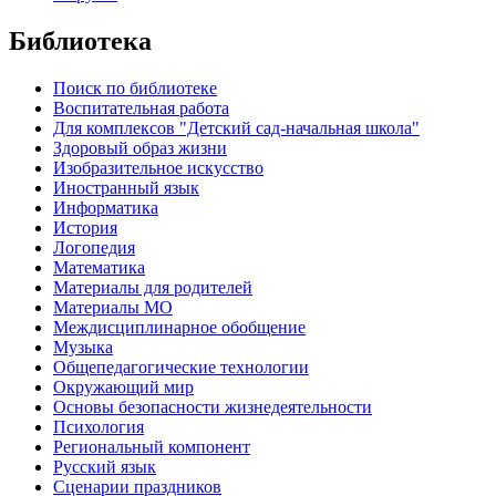
Библиотека
Поиск по библиотеке
Воспитательная работа
Для комплексов "Детский сад-начальная школа"
Здоровый образ жизни
Изобразительное искусство
Иностранный язык
Информатика
История
Логопедия
Математика
Материалы для родителей
Материалы МО
Междисциплинарное обобщение
Музыка
Общепедагогические технологии
Окружающий мир
Основы безопасности жизнедеятельности
Психология
Региональный компонент
Русский язык
Сценарии праздников