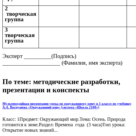
2
творческая
группа
3
творческая
группа
Эксперт _________(Подпись)
___________________ (Фамилия, имя эксперта)
По теме: методические разработки,
презентации и конспекты
Мультимедийная презентация урока по окружающему миру в 1 классе по учебнику
А.А. Вахрушева «Окружающий мир» (система «Школа 2100»)
Класс: 1Предмет: Окружающий мир.Тема: Осень. Природа
готовится к зиме.Раздел: Времена года (3 часа)Тип урока:
Открытие новых знаний...