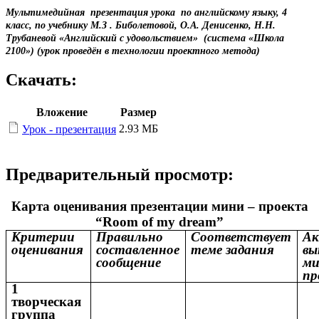
Мультимедийная презентация урока
по английскому языку, 4
класс,
по учебнику М.З . Биболетовой,
О.А. Денисенко, Н.Н.
Трубаневой
«Английский с удовольствием»
(система «Школа
2100»)
(урок проведён в технологии проектного метода)
Скачать:
Вложение
Размер
2.93 МБ
Урок - презентация
Предварительный просмотр:
Карта оценивания презентации мини – проекта
“Room of my dream”
Критерии
Правильно
Соответствует
Ак
оценивания
составленное
теме задания
вы
сообщение
ми
пр
1
творческая
группа