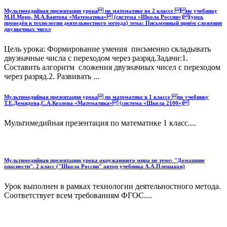
Мультимедийная презентация урока по математике во 2 классе по учебнику
М.И.Моро, М.А.Бантова «Математика» (система «Школа России») (урок
проведён в технологии деятельностного метода) тема: Письменный приём сложения
двузначных чисел
Цель урока: Формирование умения письменно складывать
двузначные числа с переходом через разряд.Задачи:1.
Составить алгоритм сложения двузначных чисел с переходом
через разряд.2. Развивать ...
Мультимедийная презентация урока по математике в 1 классе по учебнику
Т.Е.Демидова,С.А.Козлова «Математика» (система «Школа 2100»)
Мультимедийная презентация по математике 1 класс....
Мультимедийная презентация урока окружающего мира по теме: "Домашние
опасности". 2 класс ("Школа России" автор учебника А.А.Плешаков)
Урок выполнен в рамках технологии деятельностного метода.
Соответствует всем требованиям ФГОС....