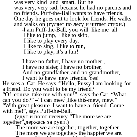
was very kind and smart. But he
was very, very sad, because he had no parents and
no friends. Puff-the-Ball wants to have friends.
One day he goes out to look for friends. He walks
and walks on (гуляет по лесу и читает стихи.)
-I am Puff-the-Ball, you will like me all
I like to jump, I like to skip,
I like to play every day.
I like to sing, I like to run,
I like to play, it’s a fun!
I have no father, I have no mother ,
I have no sister, I have no brother,
And no grandfather, and no grandmother,
I want to have new friends. Yes!
He sees a Cat. He says :”Hello, Pussy.I am looking for
a friend. Do you want to be my friend?
“Of course, take me with you!”, says the Cat. “What
can you do?” –“I can mew ,like this-mew, mew.”
“With great pleasure. I want to have a friend. Come
with me!”, says Puff-the-Ball.
(идут и поют песенку “The more we are
together”,держась за руки.)
The more we are together, together, together
The more we are together- the happier we are.