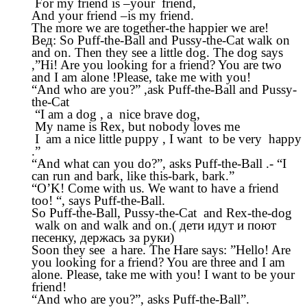
For my friend is –your friend,
And your friend –is my friend.
The more we are together-the happier we are!
Вед: So Puff-the-Ball and Pussy-the-Cat walk on
and on. Then they see a little dog. The dog says
,”Hi! Are you looking for a friend? You are two
and I am alone !Please, take me with you!
“And who are you?” ,ask Puff-the-Ball and Pussy-
the-Cat
“I am a dog , a nice brave dog,
My name is Rex, but nobody loves me
I am a nice little puppy , I want to be very happy
.”
“And what can you do?”, asks Puff-the-Ball .- “I
can run and bark, like this-bark, bark.”
“O’K! Come with us. We want to have a friend
too! “, says Puff-the-Ball.
So Puff-the-Ball, Pussy-the-Cat and Rex-the-dog
walk on and walk and on.( дети идут и поют
песенку, держась за руки)
Soon they see a hare. The Hare says: ”Hello! Are
you looking for a friend? You are three and I am
alone. Please, take me with you! I want to be your
friend!
“And who are you?”, asks Puff-the-Ball”.