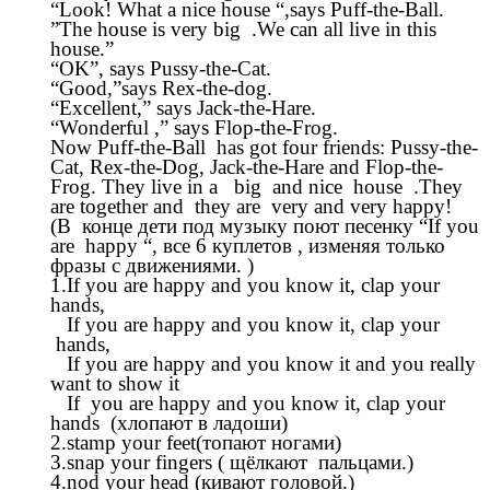
“Look! What a nice house “,says Puff-the-Ball.
”The house is very big .We can all live in this
house.”
“OK”, says Pussy-the-Cat.
“Good,”says Rex-the-dog.
“Excellent,” says Jack-the-Hare.
“Wonderful ,” says Flop-the-Frog.
Now Puff-the-Ball has got four friends: Pussy-the-
Cat, Rex-the-Dog, Jack-the-Hare and Flop-the-
Frog. They live in a big and nice house .They
are together and they are very and very happy!
(В конце дети под музыку поют песенку “If you
are happy “, все 6 куплетов , изменяя только
фразы с движениями. )
1.If you are happy and you know it, clap your
hands,
If you are happy and you know it, clap your
hands,
If you are happy and you know it and you really
want to show it
If you are happy and you know it, clap your
hands (хлопают в ладоши)
2.stamp your feet(топают ногами)
3.snap your fingers ( щёлкают пальцами.)
4.nod your head (кивают головой.)