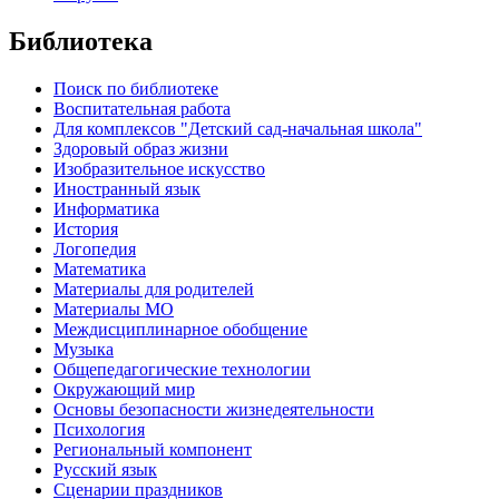
Библиотека
Поиск по библиотеке
Воспитательная работа
Для комплексов "Детский сад-начальная школа"
Здоровый образ жизни
Изобразительное искусство
Иностранный язык
Информатика
История
Логопедия
Математика
Материалы для родителей
Материалы МО
Междисциплинарное обобщение
Музыка
Общепедагогические технологии
Окружающий мир
Основы безопасности жизнедеятельности
Психология
Региональный компонент
Русский язык
Сценарии праздников