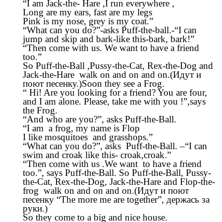
“I am Jack-the- Hare ,I run everywhere ,
Long are my ears, fast are my legs
Pink is my nose, grey is my coat.”
“What can you do?”-asks Puff-the-ball.-“I can
jump and skip and bark-like this-bark, bark!”
“Then come with us. We want to have a friend
too.”
So Puff-the-Ball ,Pussy-the-Cat, Rex-the-Dog and
Jack-the-Hare walk on and on and on.(Идут и
поют песенку.)Soon they see a Frog.
“ Hi! Are you looking for a friend? You are four,
and I am alone. Please, take me with you !”,says
the Frog.
“And who are you?”, asks Puff-the-Ball.
“I am a frog, my name is Flop
I like mosquitoes and grasshops.”
“What can you do?”, asks Puff-the-Ball. –“I can
swim and croak like this- croak,croak.”
“Then come with us .We want to have a friend
too.”, says Puff-the-Ball. So Puff-the-Ball, Pussy-
the-Cat, Rex-the-Dog, Jack-the-Hare and Flop-the-
frog walk on and on and on.(Идут и поют
песенку “The more me are together”, держась за
руки.)
So they come to a big and nice house.