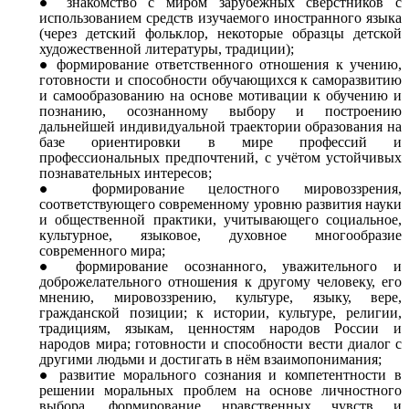
знакомство с миром зарубежных сверстников с
использованием средств изучаемого иностранного языка
(через детский фольклор, некоторые образцы детской
художественной литературы, традиции);
формирование ответственного отношения к учению,
готовности и способности обучающихся к саморазвитию
и самообразованию на основе мотивации к обучению и
познанию, осознанному выбору и построению
дальнейшей индивидуальной траектории образования на
базе ориентировки в мире профессий и
профессиональных предпочтений, с учётом устойчивых
познавательных интересов;
формирование целостного мировоззрения,
соответствующего современному уровню развития науки
и общественной практики, учитывающего социальное,
культурное, языковое, духовное многообразие
современного мира;
формирование осознанного, уважительного и
доброжелательного отношения к другому человеку, его
мнению, мировоззрению, культуре, языку, вере,
гражданской позиции; к истории, культуре, религии,
традициям, языкам, ценностям народов России и
народов мира; готовности и способности вести диалог с
другими людьми и достигать в нём взаимопонимания;
развитие морального сознания и компетентности в
решении моральных проблем на основе личностного
выбора, формирование нравственных чувств и