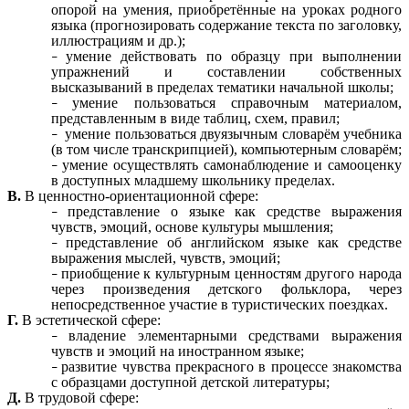
опорой на умения, приобретённые на уроках родного
языка (прогнозировать содержание текста по заголовку,
иллюстрациям и др.);
умение действовать по образцу при выполнении
упражнений и составлении собственных
высказываний в пределах тематики начальной школы;
умение пользоваться справочным материалом,
представленным в виде таблиц, схем, правил;
умение пользоваться двуязычным словарём учебника
(в том числе транскрипцией), компьютерным словарём;
умение осуществлять самонаблюдение и самооценку
в доступных младшему школьнику пределах.
В.
В ценностно-ориентационной сфере:
представление о языке как средстве выражения
чувств, эмоций, основе культуры мышления;
представление об английском языке как средстве
выражения мыслей, чувств, эмоций;
приобщение к культурным ценностям другого народа
через произведения детского фольклора, через
непосредственное участие в туристических поездках.
Г.
В эстетической сфере:
владение элементарными средствами выражения
чувств и эмоций на иностранном языке;
развитие чувства прекрасного в процессе знакомства
с образцами доступной детской литературы;
Д.
В трудовой сфере: