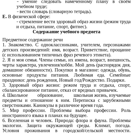
умение следовать намеченному плану в своём
учебном труде;
вести словарь (словарную тетрадь).
Е.
В физической сфере:
стремление вести здоровый образ жизни (режим труда
и отдыха, питание, спорт, фитнес).
Содержание учебного предмета
Предметное содержание речи
1. Знакомство. С одноклассниками, учителем, персонажами
детских произведений: имя, возраст. Приветствие, прощание
(с использованием типичных фраз речевого этикета).
2. Я и моя семья. Члены семьи, их имена, возраст, внешность,
черты характера, увлечения/хобби. Мой день (распорядок дня,
домашние обязанности). Покупки в магазине: одежда, обувь,
основные продукты питания. Любимая еда. Семейные
праздники: день рождения, Новый год/Рождество. Подарки.
3. Здоровый образ жизни: режим труда и отдыха, спорт,
сбалансированное питание, отказ от вредных привычек.
4. Школьное образование, школьная жизнь, изучаемые
предметы и отношение к ним. Переписка с зарубежными
сверстниками. Каникулы в различное время года.
5. Мир профессии. Проблемы выбора профессии. Роль
иностранного языка в планах на будущее.
6. Вселенная и человек. Природа: флора и фауна. Проблемы
экологии. Защита окружающей среды. Климат, погода.
Условия проживания в городской/сельской местности.