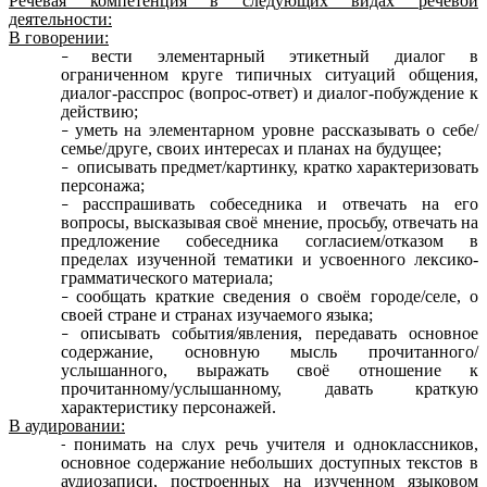
Речевая компетенция в следующих видах речевой
деятельности:
В говорении:
вести элементарный этикетный диалог в
ограниченном круге типичных ситуаций общения,
диалог-расспрос (вопрос-ответ) и диалог-побуждение к
действию;
уметь на элементарном уровне рассказывать о себе/
семье/друге, своих интересах и планах на будущее;
описывать предмет/картинку, кратко характеризовать
персонажа;
расспрашивать собеседника и отвечать на его
вопросы, высказывая своё мнение, просьбу, отвечать на
предложение собеседника согласием/отказом в
пределах изученной тематики и усвоенного лексико-
грамматического материала;
сообщать краткие сведения о своём городе/селе, о
своей стране и странах изучаемого языка;
описывать события/явления, передавать основное
содержание, основную мысль прочитанного/
услышанного, выражать своё отношение к
прочитанному/услышанному, давать краткую
характеристику персонажей.
В аудировании:
понимать на слух речь учителя и одноклассников,
основное содержание небольших доступных текстов в
аудиозаписи, построенных на изученном языковом