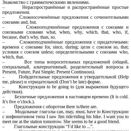
Знакомство с грамматическими явлениями.
– Нераспространённые и распространённые простые
предложения.
– Сложносочинённые предложения с сочинительными
союзами and, but.
– Сложноподчинённые предложения с союзами и
союзными словами what, when, why, which, that, who, if,
because, that’s why, than, so.
– Сложноподчинённые предложения с придаточными:
времени с союзами for, since, during; цели с союзом so, that;
условия с союзом unless; определительными с союзами who,
which, that.
– Все типы вопросительных предложений (общий,
специальный, альтернативный, разделительный вопросы в
Present, Future, Past Simple; Present Continuous).
– Побудительные предложения в утвердительной (Help
me, please) и отрицательной (Don’t be late) форме.
– Конструкция to be going to (для выражения будущего
действия).
– Безличные предложения в настоящем времени (It is cold.
It’s five o’clock.).
– Предложения с оборотом there is/there are.
– Модальные глаголы can, may, must, have to Конструкции
с инфинитивом типа I saw Jim ride/riding his bike. I want you to
meet me at the station tomorrow. She seems to be a good friend.
– Глагольные конструкции “I’d like to ...”.