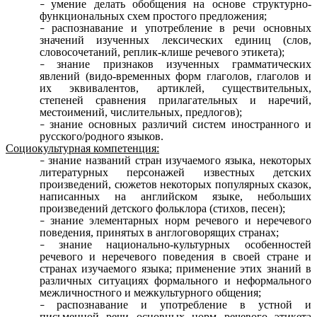
умение делать обобщения на основе структурно-
функциональных схем простого предложения;
распознавание и употребление в речи основных
значений изученных лексических единиц (слов,
словосочетаний, реплик-клише речевого этикета);
знание признаков изученных грамматических
явлений (видо-временных форм глаголов, глаголов и
их эквивалентов, артиклей, существительных,
степеней сравнения прилагательных и наречий,
местоимений, числительных, предлогов);
знание основных различий систем иностранного и
русского/родного языков.
Социокультурная компетенция:
знание названий стран изучаемого языка, некоторых
литературных персонажей известных детских
произведений, сюжетов некоторых популярных сказок,
написанных на английском языке, небольших
произведений детского фольклора (стихов, песен);
знание элементарных норм речевого и неречевого
поведения, принятых в англоговорящих странах;
знание национально-культурных особенностей
речевого и неречевого поведения в своей стране и
странах изучаемого языка; применение этих знаний в
различных ситуациях формального и неформального
межличностного и межкультурного общения;
распознавание и употребление в устной и
письменной речи основных норм речевого этикета