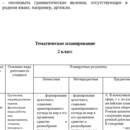
– опознавать грамматические явления, отсутствующие в
родном языке, например, артикли.
Тематическое планирование
2 класс
Основные виды
Планируемые результаты
ий
деятельности
о
учащихся
Личностные
Метапредметные
Предметн
А. В коммуника
- формирование
- формирование
Групповая,
сфере, т. е. во в
индивидуальная,
целостного,
целостного,
английским язык
парная,
социально
социально
ои
средством общен
фронтальная
ориентированного
ориентированного
Речевая компете
виды работы
взгляда на мир в его
взгляда на мир в
следующих вида
над
органичном
его органичном
речевой деятель
аудированием,
единстве и
единстве и
В говорении:
чтением,
разнообразии
разнообразии
вес
письмом и