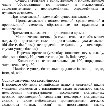
– Существительные в единственном и множественном
числе (образованные по правилу и исключения),
существительные с неопределённым, определённым и
нулевым артиклем.
– Притяжательный падеж имён существительных.
– Прилагательные в положительной, сравнительной и
превосходной степени, образованные по правилам и
исключения.
– Причастия настоящего и прошедшего времени.
– Местоимения: личные (в именительном и объектном
падежах), притяжательные, вопросительные, указательные
(this/these, that/those), неопределённые (some, any – некоторые
случаи употребления).
– Наречия времени (yesterday, tomorrow, never, usually,
often, sometimes). Наречия степени (much, little, very).
– Количественные числительные до 100, порядковые
числительные до 30.
– Наиболее употребительные предлоги: in, on, at, into, to,
from, of, with.
Социокультурная осведомлённость
В процессе обучения английскому языку в начальной школе
учащиеся знакомятся с названиями стран изучаемого языка,
некоторыми литературными персонажами популярных
детских произведений, сюжетами некоторых популярных
сказок, а также небольшими произведениями детского
фольклора (стихи, песни) на иностранном языке,