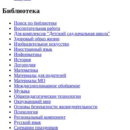
Библиотека
Поиск по библиотеке
Воспитательная работа
Для комплексов "Детский сад-начальная школа"
Здоровый образ жизни
Изобразительное искусство
Иностранный язык
Информатика
История
Логопедия
Математика
Материалы для родителей
Материалы МО
Междисциплинарное обобщение
Музыка
Общепедагогические технологии
Окружающий мир
Основы безопасности жизнедеятельности
Психология
Региональный компонент
Русский язык
Сценарии праздников