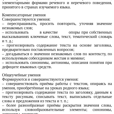
элементарными формами речевого и неречевого поведения,
принятого в странах изучаемого языка.
Компенсаторные умения
Совершенствуются умения:
– переспрашивать, просить повторить, уточняя значение
незнакомых слов;
– использовать в качестве опоры при собственных
высказываниях ключевые слова, текст, тематический словарь
и т. д.;
– прогнозировать содержание текста на основе заголовка,
предварительно поставленных вопросов;
– догадываться о значении незнакомых слов по контексту, по
используемым собеседником жестам и мимике;
– использовать синонимы, антонимы, описания понятия при
дефиците языковых средств.
Общеучебные умения
Формируются и совершенствуются умения:
– совершенствовать приёмы работы с текстом, опираясь на
умения, приобретённые на уроках родного языка;
– прогнозировать содержание текста по заголовку, данным к
тексту рисункам, списывать текст, выписывать отдельные
слова и предложения из текста и т. п.;
– более разнообразные приёмы раскрытия значения слова,
используя словообразовательные элементы; синонимы,
антонимы, контекст;