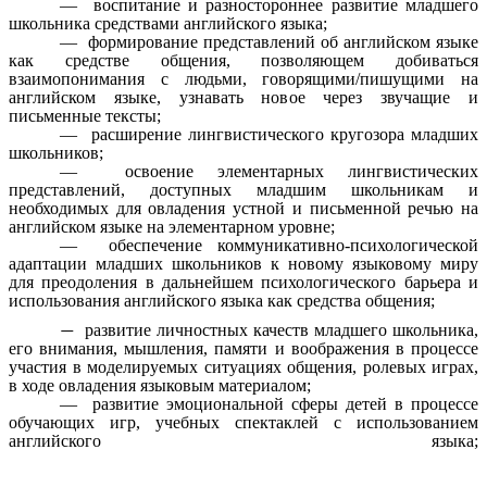
— воспитание и разностороннее развитие младшего
школьника средствами английского языка;
— формирование представлений об английском языке
как средстве общения, позволяющем добиваться
взаимопонимания с людьми, говорящими/пишущими на
английском языке, узнавать новое через звучащие и
письменные тексты;
— расширение лингвистического кругозора младших
школьников;
— освоение элементарных лингвистических
представлений, доступных младшим школьникам и
необходимых для овладения устной и письменной речью на
английском языке на элементарном уровне;
— обеспечение коммуникативно-психологической
адаптации младших школьников к новому языковому миру
для преодоления в дальнейшем психологического барьера и
использования английского языка как средства общения;
развитие личностных качеств младшего школьника,
—
его внимания, мышления, памяти и воображения в процессе
участия в моделируемых ситуациях общения, ролевых играх,
в ходе овладения языковым материалом;
— развитие эмоциональной сферы детей в процессе
обучающих игр, учебных спектаклей с использованием
английского языка;