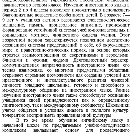
начинается во втором классе. Изучение иностранного языка в
период 2 по 4 классы позволяет положительно использовать
благоприятные возрастные особенности детей. В возрасте 7—
9 лет у учащихся активно развивается словесно-логическое
мышление, память, произвольное внимание, происходит
формирование устойчивой системы учебно-познавательных и
социальных мотивов, личностного смысла учения. Этот
возрастной период характеризуется появлением достаточно
осознанной системы представлений о себе, об окружающем
мире, о нравственно-этических нормах, на основе которых
строятся взаимоотношения со сверстниками и взрослыми,
близкими и чужими людьми. Деятельностный характер,
коммуникативная направленность иностранного языка, его
тесная взаимосвязь со многими предметными областями
открывает огромные возможности для создания условий для
нравственного и интеллектуального развития языковой
личности младшего школьника, готового и способного к
межкультурному общению на иностранном языке. Раннее
изучение иностранного языка также способствует осознанию
учащимися своей принадлежности как к определенному
лингвоэтносу, так и международному сообществу. Школьники
учатся общаться в условиях диалога и полилога культур,
толерантно воспринимать проявления иной культуры.
В то же время, обучение английскому языку в
начальной школе по предлагаемым учебно-методическим
комплексам закладывает основу для последующего