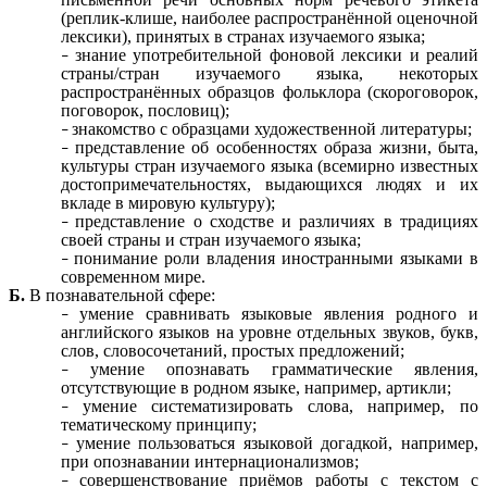
(реплик-клише, наиболее распространённой оценочной
лексики), принятых в странах изучаемого языка;
знание употребительной фоновой лексики и реалий
страны/стран изучаемого языка, некоторых
распространённых образцов фольклора (скороговорок,
поговорок, пословиц);
знакомство с образцами художественной литературы;
представление об особенностях образа жизни, быта,
культуры стран изучаемого языка (всемирно известных
достопримечательностях, выдающихся людях и их
вкладе в мировую культуру);
представление о сходстве и различиях в традициях
своей страны и стран изучаемого языка;
понимание роли владения иностранными языками в
современном мире.
Б.
В познавательной сфере:
умение сравнивать языковые явления родного и
английского языков на уровне отдельных звуков, букв,
слов, словосочетаний, простых предложений;
умение опознавать грамматические явления,
отсутствующие в родном языке, например, артикли;
умение систематизировать слова, например, по
тематическому принципу;
умение пользоваться языковой догадкой, например,
при опознавании интернационализмов;
совершенствование приёмов работы с текстом с