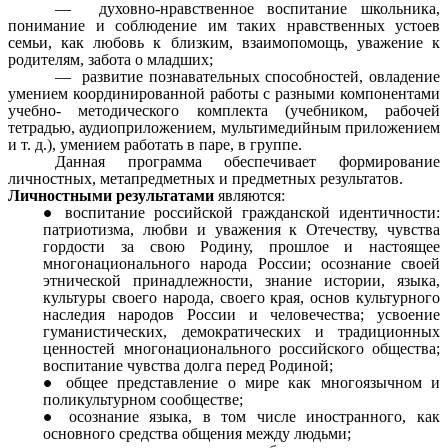
— духовно-нравственное воспитание школьника,
понимание и соблюдение им таких нравственных устоев
семьи, как любовь к близким, взаимопомощь, уважение к
родителям, забота о младших;
— развитие познавательных способностей, овладение
умением координированной работы с разными компонентами
учебно- методического комплекта (учебником, рабочей
тетрадью, аудиоприложением, мультимедийным приложением
и т. д.), умением работать в паре, в группе.
Данная программа обеспечивает формирование
личностных, метапредметных и предметных результатов.
Личностными результатами
являются:
воспитание российской гражданской идентичности:
патриотизма, любви и уважения к Отечеству, чувства
гордости за свою Родину, прошлое и настоящее
многонационального народа России; осознание своей
этнической принадлежности, знание истории, языка,
культуры своего народа, своего края, основ культурного
наследия народов России и человечества; усвоение
гуманистических, демократических и традиционных
ценностей многонационального российского общества;
воспитание чувства долга перед Родиной;
общее представление о мире как многоязычном и
поликультурном сообществе;
осознание языка, в том числе иностранного, как
основного средства общения между людьми;