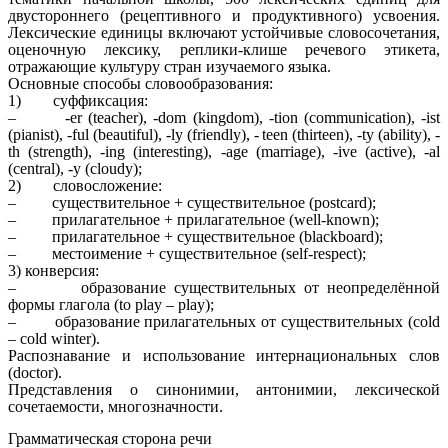
двустороннего (рецептивного и продуктивного) усвоения.
Лексические единицы включают устойчивые словосочетания,
оценочную лексику, реплики-клише речевого этикета,
отражающие культуру стран изучаемого языка.
Основные способы словообразования:
1) суффиксация:
– -er (teacher),
-dоm (kingdom), -tion (communication), -ist
(pianist), -ful (beautiful), -ly (friendly), -
teen (thirteen), -ty (ability), -
th (strength), -ing (interesting), -age (marriage), -ive (active), -al
(central), -y (cloudy);
2) словосложение:
– существительное + существительное (postcard);
– прилагательное + прилагательное (well-known);
– прилагательное + существительное (blackboard);
– местоимение + существительное (self-respect);
3) конверсия:
– образование существительных от неопределённой
формы глагола (to play – play);
– образование прилагательных от существительных (cold
– cold winter).
Распознавание и использование интернациональных слов
(doctor).
Представления о синонимии, антонимии, лексической
сочетаемости, многозначности.
Грамматическая сторона речи