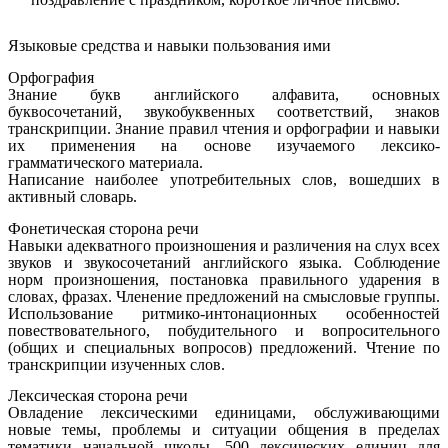
Языковые средства и навыки пользования ими
Орфография
Знание букв английского алфавита, основных
буквосочетаний, звукобуквенных соответствий, знаков
транскрипции. Знание правил чтения и орфографии и навыки
их применения на основе изучаемого лексико-
грамматического материала.
Написание наиболее употребительных слов, вошедших в
активный словарь.
Фонетическая сторона речи
Навыки адекватного произношения и различения на слух всех
звуков и звукосочетаний английского языка. Соблюдение
норм произношения, постановка правильного ударения в
словах, фразах. Членение предложений на смысловые группы.
Использование ритмико-интонационных особенностей
повествовательного, побудительного и вопросительного
(общих и специальных вопросов) предложений. Чтение по
транскрипции изученных слов.
Лексическая сторона речи
Овладение лексическими единицами, обслуживающими
новые темы, проблемы и ситуации общения в пределах
тематики начальной школы, 500 лексических единиц для