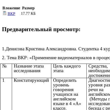
Вложение
Размер
17.77 КБ
ВКР
Предварительный просмотр:
1.Денисова Кристина Александровна. Студентка 4 ку
2. Тема ВКР: «Применение видеоматериалов в проце
№
Название этапа
Цель каждого
Средства,
исследования
этапа
необходим
достижени
1
Констатирующий
Определить
Диагности
уровень
уровня ра
говорения
речи на
учащихся на
английском
английском
(Методы п
языке в 4 «А»
исследован
классе.
беседа с р