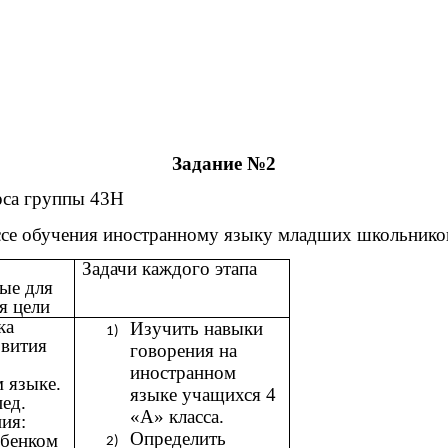
Задание №2
рса группы 43Н
ссе обучения иностранному языку младших школьнико
Задачи каждого этапа
ые для
я цели
ка
Изучить навыки
звития
говорения на
иностранном
 языке.
языке учащихся 4
ед.
«А» класса.
ия:
Определить
ебенком