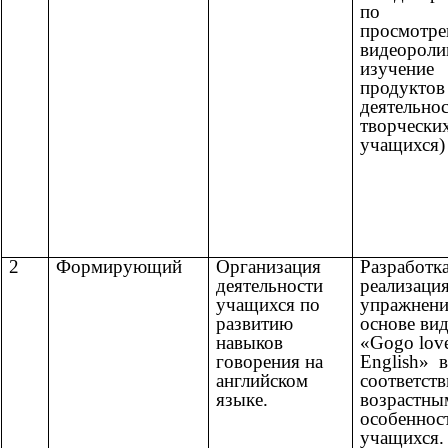
по
просмотр
видеороли
изучение
продуктов
деятельнос
творчески
учащихся)
2
Формирующий
Организация
Разработка
деятельности
реализаци
учащихся по
упражнени
развитию
основе ви
навыков
«Gogo lov
говорения на
English» в
английском
соответств
языке.
возрастны
особеннос
учащихся.