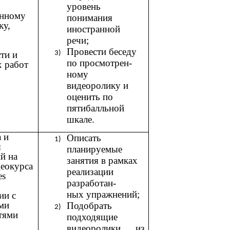
уровень
енному
понимания
ку,
иностранной
речи;
Провести беседу
ти и
по просмотрен-
х работ
ному
видеоролику и
оценить по
пятибалльной
шкале.
 и
Описать
я
планируемые
й на
занятия в рамках
деокурса
реализации
es
разработан-
ных упражнений;
ии с
ми
Подобрать
тями
подходящие
видеоролики из