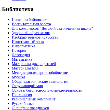
Библиотека
Поиск по библиотеке
Воспитательная работа
Для комплексов "Детский сад-начальная школа"
Здоровый образ жизни
Изобразительное искусство
Иностранный язык
Информатика
История
Логопедия
Математика
Материалы для родителей
Материалы МО
Междисциплинарное обобщение
Музыка
Общепедагогические технологии
Окружающий мир
Основы безопасности жизнедеятельности
Психология
Региональный компонент
Русский язык
Сценарии праздников